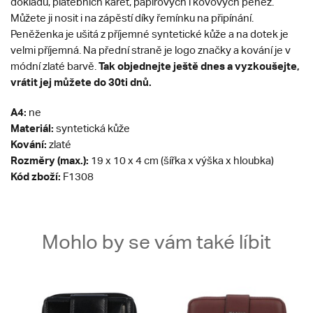
dokladů, platebních karet, papírových i kovových peněz.
Můžete ji nosit i na zápěstí díky řemínku na připínání.
Peněženka je ušitá z příjemné syntetické kůže a na dotek je
velmi příjemná. Na přední straně je logo značky a kování je v
Tak objednejte ještě dnes a vyzkoušejte,
módní zlaté barvě.
vrátit jej můžete do 30ti dnů.
A4:
ne
Materiál:
syntetická kůže
Kování:
zlaté
Rozměry (max.):
19 x 10 x 4 cm (šířka x výška x hloubka)
Kód zboží:
F1308
Mohlo by se vám také líbit