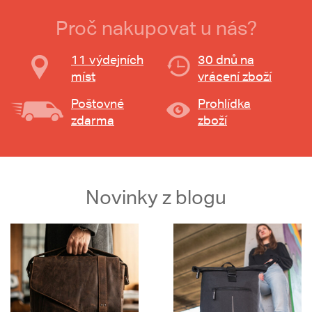
Proč nakupovat u nás?
11 výdejních
30 dnů na
míst
vrácení zboží
Poštovné
Prohlídka
zdarma
zboží
Novinky z blogu