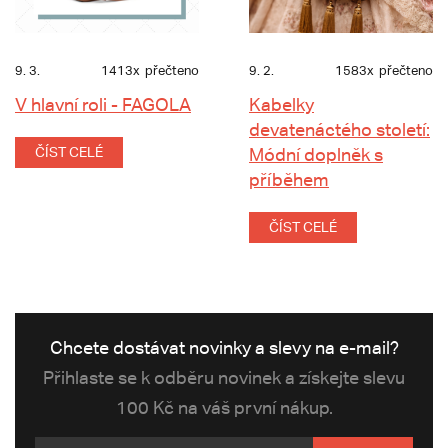
9. 3.
1413x
přečteno
9. 2.
1583x
přečteno
V hlavní roli - FAGOLA
Kabelky
devatenáctého století:
ČÍST CELÉ
Módní doplněk s
příběhem
ČÍST CELÉ
Chcete dostávat novinky a slevy na e-mail?
Přihlaste se k odběru novinek a získejte slevu
100 Kč na váš první nákup.