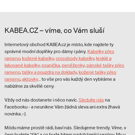
KABEA.CZ – víme, co Vám sluší
Internetový obchod KABEA.cz je místo, kde najdete ty
správné modní doplňky pro dámy i pány.
Kabelky přes
rameno
,
kožené kabelky
,
crossbody kabelky
,
lesklé a
lakované kabelky
,
psaníčka
,
peněženky
,
pánské tašky přes
rameno
,
tašky a pouzdra na doklady
,
kožené tašky přes
rameno
,
aktovky
... to vše pro vás každý den vybíráme a
nabízíme za skvělé ceny.
Vždy od nás dostanete i něco navíc.
S
ledujte nás
na
Facebooku - a neunikne Vám žádná sleva ani extra žhavá
novinka ;-).
Módu máme prostě rádi, baví nás. Sledujeme trendy. Víme, v
čem budete "šik" a co bude hitem nadcházející sezóny. My v