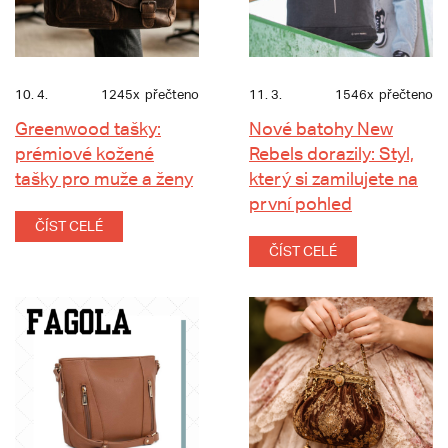
10. 4.
1245x
přečteno
11. 3.
1546x
přečteno
Greenwood tašky:
Nové batohy New
prémiové kožené
Rebels dorazily: Styl,
tašky pro muže a ženy
který si zamilujete na
první pohled
ČÍST CELÉ
ČÍST CELÉ