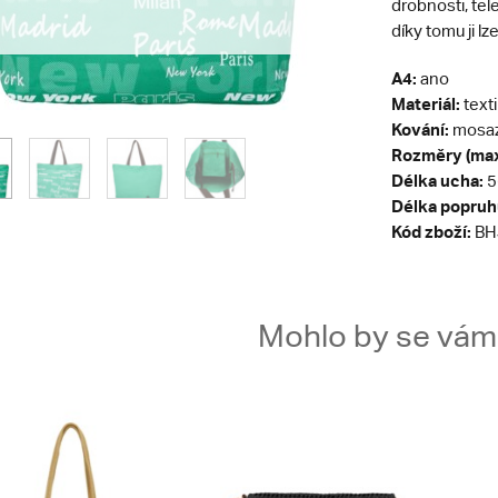
drobnosti, tel
díky tomu ji l
A4:
ano
Materiál:
texti
Kování:
mosa
Rozměry (max
Délka ucha:
5
Délka popruh
Kód zboží:
BH
Mohlo by se vám t