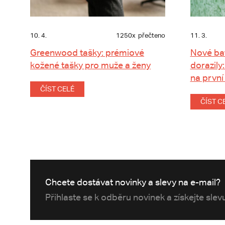
10. 4.
1250x
přečteno
11. 3.
Greenwood tašky: prémiové
Nové ba
kožené tašky pro muže a ženy
dorazily:
na první
ČÍST CELÉ
ČÍST C
Chcete dostávat novinky a slevy na e-mail?
Přihlaste se k odběru novinek a získejte sle