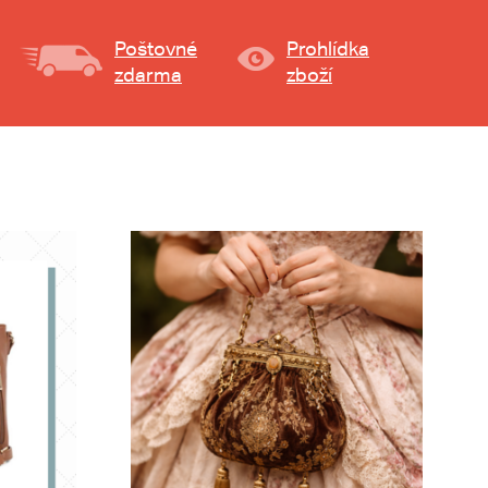
Poštovné
Prohlídka
zdarma
zboží