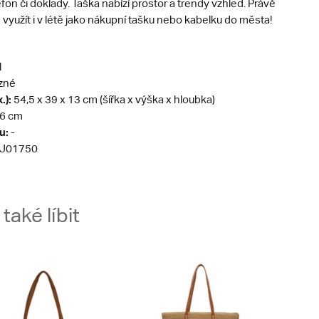
efon či doklady. Taška nabízí prostor a trendy vzhled. Právě
ze využít i v létě jako nákupní tašku nebo kabelku do města!
l
zné
.):
54,5 x 39 x 13 cm (šířka x výška x hloubka)
6 cm
u:
-
J01750
aké líbit