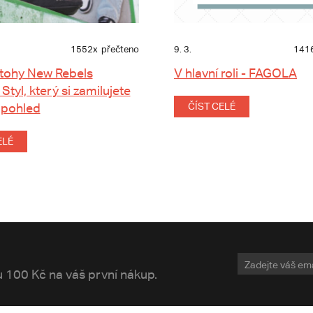
1552x
přečteno
9. 3.
141
tohy New Rebels
V hlavní roli - FAGOLA
 Styl, který si zamilujete
 pohled
ČÍST CELÉ
ELÉ
vu 100 Kč na váš první nákup.