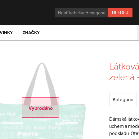
HLEDEJ
VINKY
ZNAČKY
Látková
zelená 
Kategorie
Vyprodáno
Dámská látkov
uchem a mode
podkladu. Otev