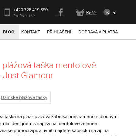
+420 725 419 680
Kč
€
Košík
Po-Pá 9-15 h
BLOG
KONTAKT
PŘIHLÁŠENÍ
DOPRAVA A PLATBA
 plážová taška mentolově
- Just Glamour
Dámské plážové tašky
á taška na pláž - plážová kabelka přes rameno, s dlouhým
rním designem s nápisy na mentolově zeleném
írá se pomocí zipu a uvnitř najdete kapsičku na zip na