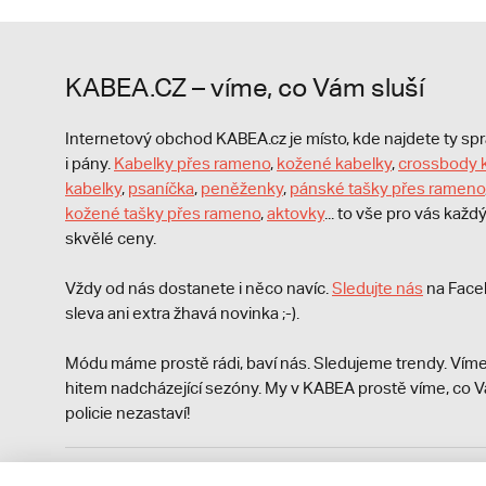
KABEA.CZ – víme, co Vám sluší
Internetový obchod KABEA.cz je místo, kde najdete ty s
i pány.
Kabelky přes rameno
,
kožené kabelky
,
crossbody 
kabelky
,
psaníčka
,
peněženky
,
pánské tašky přes rameno
kožené tašky přes rameno
,
aktovky
... to vše pro vás kaž
skvělé ceny.
Vždy od nás dostanete i něco navíc.
S
ledujte nás
na Face
sleva ani extra žhavá novinka ;-).
Módu máme prostě rádi, baví nás. Sledujeme trendy. Víme
hitem nadcházející sezóny. My v KABEA prostě víme, co V
policie nezastaví!
Podle zákona o evidenci tržeb je prodávající povinen vyst