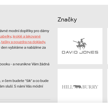
Značky
právné modní doplňky pro dámy
kabelky
,
lesklé a lakované
,
tašky a pouzdra na doklady
,
dý den vybíráme a nabízíme za
booku - a neunikne Vám žádná
, v čem budete "šik" a co bude
ám sluší. S námi Vás módní
avit kupujícímu účtenku.