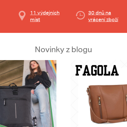
11 výdejních
30 dnů na
míst
vrácení zboží
Novinky z blogu