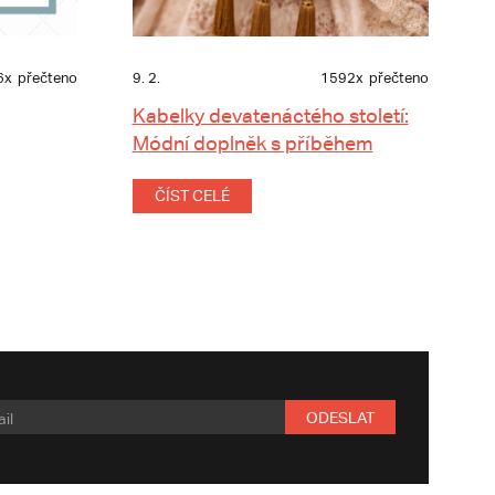
6x
přečteno
9. 2.
1592x
přečteno
Kabelky devatenáctého století:
Módní doplněk s příběhem
ČÍST CELÉ
ODESLAT