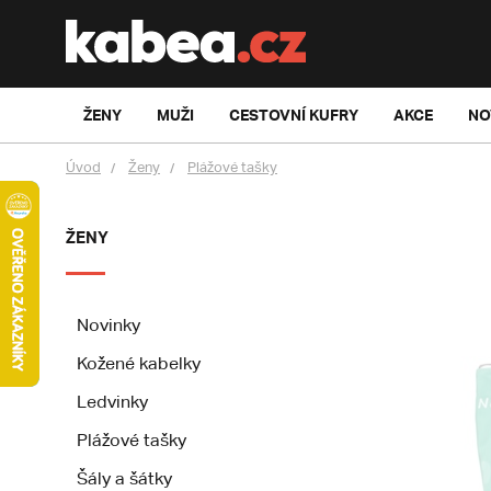
ŽENY
MUŽI
CESTOVNÍ KUFRY
AKCE
NO
Úvod
Ženy
Plážové tašky
ŽENY
Novinky
Kožené kabelky
Ledvinky
Plážové tašky
Šály a šátky