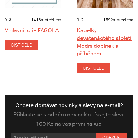
9. 3.
1416x
přečteno
9. 2.
1592x
přečteno
V hlavní roli - FAGOLA
Kabelky
devatenáctého století:
ČÍST CELÉ
Módní doplněk s
příběhem
ČÍST CELÉ
Chcete dostávat novinky a slevy na e-mail?
Přihlaste se k odběru novinek a získejte slevu
100 Kč na váš první nákup.
ODESLAT