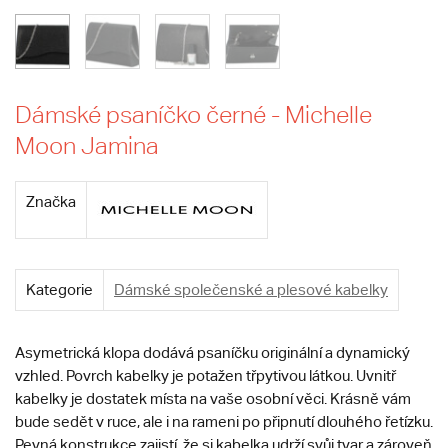
Dámské psaníčko černé - Michelle
Moon Jamina
Značka
Kategorie
Dámské společenské a plesové kabelky
Asymetrická klopa dodává psaníčku originální a dynamický
vzhled. Povrch kabelky je potažen třpytivou látkou. Uvnitř
kabelky je dostatek místa na vaše osobní věci. Krásně vám
bude sedět v ruce, ale i na rameni po připnutí dlouhého řetízku.
Pevná konstrukce zajistí, že si kabelka udrží svůj tvar a zároveň