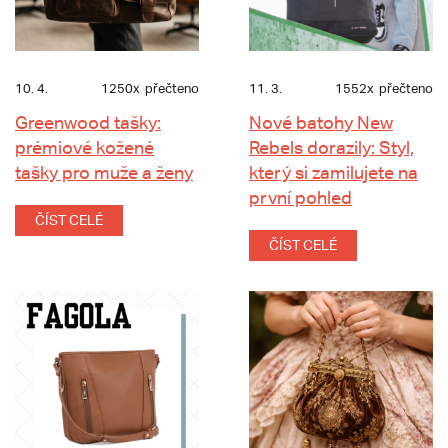
10. 4.
1250x
přečteno
11. 3.
1552x
přečteno
Greenwood tašky:
Nové batohy New
prémiové kožené
Rebels dorazily: Styl,
tašky pro muže a ženy
který si zamilujete na
první pohled
ČÍST CELÉ
ČÍST CELÉ