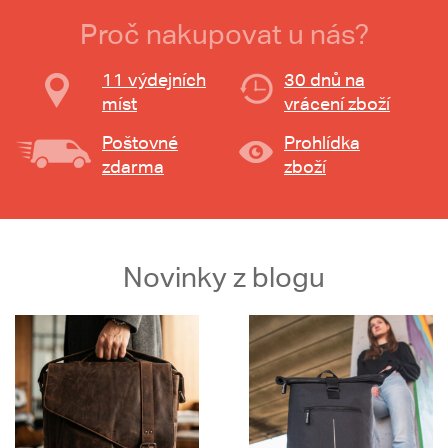
Proč nakupovat u nás?
11 výdejních
30 dnů na
míst
vrácení zboží
Poštovné
Prohlídka
zdarma
zboží
Novinky z blogu