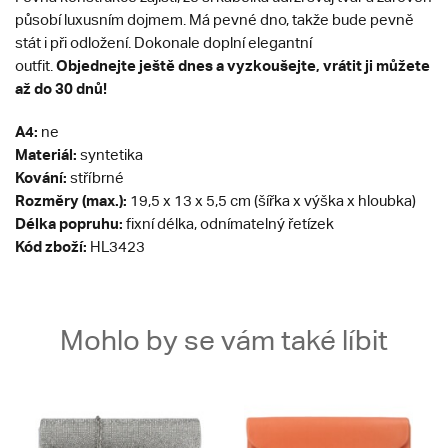
působí luxusním dojmem. Má pevné dno, takže bude pevně
stát i při odložení. Dokonale doplní elegantní
Objednejte ještě dnes a vyzkoušejte, vrátit ji můžete
outfit.
až do 30 dnů!
A4:
ne
Materiál:
syntetika
Kování:
stříbrné
Rozměry (max.):
19,5 x 13 x 5,5 cm (šířka x výška x hloubka)
Délka popruhu:
fixní délka, odnímatelný řetízek
Kód zboží:
HL3423
Mohlo by se vám také líbit