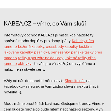
KABEA.CZ – víme, co Vám sluší
Internetový obchod KABEA.cz je místo, kde najdete ty
správné modní doplňky pro dámy i pány.
Kabelky přes
rameno
,
kožené kabelky
,
crossbody kabelky
,
lesklé a
lakované kabelky
,
psaníčka
,
peněženky
,
pánské tašky přes
rameno
,
tašky a pouzdra na doklady
,
kožené tašky přes
rameno
,
aktovky
... to vše pro vás každý den vybíráme a
nabízíme za skvělé ceny.
Vždy od nás dostanete i něco navíc.
S
ledujte nás
na
Facebooku - a neunikne Vám žádná sleva ani extra žhavá
novinka ;-).
Módu máme prostě rádi, baví nás. Sledujeme trendy. Víme, v
čem budete "šik" a co bude hitem nadcházející sezóny. My v