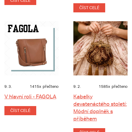
ČÍST CELÉ
ČÍST CELÉ
9. 3.
1415x
přečteno
9. 2.
1585x
přečteno
V hlavní roli - FAGOLA
Kabelky
devatenáctého století:
ČÍST CELÉ
Módní doplněk s
příběhem