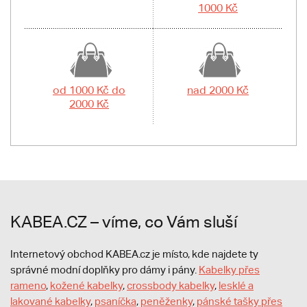
1000 Kč
od 1000 Kč do
nad 2000 Kč
2000 Kč
KABEA.CZ – víme, co Vám sluší
Internetový obchod KABEA.cz je místo, kde najdete ty
správné modní doplňky pro dámy i pány.
Kabelky přes
rameno
,
kožené kabelky
,
crossbody kabelky
,
lesklé a
lakované kabelky
,
psaníčka
,
peněženky
,
pánské tašky přes