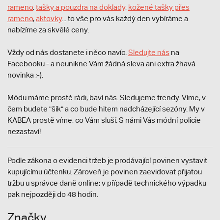
rameno
,
tašky a pouzdra na doklady
,
kožené tašky přes
rameno
,
aktovky
... to vše pro vás každý den vybíráme a
nabízíme za skvělé ceny.
Vždy od nás dostanete i něco navíc.
S
ledujte nás
na
Facebooku - a neunikne Vám žádná sleva ani extra žhavá
novinka ;-).
Módu máme prostě rádi, baví nás. Sledujeme trendy. Víme, v
čem budete "šik" a co bude hitem nadcházející sezóny. My v
KABEA prostě víme, co Vám sluší. S námi Vás módní policie
nezastaví!
Podle zákona o evidenci tržeb je prodávající povinen vystavit
kupujícímu účtenku. Zároveň je povinen zaevidovat přijatou
tržbu u správce daně online; v případě technického výpadku
pak nejpozději do 48 hodin.
Značky