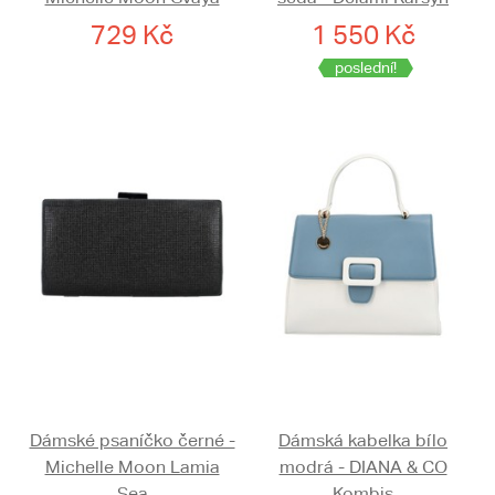
729 Kč
1 550 Kč
poslední!
Dámské psaníčko černé -
Dámská kabelka bílo
Michelle Moon Lamia
modrá - DIANA & CO
Sea
Kombis