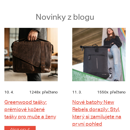
Novinky z blogu
10. 4.
1248x
přečteno
11. 3.
1550x
přečteno
Greenwood tašky:
Nové batohy New
prémiové kožené
Rebels dorazily: Styl,
tašky pro muže a ženy
který si zamilujete na
první pohled