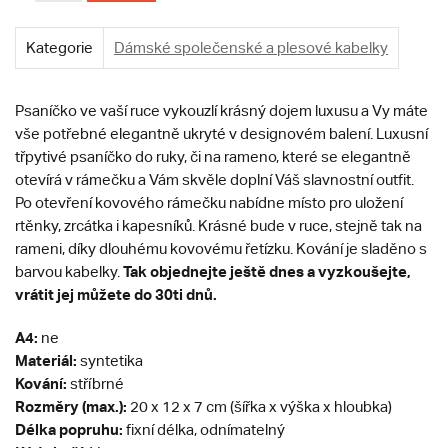
Kategorie
Dámské společenské a plesové kabelky
Psaníčko ve vaší ruce vykouzlí krásný dojem luxusu a Vy máte
vše potřebné elegantně ukryté v designovém balení. Luxusní
třpytivé psaníčko do ruky, či na rameno, které se elegantně
otevírá v rámečku a Vám skvěle doplní Váš slavnostní outfit.
Po otevření kovového rámečku nabídne místo pro uložení
rtěnky, zrcátka i kapesníků. Krásné bude v ruce, stejně tak na
rameni, díky dlouhému kovovému řetízku. Kování je sladěno s
Tak objednejte ještě dnes a vyzkoušejte,
barvou kabelky.
vrátit jej můžete do 30ti dnů.
A4:
ne
Materiál:
syntetika
Kování:
stříbrné
Rozměry (max.):
20 x 12 x 7 cm (šířka x výška x hloubka)
Délka popruhu:
fixní délka, odnímatelný