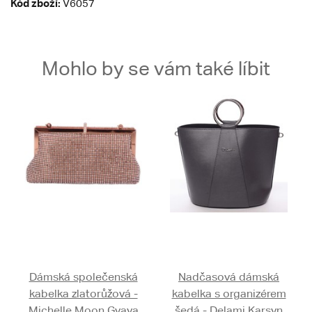
Kód zboží:
V6057
Mohlo by se vám také líbit
Dámská společenská
Nadčasová dámská
kabelka zlatorůžová -
kabelka s organizérem
Michelle Moon Gvaya
šedá - Delami Karsyn