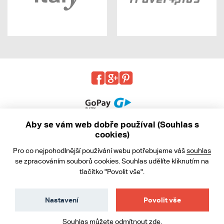
Aby se vám web dobře používal (Souhlas s
cookies)
© 2013 - 2026 kabea.cz
Pro co nejpohodlnější používání webu potřebujeme váš
souhlas
Obchodní podmínky
se zpracováním souborů cookies. Souhlas udělíte kliknutím na
tlačítko "Povolit vše".
Ochrana osobních údajů
Cookies
Nastavení
Povolit vše
Souhlas můžete odmítnout
zde
.