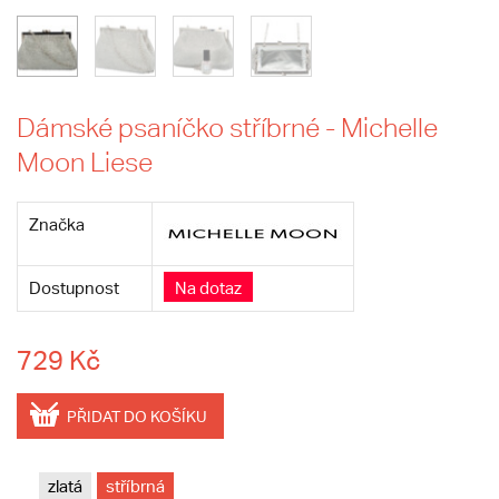
Dámské psaníčko stříbrné - Michelle
Moon Liese
Značka
Dostupnost
Na dotaz
729 Kč
PŘIDAT DO KOŠÍKU
zlatá
stříbrná