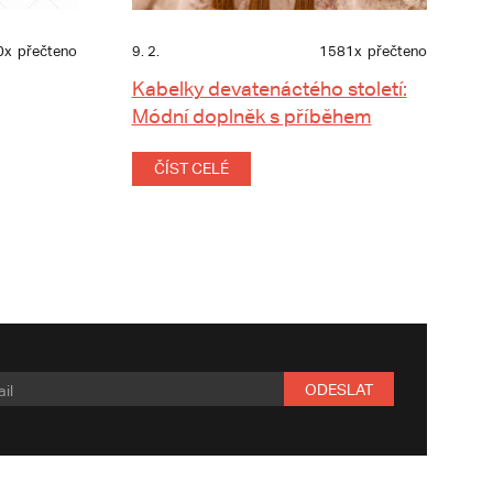
0x
přečteno
9. 2.
1581x
přečteno
Kabelky devatenáctého století:
Módní doplněk s příběhem
ČÍST CELÉ
ODESLAT