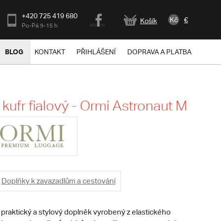
+420 725 419 680
Kč
€
Košík
Po-Pá 9-15 h
BLOG
KONTAKT
PŘIHLÁŠENÍ
DOPRAVA A PLATBA
 kufr fialový - Ormi Astronaut M
Doplňky k zavazadlům a cestování
e praktický a stylový doplněk vyrobený z elastického