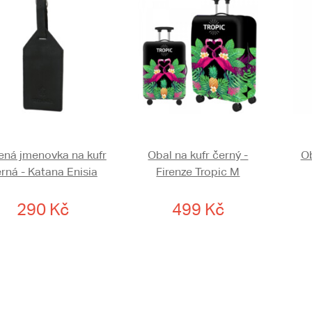
ená jmenovka na kufr
Obal na kufr černý -
Ob
rná - Katana Enisia
Firenze Tropic M
290 Kč
499 Kč