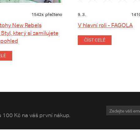
1542x
přečteno
9. 3.
141
tohy New Rebels
V hlavní roli - FAGOLA
 Styl, který si zamilujete
 pohled
ČÍST CELÉ
ELÉ
vu 100 Kč na váš první nákup.