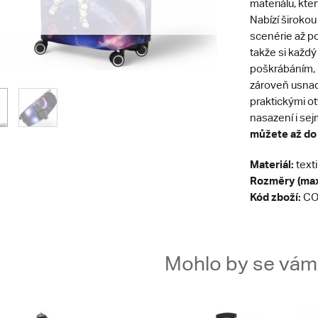
materiálu, kt
Nabízí širokou
scenérie až po
takže si každý
poškrábáním,
zároveň usnadň
praktickými o
nasazení i sej
můžete až do
Materiál:
texti
Rozměry (max
Kód zboží:
CO
Mohlo by se vám t