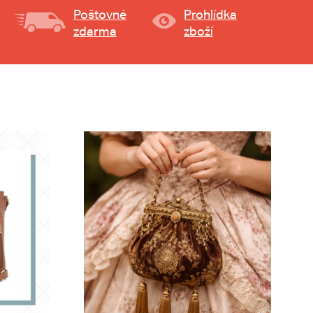
Poštovné
Prohlídka
zdarma
zboží