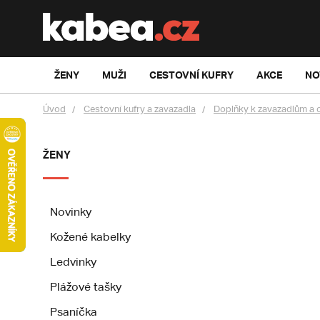
ŽENY
MUŽI
CESTOVNÍ KUFRY
AKCE
NO
Úvod
Cestovní kufry a zavazadla
Doplňky k zavazadlům a 
ŽENY
Novinky
Kožené kabelky
Ledvinky
Plážové tašky
Psaníčka