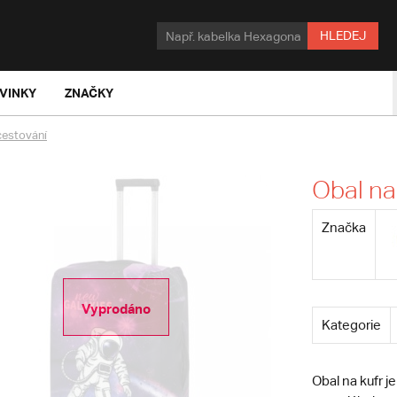
HLEDEJ
VINKY
ZNAČKY
cestování
Obal na
Značka
Vyprodáno
Kategorie
Obal na kufr j