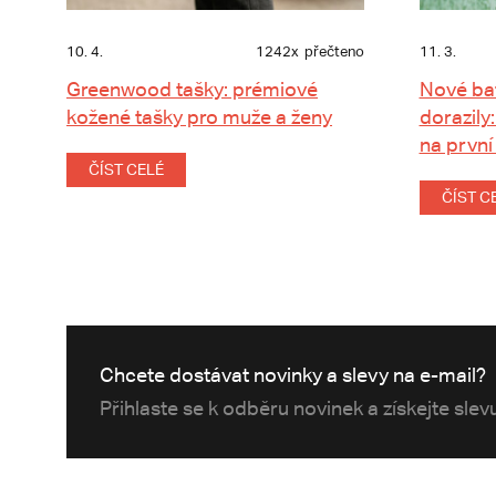
10. 4.
1242x
přečteno
11. 3.
Greenwood tašky: prémiové
Nové ba
kožené tašky pro muže a ženy
dorazily:
na první
ČÍST CELÉ
ČÍST C
Chcete dostávat novinky a slevy na e-mail?
Přihlaste se k odběru novinek a získejte sle