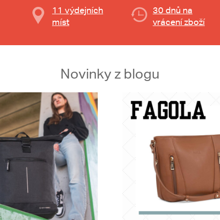
11 výdejních
30 dnů na
míst
vrácení zboží
Novinky z blogu