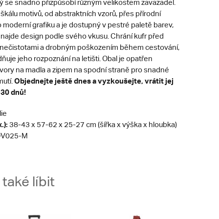
erý se snadno přizpůsobí různým velikostem zavazadel.
 škálu motivů, od abstraktních vzorů, přes přírodní
 moderní grafiku a je dostupný v pestré paletě barev,
 najde design podle svého vkusu. Chrání kufr před
 nečistotami a drobným poškozením během cestování,
uje jeho rozpoznání na letišti. Obal je opatřen
tvory na madla a zipem na spodní straně pro snadné
Objednejte ještě dnes a vyzkoušejte, vrátit jej
mutí.
 30 dnů!
lie
.):
38-43 x 57-62 x 25-27 cm (šířka x výška x hloubka)
V025-M
aké líbit