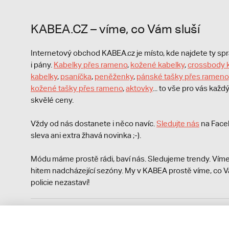
KABEA.CZ – víme, co Vám sluší
Internetový obchod KABEA.cz je místo, kde najdete ty s
i pány.
Kabelky přes rameno
,
kožené kabelky
,
crossbody 
kabelky
,
psaníčka
,
peněženky
,
pánské tašky přes rameno
kožené tašky přes rameno
,
aktovky
... to vše pro vás kaž
skvělé ceny.
Vždy od nás dostanete i něco navíc.
S
ledujte nás
na Face
sleva ani extra žhavá novinka ;-).
Módu máme prostě rádi, baví nás. Sledujeme trendy. Víme
hitem nadcházející sezóny. My v KABEA prostě víme, co V
policie nezastaví!
Podle zákona o evidenci tržeb je prodávající povinen vyst
Zároveň je povinen zaevidovat přijatou tržbu u správce da