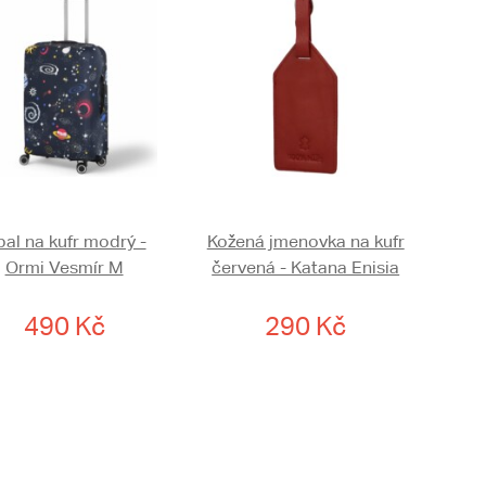
al na kufr modrý -
Kožená jmenovka na kufr
Ormi Vesmír M
červená - Katana Enisia
490 Kč
290 Kč