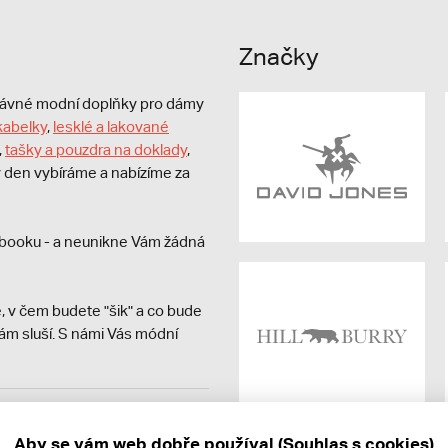
Značky
právné modní doplňky pro dámy
kabelky
,
lesklé a lakované
,
tašky a pouzdra na doklady
,
dý den vybíráme a nabízíme za
booku - a neunikne Vám žádná
, v čem budete "šik" a co bude
ám sluší. S námi Vás módní
avit kupujícímu účtenku.
ně online; v případě
Aby se vám web dobře používal (Souhlas s cookies)