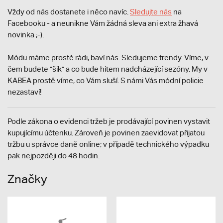
Vždy od nás dostanete i něco navíc.
S
ledujte nás
na
Facebooku - a neunikne Vám žádná sleva ani extra žhavá
novinka ;-).
Módu máme prostě rádi, baví nás. Sledujeme trendy. Víme, v
čem budete "šik" a co bude hitem nadcházející sezóny. My v
KABEA prostě víme, co Vám sluší. S námi Vás módní policie
nezastaví!
Podle zákona o evidenci tržeb je prodávající povinen vystavit
kupujícímu účtenku. Zároveň je povinen zaevidovat přijatou
tržbu u správce daně online; v případě technického výpadku
pak nejpozději do 48 hodin.
Značky