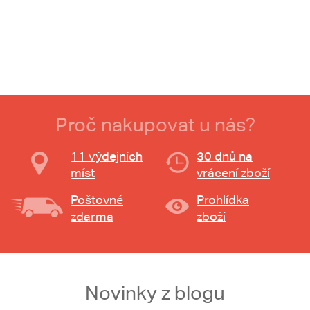
Proč nakupovat u nás?
11 výdejních
30 dnů na
míst
vrácení zboží
Poštovné
Prohlídka
zdarma
zboží
Novinky z blogu