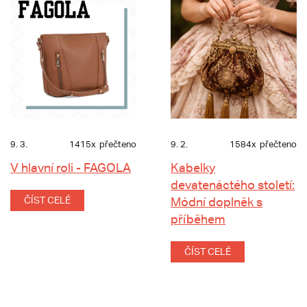
9. 3.
1415x
přečteno
9. 2.
1584x
přečteno
V hlavní roli - FAGOLA
Kabelky
devatenáctého století:
ČÍST CELÉ
Módní doplněk s
příběhem
ČÍST CELÉ