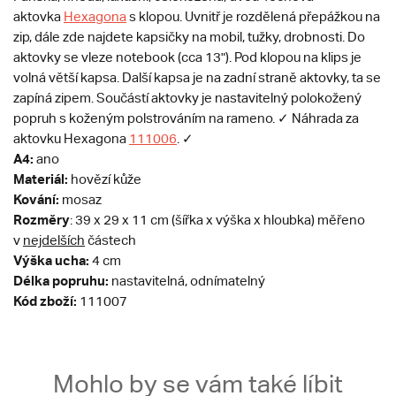
aktovka
Hexagona
s klopou. Uvnitř je rozdělená přepážkou na
zip, dále zde najdete kapsičky na mobil, tužky, drobnosti. Do
aktovky se vleze notebook (cca 13"). Pod klopou na klips je
volná větší kapsa. Další kapsa je na zadní straně aktovky, ta se
zapíná zipem. Součástí aktovky je nastavitelný polokožený
popruh s koženým polstrováním na rameno. ✓ Náhrada za
aktovku Hexagona
111006
. ✓
A4:
ano
Materiál:
hovězí kůže
Kování:
mosaz
Rozměry
: 39 x 29 x 11 cm (šířka x výška x hloubka) měřeno
v
nejdelších
částech
Výška ucha:
4 cm
Délka popruhu:
nastavitelná, odnímatelný
Kód zboží:
111007
Mohlo by se vám také líbit