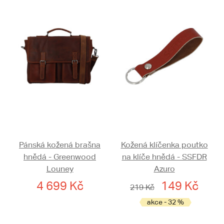
Pánská kožená brašna
Kožená klíčenka poutko
hnědá - Greenwood
na klíče hnědá - SSFDR
Louney
Azuro
4 699 Kč
149 Kč
219 Kč
akce - 32 %