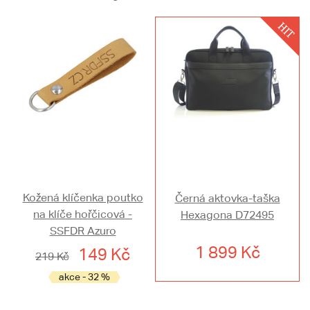
Kožená klíčenka poutko
Černá aktovka-taška
na klíče hořčicová -
Hexagona D72495
SSFDR Azuro
1 899 Kč
149 Kč
219 Kč
akce - 32 %