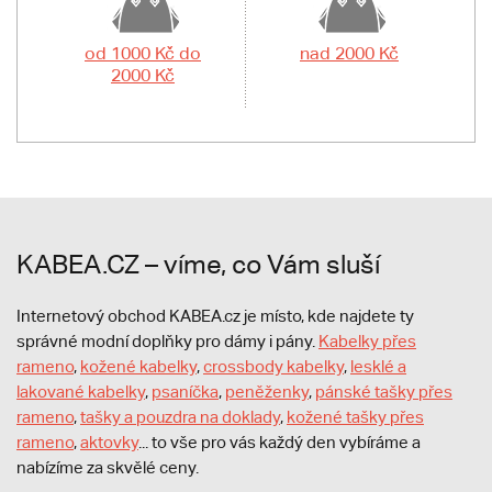
od 1000 Kč do
nad 2000 Kč
2000 Kč
KABEA.CZ – víme, co Vám sluší
Internetový obchod KABEA.cz je místo, kde najdete ty
správné modní doplňky pro dámy i pány.
Kabelky přes
rameno
,
kožené kabelky
,
crossbody kabelky
,
lesklé a
lakované kabelky
,
psaníčka
,
peněženky
,
pánské tašky přes
rameno
,
tašky a pouzdra na doklady
,
kožené tašky přes
rameno
,
aktovky
... to vše pro vás každý den vybíráme a
nabízíme za skvělé ceny.