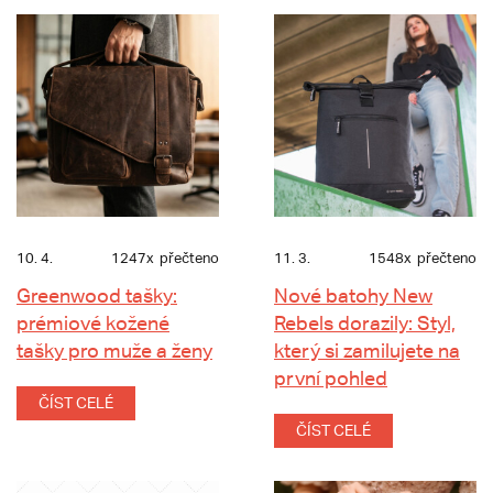
10. 4.
1247x
přečteno
11. 3.
1548x
přečteno
Greenwood tašky:
Nové batohy New
prémiové kožené
Rebels dorazily: Styl,
tašky pro muže a ženy
který si zamilujete na
první pohled
ČÍST CELÉ
ČÍST CELÉ