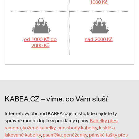
1000 Kč
od 1000 Kč do
nad 2000 Kč
2000 Kč
KABEA.CZ – víme, co Vám sluší
Internetový obchod KABEA.cz je místo, kde najdete ty
správné modní doplňky pro dámy i pány.
Kabelky přes
rameno
,
kožené kabelky
,
crossbody kabelky
,
lesklé a
lakované kabelky
,
psaníčka
,
peněženky
,
pánské tašky přes