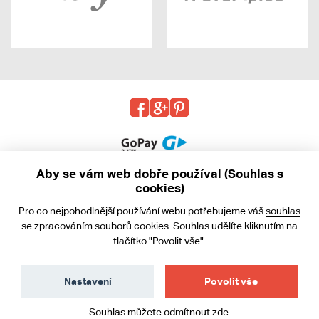
Aby se vám web dobře používal (Souhlas s
cookies)
© 2013 - 2026 kabea.cz
Pro co nejpohodlnější používání webu potřebujeme váš
souhlas
Obchodní podmínky
se zpracováním souborů cookies. Souhlas udělíte kliknutím na
tlačítko "Povolit vše".
Ochrana osobních údajů
Cookies
Nastavení
Povolit vše
Souhlas můžete odmítnout
zde
.