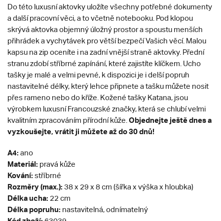
Do této luxusní aktovky uložíte všechny potřebné dokumenty
a další pracovní věci, a to včetně notebooku. Pod klopou
skrývá aktovka objemný úložný prostor a spoustu menších
přihrádek a vychytávek pro větší bezpečí Vašich věcí. Malou
kapsu na zip oceníte i na zadní vnější straně aktovky. Přední
stranu zdobí stříbrné zapínání, které zajistíte klíčkem. Ucho
tašky je malé a velmi pevné, k dispozici je i delší popruh
nastavitelné délky, který lehce připnete a tašku můžete nosit
přes rameno nebo do kříže. Kožené tašky Katana, jsou
výrobkem luxusní Francouzské značky, která se chlubí velmi
Objednejte ještě dnes a
kvalitním zpracováním přírodní kůže.
vyzkoušejte, vrátit ji můžete až do 30 dnů!
A4:
ano
Materiál:
pravá kůže
Kování:
stříbrné
Rozměry (max.):
38 x 29 x 8 cm (šířka x výška x hloubka)
Délka ucha:
22 cm
Délka popruhu:
nastavitelná, odnímatelný
Kód zboží:
63039