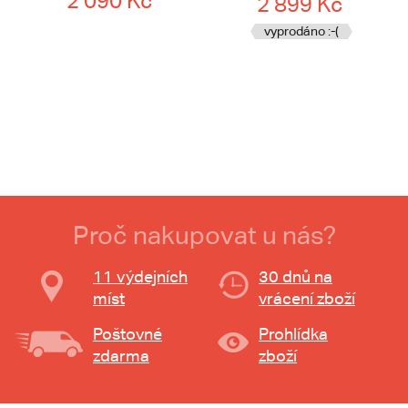
2 090 Kč
2 899 Kč
vyprodáno :-(
Proč nakupovat u nás?
11 výdejních
30 dnů na
míst
vrácení zboží
Poštovné
Prohlídka
zdarma
zboží