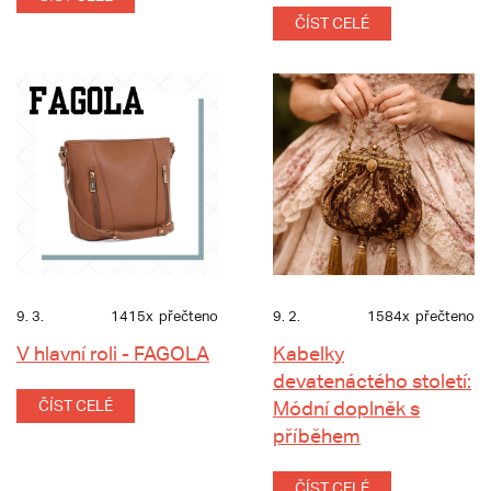
ČÍST CELÉ
9. 3.
1415x
přečteno
9. 2.
1584x
přečteno
V hlavní roli - FAGOLA
Kabelky
devatenáctého století:
ČÍST CELÉ
Módní doplněk s
příběhem
ČÍST CELÉ