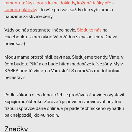
rameno
,
tašky a pouzdra na doklady
,
kožené tašky přes
rameno
,
aktovky
... to vše pro vás každý den vybíráme a
nabízíme za skvělé ceny.
Vždy od nás dostanete i něco navíc.
S
ledujte nás
na
Facebooku - a neunikne Vám žádná sleva ani extra žhavá
novinka ;-).
Módu máme prostě rádi, baví nás. Sledujeme trendy. Víme, v
čem budete "šik" a co bude hitem nadcházející sezóny. My v
KABEA prostě víme, co Vám sluší. S námi Vás módní policie
nezastaví!
Podle zákona o evidenci tržeb je prodávající povinen vystavit
kupujícímu účtenku. Zároveň je povinen zaevidovat přijatou
tržbu u správce daně online; v případě technického výpadku
pak nejpozději do 48 hodin.
Značky