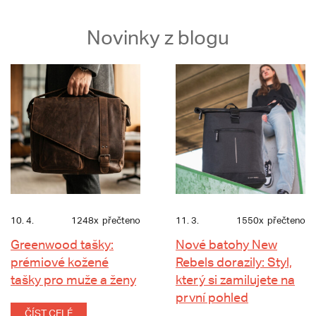
Novinky z blogu
10. 4.
1248x
přečteno
11. 3.
1550x
přečteno
Greenwood tašky:
Nové batohy New
prémiové kožené
Rebels dorazily: Styl,
tašky pro muže a ženy
který si zamilujete na
první pohled
ČÍST CELÉ