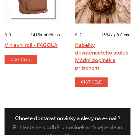
9. 3.
1415x
přečteno
9. 2.
1584x
přečteno
V hlavní roli - FAGOLA
Kabelky
devatenáctého století:
ČÍST CELÉ
Módní doplněk s
příběhem
ČÍST CELÉ
Chcete dostávat novinky a slevy na e-mail?
Přihlaste se k odběru novinek a získejte slevu