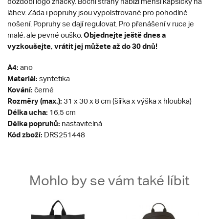
dozdobí logo značky. Boční strany nabízí menší kapsičky na
láhev. Záda i popruhy jsou vypolstrované pro pohodlné
nošení. Popruhy se dají regulovat. Pro přenášení v ruce je
Objednejte ještě dnes a
malé, ale pevné ouško.
vyzkoušejte, vrátit jej můžete až do 30 dnů!
A4:
ano
Materiál:
syntetika
Kování:
černé
Rozměry (max.):
31 x 30 x 8 cm (šířka x výška x hloubka)
Délka ucha:
16,5 cm
Délka popruhů:
nastavitelná
Kód zboží:
DRS251448
Mohlo by se vám také líbit