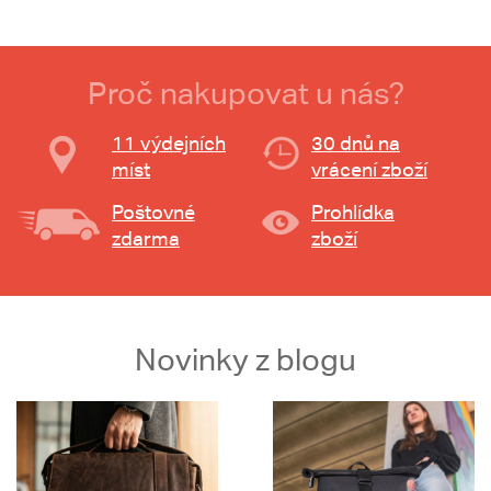
Proč nakupovat u nás?
11 výdejních
30 dnů na
míst
vrácení zboží
Poštovné
Prohlídka
zdarma
zboží
Novinky z blogu