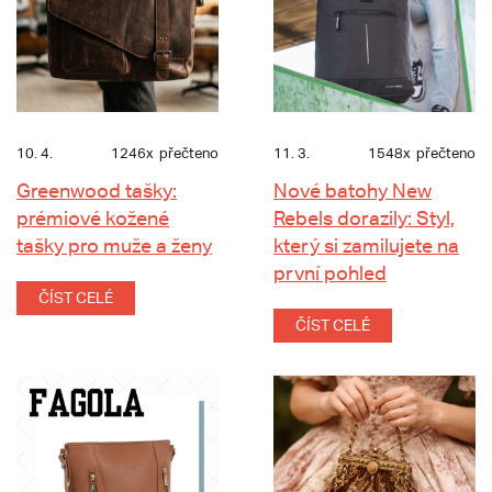
10. 4.
1246x
přečteno
11. 3.
1548x
přečteno
Greenwood tašky:
Nové batohy New
prémiové kožené
Rebels dorazily: Styl,
tašky pro muže a ženy
který si zamilujete na
první pohled
ČÍST CELÉ
ČÍST CELÉ