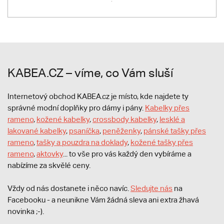
KABEA.CZ – víme, co Vám sluší
Internetový obchod KABEA.cz je místo, kde najdete ty
správné modní doplňky pro dámy i pány.
Kabelky přes
rameno
,
kožené kabelky
,
crossbody kabelky
,
lesklé a
lakované kabelky
,
psaníčka
,
peněženky
,
pánské tašky přes
rameno
,
tašky a pouzdra na doklady
,
kožené tašky přes
rameno
,
aktovky
... to vše pro vás každý den vybíráme a
nabízíme za skvělé ceny.
Vždy od nás dostanete i něco navíc.
S
ledujte nás
na
Facebooku - a neunikne Vám žádná sleva ani extra žhavá
novinka ;-).