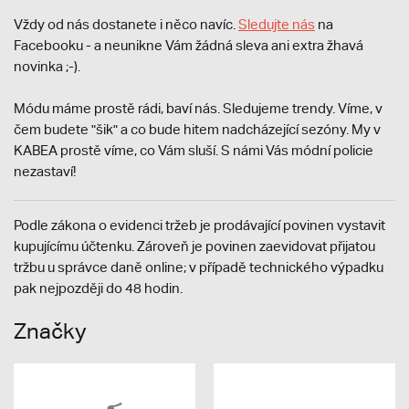
Vždy od nás dostanete i něco navíc.
S
ledujte nás
na
Facebooku - a neunikne Vám žádná sleva ani extra žhavá
novinka ;-).
Módu máme prostě rádi, baví nás. Sledujeme trendy. Víme, v
čem budete "šik" a co bude hitem nadcházející sezóny. My v
KABEA prostě víme, co Vám sluší. S námi Vás módní policie
nezastaví!
Podle zákona o evidenci tržeb je prodávající povinen vystavit
kupujícímu účtenku. Zároveň je povinen zaevidovat přijatou
tržbu u správce daně online; v případě technického výpadku
pak nejpozději do 48 hodin.
Značky