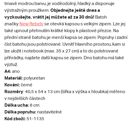
tmavě modrou barvu, je voděodolný, hladký a disponuje
Objednejte ještě dnes a
výstražným proužkem.
vyzkoušejte, vrátit jej můžete až za 30 dnů!
Batoh
značky
New Rebels
se otevírá kapsou s velkým zipem. Lze jej
také upnout přehnutím krátké klopy k plastové přezce. Na
přední straně batohu je menší kapsa se zipem. Popruhy i zadní
číst batohu jsou polstrované. Uvnitř hlavního prostoru, kam si
lze uložit i notebook (max. 35 x 27 cm) a to do polstrované
přihrádky, najdete další kapsu se zipem. Dno batohu má také
výztuž.
A4:
ano
Materiál:
polyuretan
Kování:
černé
Rozměry
: 40,5 x 54 x 13 cm (šířka x výška x hloubka) měřeno
v nejdelších částech
Délka ucha:
8 cm
Délka popruhu:
nastavitelné
Kód zboží:
51-1135