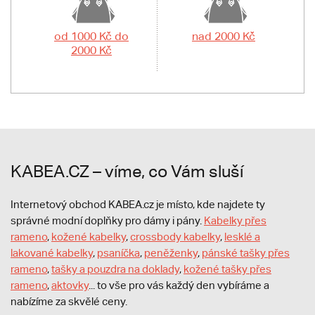
od 1000 Kč do
nad 2000 Kč
2000 Kč
KABEA.CZ – víme, co Vám sluší
Internetový obchod KABEA.cz je místo, kde najdete ty
správné modní doplňky pro dámy i pány.
Kabelky přes
rameno
,
kožené kabelky
,
crossbody kabelky
,
lesklé a
lakované kabelky
,
psaníčka
,
peněženky
,
pánské tašky přes
rameno
,
tašky a pouzdra na doklady
,
kožené tašky přes
rameno
,
aktovky
... to vše pro vás každý den vybíráme a
nabízíme za skvělé ceny.