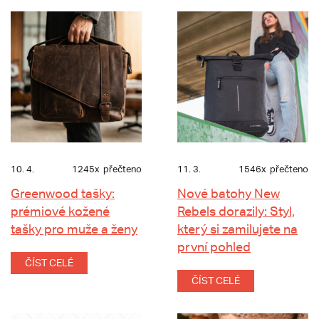
10. 4.
1245x
přečteno
11. 3.
1546x
přečteno
Greenwood tašky:
Nové batohy New
prémiové kožené
Rebels dorazily: Styl,
tašky pro muže a ženy
který si zamilujete na
první pohled
ČÍST CELÉ
ČÍST CELÉ