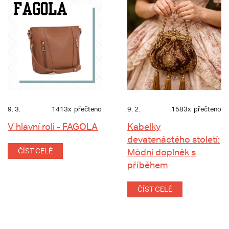
9. 3.
1413x
přečteno
9. 2.
1583x
přečteno
V hlavní roli - FAGOLA
Kabelky
devatenáctého století:
ČÍST CELÉ
Módní doplněk s
příběhem
ČÍST CELÉ