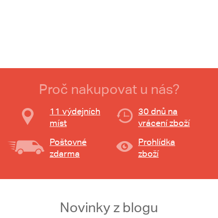
Proč nakupovat u nás?
11 výdejních
30 dnů na
míst
vrácení zboží
Poštovné
Prohlídka
zdarma
zboží
Novinky z blogu