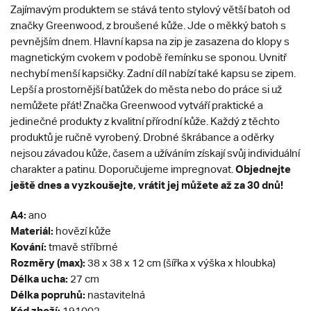
Zajímavým produktem se stává tento stylový větší batoh od
značky Greenwood, z broušené kůže. Jde o měkký batoh s
pevnějším dnem. Hlavní kapsa na zip je zasazena do klopy s
magnetickým cvokem v podobě řemínku se sponou. Uvnitř
nechybí menší kapsičky. Zadní díl nabízí také kapsu se zipem.
Lepší a prostornější batůžek do města nebo do práce si už
nemůžete přát! Značka Greenwood vytváří praktické a
jedinečné produkty z kvalitní přírodní kůže. Každý z těchto
produktů je ručně vyrobený. Drobné škrábance a oděrky
nejsou závadou kůže, časem a užíváním získají svůj individuální
Objednejte
charakter a patinu. Doporučujeme impregnovat.
ještě dnes a vyzkoušejte, vrátit jej můžete až za 30 dnů!
A4:
ano
Materiál:
hovězí kůže
Kování:
tmavě stříbrné
Rozměry (max):
38 x 38 x 12 cm (šířka x výška x hloubka)
Délka ucha:
27 cm
Délka popruhů:
nastavitelná
Kód zboží:
191002