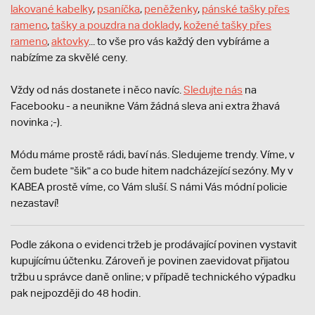
lakované kabelky
,
psaníčka
,
peněženky
,
pánské tašky přes
rameno
,
tašky a pouzdra na doklady
,
kožené tašky přes
rameno
,
aktovky
... to vše pro vás každý den vybíráme a
nabízíme za skvělé ceny.
Vždy od nás dostanete i něco navíc.
S
ledujte nás
na
Facebooku - a neunikne Vám žádná sleva ani extra žhavá
novinka ;-).
Módu máme prostě rádi, baví nás. Sledujeme trendy. Víme, v
čem budete "šik" a co bude hitem nadcházející sezóny. My v
KABEA prostě víme, co Vám sluší. S námi Vás módní policie
nezastaví!
Podle zákona o evidenci tržeb je prodávající povinen vystavit
kupujícímu účtenku. Zároveň je povinen zaevidovat přijatou
tržbu u správce daně online; v případě technického výpadku
pak nejpozději do 48 hodin.