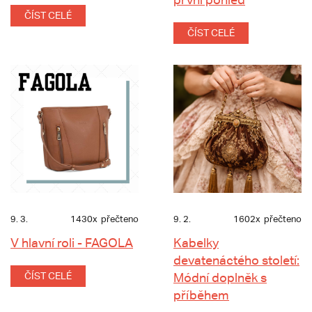
ČÍST CELÉ
ČÍST CELÉ
9. 3.
1430x
přečteno
9. 2.
1602x
přečteno
V hlavní roli - FAGOLA
Kabelky
devatenáctého století:
ČÍST CELÉ
Módní doplněk s
příběhem