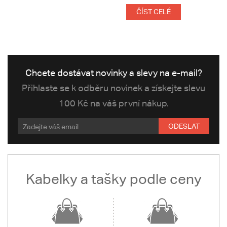
ČÍST CELÉ
Chcete dostávat novinky a slevy na e-mail?
Přihlaste se k odběru novinek a získejte slevu
100 Kč na váš první nákup.
ODESLAT
Kabelky a tašky podle ceny