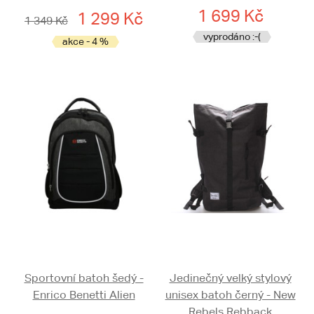
1 699 Kč
1 299 Kč
1 349 Kč
vyprodáno :-(
akce - 4 %
Sportovní batoh šedý -
Jedinečný velký stylový
Enrico Benetti Alien
unisex batoh černý - New
Rebels Rebback