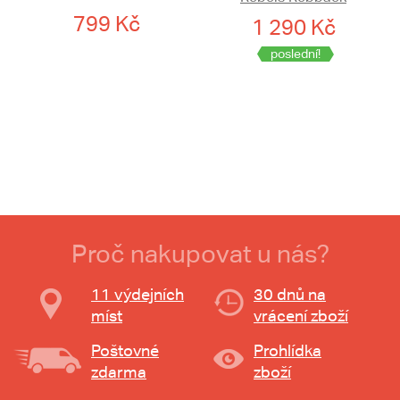
799 Kč
1 290 Kč
poslední!
Proč nakupovat u nás?
11 výdejních
30 dnů na
míst
vrácení zboží
Poštovné
Prohlídka
zdarma
zboží