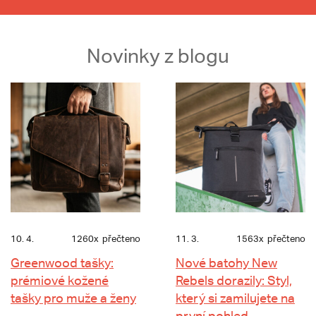
Novinky z blogu
10. 4.
1260x
přečteno
11. 3.
1563x
přečteno
Greenwood tašky:
Nové batohy New
prémiové kožené
Rebels dorazily: Styl,
tašky pro muže a ženy
který si zamilujete na
první pohled