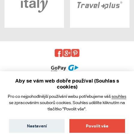
Aby se vám web dobře používal (Souhlas s
cookies)
© 2013 - 2026 kabea.cz
Pro co nejpohodlnější používání webu potřebujeme váš
souhlas
Obchodní podmínky
se zpracováním souborů cookies. Souhlas udělíte kliknutím na
tlačítko "Povolit vše".
Ochrana osobních údajů
Cookies
Nastavení
Povolit vše