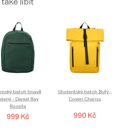
aké líbit
mský batoh tmavě
Studentský batoh žlutý -
elený - Daniel Ray
Coveri Chariss
Rossita
990 Kč
999 Kč