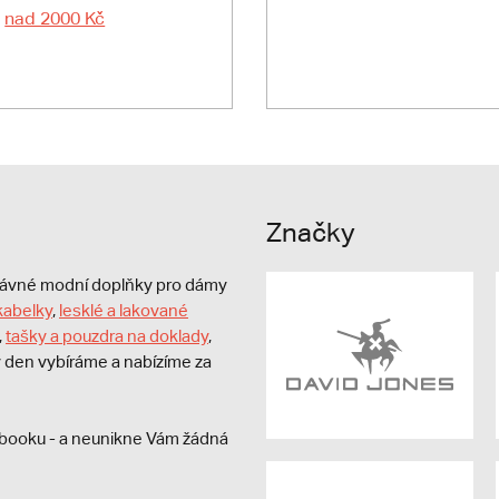
nad 2000 Kč
Značky
právné modní doplňky pro dámy
kabelky
,
lesklé a lakované
,
tašky a pouzdra na doklady
,
dý den vybíráme a nabízíme za
booku - a neunikne Vám žádná