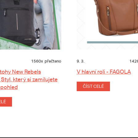
1560x
přečteno
9. 3.
142
tohy New Rebels
V hlavní roli - FAGOLA
 Styl, který si zamilujete
 pohled
ČÍST CELÉ
ELÉ