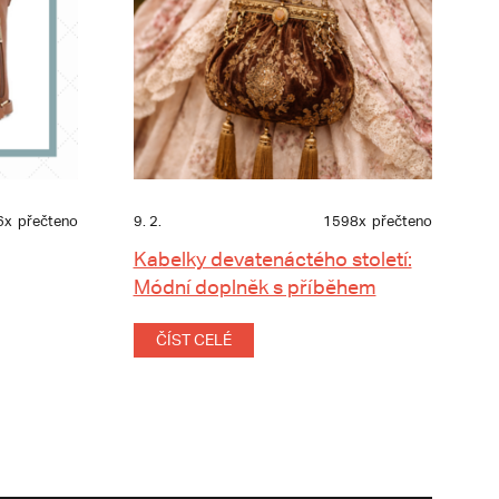
6x
přečteno
9. 2.
1598x
přečteno
Kabelky devatenáctého století:
Módní doplněk s příběhem
ČÍST CELÉ