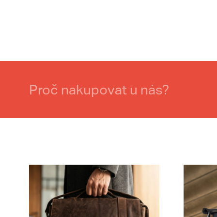
Proč nakupovat u nás?