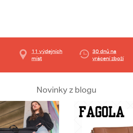
11 výdejních
30 dnů na
míst
vrácení zboží
Novinky z blogu