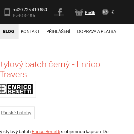
+420 725 419 680
Kč
€
Košík
Po-Pá 9-15 h
BLOG
KONTAKT
PŘIHLÁŠENÍ
DOPRAVA A PLATBA
tylový batoh černý - Enrico
 Travers
Pánské batohy
ý stylový batoh
Enrico Benetti
s objemnou kapsou. Do