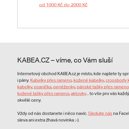
od 1000 Kč do 2000 Kč
KABEA.CZ – víme, co Vám sluší
Internetový obchod KABEA.cz je místo, kde najdete ty s
i pány.
Kabelky přes rameno
,
kožené kabelky
,
crossbody 
kabelky
,
psaníčka
,
peněženky
,
pánské tašky přes rameno
kožené tašky přes rameno
,
aktovky
... to vše pro vás kaž
skvělé ceny.
Vždy od nás dostanete i něco navíc.
S
ledujte nás
na Face
sleva ani extra žhavá novinka ;-).