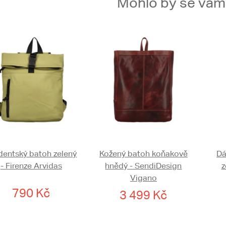
Mohlo by se vám t
dentský batoh zelený
Kožený batoh koňakově
Dá
- Firenze Arvidas
hnědý - SendiDesign
z
Vigano
790 Kč
3 499 Kč