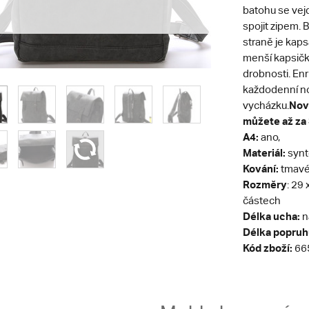
batohu se vej
spojit zipem. 
straně je kaps
menší kapsička
drobnosti. Enr
každodenní no
Nov
vycházku.
můžete až za 
A4:
ano,
Materiál:
synt
Kování:
tmavé 
Rozměry
: 29
částech
Délka ucha:
n
Délka popruh
Kód zboží:
66