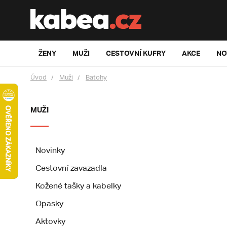
ŽENY
MUŽI
CESTOVNÍ KUFRY
AKCE
NO
Úvod
Muži
Batohy
MUŽI
Novinky
Cestovní zavazadla
Kožené tašky a kabelky
Opasky
Aktovky