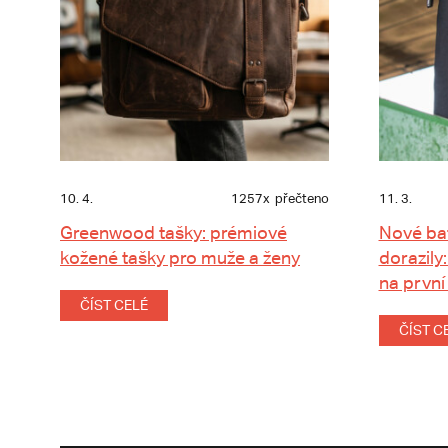
10. 4.
1257x
přečteno
11. 3.
Greenwood tašky: prémiové
Nové ba
kožené tašky pro muže a ženy
dorazily:
na první
ČÍST CELÉ
ČÍST C