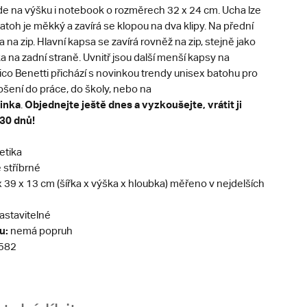
de na výšku i notebook o rozměrech 32 x 24 cm. Ucha lze
Batoh je měkký a zavírá se klopou na dva klipy. Na přední
a na zip. Hlavní kapsa se zavírá rovněž na zip, stejně jako
 na zadní straně. Uvnitř jsou další menší kapsy na
ico Benetti přichází s novinkou trendy unisex batohu pro
šení do práce, do školy, nebo na
inka
Objednejte ještě dnes a vyzkoušejte, vrátit ji
.
30 dnů!
etika
stříbrné
 x 39 x 13 cm (šířka x výška x hloubka) měřeno v nejdelších
astavitelné
u:
nemá popruh
582