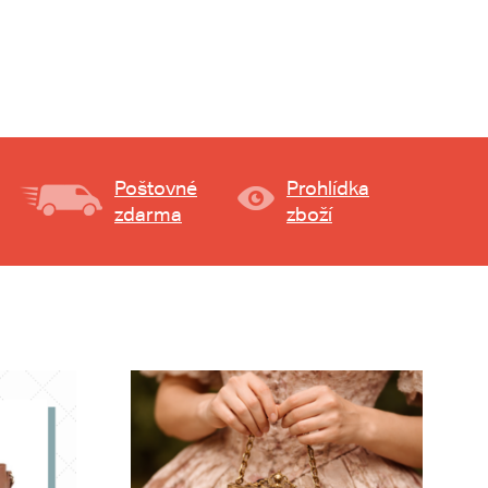
Poštovné
Prohlídka
zdarma
zboží