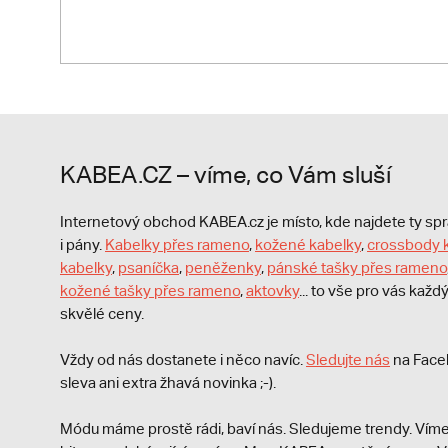
KABEA.CZ – víme, co Vám sluší
Internetový obchod KABEA.cz je místo, kde najdete ty s
i pány.
Kabelky přes rameno
,
kožené kabelky
,
crossbody 
kabelky
,
psaníčka
,
peněženky
,
pánské tašky přes rameno
kožené tašky přes rameno
,
aktovky
... to vše pro vás kaž
skvělé ceny.
Vždy od nás dostanete i něco navíc.
S
ledujte nás
na Face
sleva ani extra žhavá novinka ;-).
Módu máme prostě rádi, baví nás. Sledujeme trendy. Víme