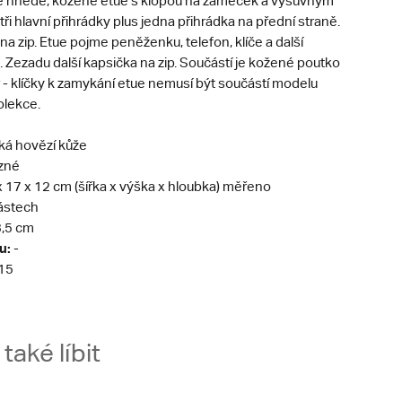
ě hnědé, kožené etue s klopou na zámeček a výsuvným
tři hlavní přihrádky plus jedna přihrádka na přední straně.
 na zip. Etue pojme peněženku, telefon, klíče a další
 Zezadu další kapsička na zip. Součástí je kožené poutko
r - klíčky k zamykání etue nemusí být součástí modelu
olekce.
ká hovězí kůže
zné
 x 17 x 12 cm (šířka x výška x hloubka) měřeno
ástech
3,5 cm
u:
-
15
aké líbit