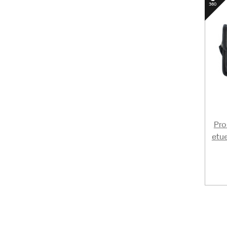
Pro
etu