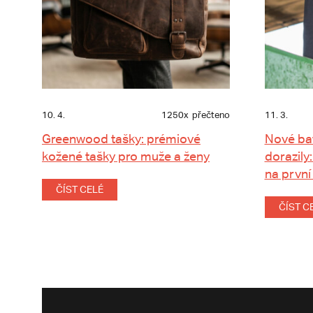
10. 4.
1250x
přečteno
11. 3.
Greenwood tašky: prémiové
Nové ba
kožené tašky pro muže a ženy
dorazily:
na první
ČÍST CELÉ
ČÍST C