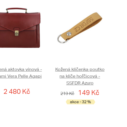
ená aktovka vínová -
Kožená klíčenka poutko
ami Vera Pelle Agapi
na klíče hořčicová -
SSFDR Azuro
2 480 Kč
149 Kč
219 Kč
akce - 32 %