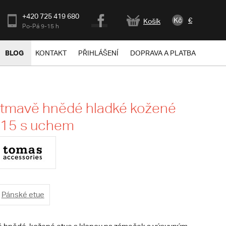
+420 725 419 680
Kč
€
Košík
Po-Pá 9-15 h
BLOG
KONTAKT
PŘIHLÁŠENÍ
DOPRAVA A PLATBA
 tmavě hnědé hladké kožené
515 s uchem
Pánské etue