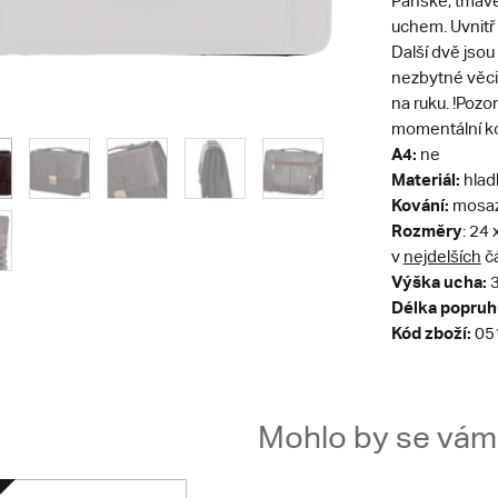
Pánské, tmav
uchem. Uvnitř 
Další dvě jsou
nezbytné věci.
na ruku. !Pozo
momentální k
A4:
ne
Materiál:
hlad
Kování:
mosa
Rozměry
: 24
v
nejdelších
č
Výška ucha:
Délka popruh
Kód zboží:
05
Mohlo by se vám t