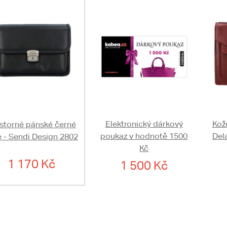
Elektronický dárkový
Kož
storné pánské černé
poukaz v hodnotě 1500
Del
e - Sendi Design 2802
Kč
1 170 Kč
1 500 Kč