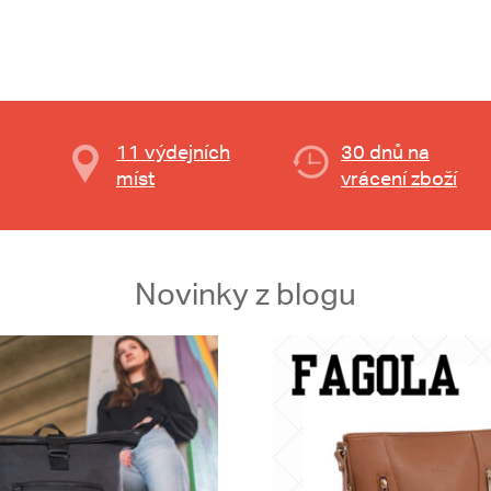
11 výdejních
30 dnů na
míst
vrácení zboží
Novinky z blogu