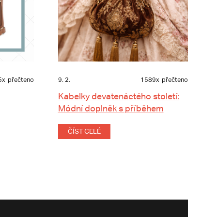
5x
přečteno
9. 2.
1589x
přečteno
Kabelky devatenáctého století:
Módní doplněk s příběhem
ČÍST CELÉ