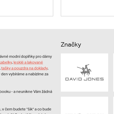
Značky
právné modní doplňky pro dámy
kabelky
,
lesklé a lakované
,
tašky a pouzdra na doklady
,
dý den vybíráme a nabízíme za
booku - a neunikne Vám žádná
, v čem budete "šik" a co bude