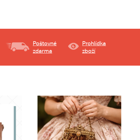
Poštovné
Prohlídka
zdarma
zboží