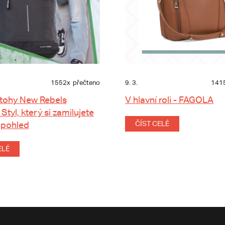
1552x
přečteno
9. 3.
141
tohy New Rebels
V hlavní roli - FAGOLA
 Styl, který si zamilujete
 pohled
ČÍST CELÉ
ELÉ