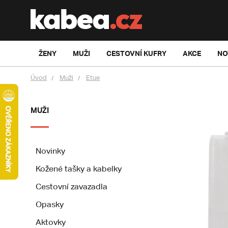
ŽENY
MUŽI
CESTOVNÍ KUFRY
AKCE
NO
Úvod
Muži
Etue
MUŽI
Novinky
Kožené tašky a kabelky
Cestovní zavazadla
Opasky
Aktovky