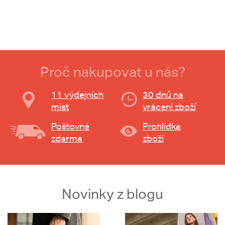
Proč nakupovat u nás?
11 výdejních
30 dnů na
míst
vrácení zboží
Poštovné
Prohlídka
zdarma
zboží
Novinky z blogu