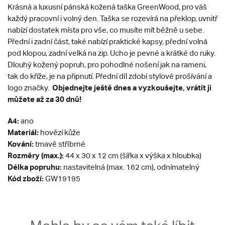
Krásná a luxusní pánská kožená taška GreenWood, pro váš
každý pracovní i volný den. Taška se rozevírá na překlop, uvnitř
nabízí dostatek místa pro vše, co musíte mít běžně u sebe.
Přední i zadní část, také nabízí praktické kapsy, přední volná
pod klopou, zadní velká na zip. Ucho je pevné a krátké do ruky.
Dlouhý kožený popruh, pro pohodlné nošení jak na rameni,
tak do kříže, je na připnutí. Přední díl zdobí stylové prošívání a
Objednejte ještě dnes a vyzkoušejte, vrátit ji
logo značky.
můžete až za 30 dnů!
A4:
ano
Materiál:
hovězí kůže
Kování:
tmavě stříbrné
Rozměry (max.):
44 x 30 x 12 cm (šířka x výška x hloubka)
Délka popruhu:
nastavitelná (max. 162 cm), odnímatelný
Kód zboží:
GW19195