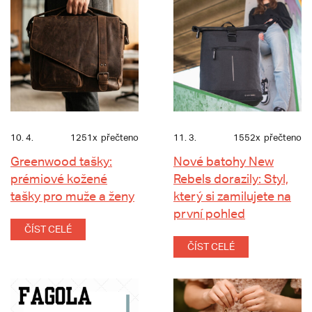
10. 4.
1251x
přečteno
11. 3.
1552x
přečteno
Greenwood tašky:
Nové batohy New
prémiové kožené
Rebels dorazily: Styl,
tašky pro muže a ženy
který si zamilujete na
první pohled
ČÍST CELÉ
ČÍST CELÉ