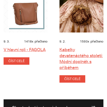
9. 3.
1418x
přečteno
9. 2.
1593x
přečteno
V hlavní roli - FAGOLA
Kabelky
devatenáctého století:
ČÍST CELÉ
Módní doplněk s
příběhem
ČÍST CELÉ