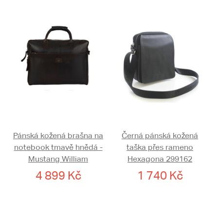
Pánská kožená brašna na
Černá pánská kožená
notebook tmavě hnědá -
taška přes rameno
Mustang William
Hexagona 299162
4 899 Kč
1 740 Kč