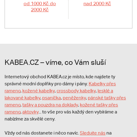
od 1000 Kč do
nad 2000 Kč
2000 Kč
KABEA.CZ – víme, co Vám sluší
Internetový obchod KABEA.cz je místo, kde najdete ty
správné modní doplňky pro dámy i pány.
Kabelky přes
rameno
,
kožené kabelky
,
crossbody kabelky
,
lesklé a
lakované kabelky
,
psaníčka
,
peněženky
,
pánské tašky přes
rameno
,
tašky a pouzdra na doklady
,
kožené tašky přes
rameno
,
aktovky
... to vše pro vás každý den vybíráme a
nabízíme za skvělé ceny.
Vždy od nás dostanete i něco navíc.
S
ledujte nás
na