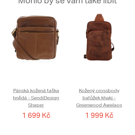
Mohlo by se vám také líbit
Pánská kožená taška
Kožený crossbody
hnědá - SendiDesign
batůžek khaki -
Shaper
Greenwood Awelaos
1 699 Kč
1 999 Kč