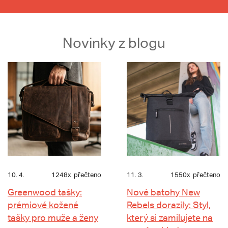
Novinky z blogu
10. 4.
1248x
přečteno
11. 3.
1550x
přečteno
Greenwood tašky:
Nové batohy New
prémiové kožené
Rebels dorazily: Styl,
tašky pro muže a ženy
který si zamilujete na