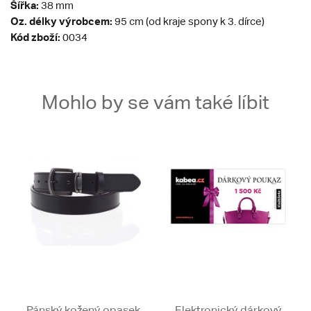
Šířka:
38 mm
Oz. délky výrobcem:
95 cm (od kraje spony k 3. dírce)
Kód zboží:
0034
Mohlo by se vám také líbit
Pánský kožený opasek
Elektronický dárkový