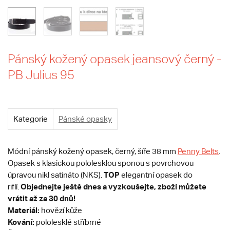
Pánský kožený opasek jeansový černý -
PB Julius 95
Kategorie
Pánské opasky
Módní pánský kožený opasek, černý, šíře 38 mm
Penny Belts
.
Opasek s klasickou pololesklou sponou s povrchovou
TOP
úpravou nikl satináto (NKS).
elegantní opasek do
Objednejte ještě dnes a vyzkoušejte, zboží můžete
riflí.
vrátit až za 30 dnů!
Materiál:
hovězí kůže
Kování:
pololesklé stříbrné