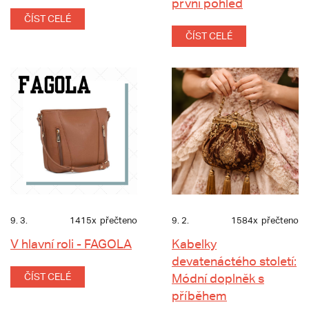
první pohled
ČÍST CELÉ
ČÍST CELÉ
9. 3.
1415x
přečteno
9. 2.
1584x
přečteno
V hlavní roli - FAGOLA
Kabelky
devatenáctého století:
ČÍST CELÉ
Módní doplněk s
příběhem