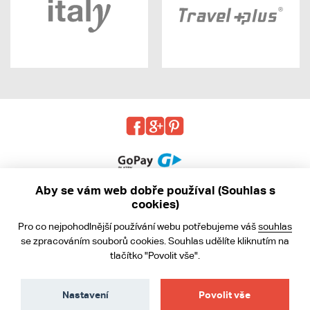
Aby se vám web dobře používal (Souhlas s
cookies)
© 2013 - 2026 kabea.cz
Pro co nejpohodlnější používání webu potřebujeme váš
souhlas
Obchodní podmínky
se zpracováním souborů cookies. Souhlas udělíte kliknutím na
tlačítko "Povolit vše".
Ochrana osobních údajů
Cookies
Nastavení
Povolit vše