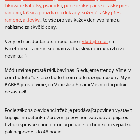
lakované kabelky
,
psaníčka
,
peněženky
,
pánské tašky přes
rameno
,
tašky a pouzdra na doklady
,
kožené tašky přes
rameno
,
aktovky
... to vše pro vás každý den vybíráme a
nabízíme za skvělé ceny.
Vždy od nás dostanete i něco navíc.
S
ledujte nás
na
Facebooku - a neunikne Vám žádná sleva ani extra žhavá
novinka ;-).
Módu máme prostě rádi, baví nás. Sledujeme trendy. Víme, v
čem budete "šik" a co bude hitem nadcházející sezóny. My v
KABEA prostě víme, co Vám sluší. S námi Vás módní policie
nezastaví!
Podle zákona o evidenci tržeb je prodávající povinen vystavit
kupujícímu účtenku. Zároveň je povinen zaevidovat přijatou
tržbu u správce daně online; v případě technického výpadku
pak nejpozději do 48 hodin.