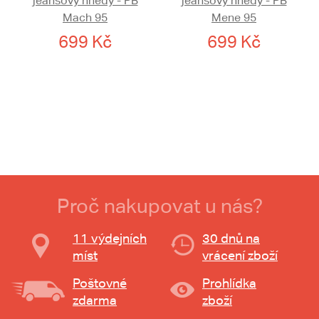
jeansový hnědý - PB
jeansový hnědý - PB
Mach 95
Mene 95
699 Kč
699 Kč
Proč nakupovat u nás?
11 výdejních
30 dnů na
míst
vrácení zboží
Poštovné
Prohlídka
zdarma
zboží