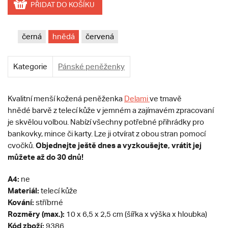
PŘIDAT DO KOŠÍKU
černá
hnědá
červená
Kategorie
Pánské peněženky
Kvalitní menší kožená peněženka
Delami
ve tmavě
hnědé barvě z telecí kůže v jemném a zajímavém zpracovaní
je skvělou volbou. Nabízí všechny potřebné přihrádky pro
bankovky, mince či karty. Lze ji otvírat z obou stran pomocí
Objednejte ještě dnes a vyzkoušejte, vrátit jej
cvočků.
můžete až do 30 dnů!
A4:
ne
Materiál:
telecí kůže
Kování:
stříbrné
Rozměry (max.):
10 x 6,5 x 2,5 cm (šířka x výška x hloubka)
Kód zboží:
9386