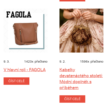
9. 3.
1423x
přečteno
9. 2.
1596x
přečteno
V hlavní roli - FAGOLA
Kabelky
devatenáctého století:
ČÍST CELÉ
Módní doplněk s
příběhem
ČÍST CELÉ