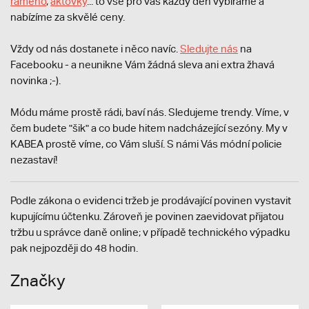
rameno
,
aktovky
... to vše pro vás každý den vybíráme a
nabízíme za skvělé ceny.
Vždy od nás dostanete i něco navíc.
S
ledujte nás
na
Facebooku - a neunikne Vám žádná sleva ani extra žhavá
novinka ;-).
Módu máme prostě rádi, baví nás. Sledujeme trendy. Víme, v
čem budete "šik" a co bude hitem nadcházející sezóny. My v
KABEA prostě víme, co Vám sluší. S námi Vás módní policie
nezastaví!
Podle zákona o evidenci tržeb je prodávající povinen vystavit
kupujícímu účtenku. Zároveň je povinen zaevidovat přijatou
tržbu u správce daně online; v případě technického výpadku
pak nejpozději do 48 hodin.
Značky