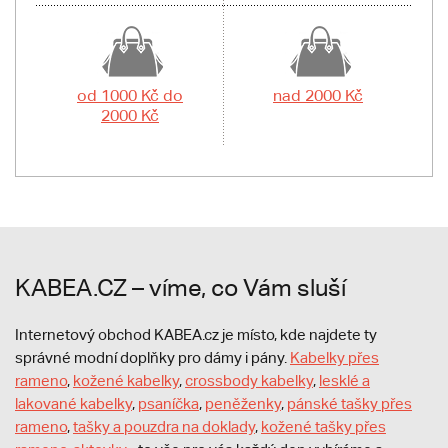
od 1000 Kč do
nad 2000 Kč
2000 Kč
KABEA.CZ – víme, co Vám sluší
Internetový obchod KABEA.cz je místo, kde najdete ty
správné modní doplňky pro dámy i pány.
Kabelky přes
rameno
,
kožené kabelky
,
crossbody kabelky
,
lesklé a
lakované kabelky
,
psaníčka
,
peněženky
,
pánské tašky přes
rameno
,
tašky a pouzdra na doklady
,
kožené tašky přes