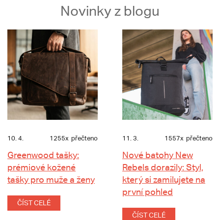
Novinky z blogu
10. 4.
1255x
přečteno
11. 3.
1557x
přečteno
Greenwood tašky:
Nové batohy New
prémiové kožené
Rebels dorazily: Styl,
tašky pro muže a ženy
který si zamilujete na
první pohled
ČÍST CELÉ
ČÍST CELÉ