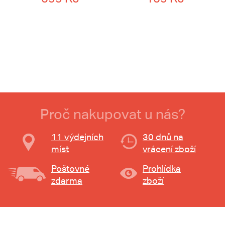
Proč nakupovat u nás?
11 výdejních
30 dnů na
míst
vrácení zboží
Poštovné
Prohlídka
zdarma
zboží