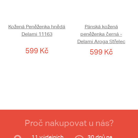
Kožená Peněženka hnědá
Pánská kožená
Delami 11163
peněženka černá -
Delami Aroga Střelec
599 Kč
599 Kč
Proč nakupovat u nás?
11 výdejních
30 dnů na