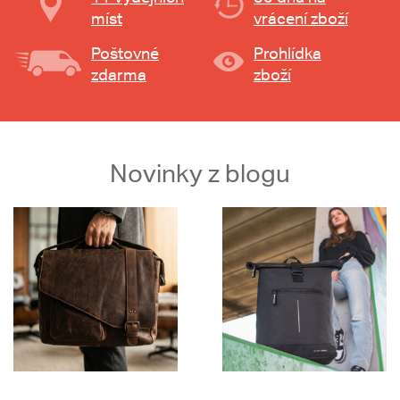
míst
vrácení zboží
Poštovné
Prohlídka
zdarma
zboží
Novinky z blogu