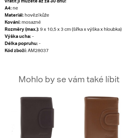
vrátit ji můžete až za 30 dnů!
A4:
ne
Materiál:
hovězí kůže
Kování:
mosazné
Rozměry (max.):
9 x 10,5 x 3 cm (šířka x výška x hloubka)
Výška ucha:
-
Délka popruhu:
-
Kód zboží:
AM28037
Mohlo by se vám také líbit