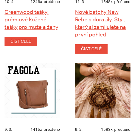
10. 4.
1246x
přečteno
11. 3.
1548x
přečteno
Greenwood tašky:
Nové batohy New
prémiové kožené
Rebels dorazily: Styl,
tašky pro muže a ženy
který si zamilujete na
první pohled
ČÍST CELÉ
ČÍST CELÉ
9. 3.
1415x
přečteno
9. 2.
1583x
přečteno