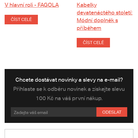
V hlavní roli - FAGOLA
Kabelky
devatenáctého století:
ČÍST CELÉ
Módní doplněk s
příběhem
ČÍST CELÉ
Chcete dostávat novinky a slevy na e-mail?
Přihlaste se k odběru novinek a získejte slevu
100 Kč na váš první nákup.
ODESLAT