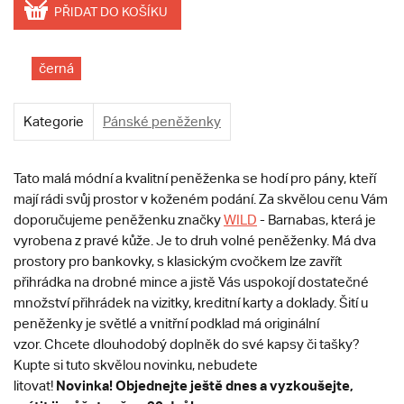
PŘIDAT DO KOŠÍKU
černá
Kategorie
Pánské peněženky
Tato malá módní a kvalitní peněženka se hodí pro pány, kteří
mají rádi svůj prostor v koženém podání. Za skvělou cenu Vám
doporučujeme peněženku značky
WILD
- Barnabas, která je
vyrobena z pravé kůže. Je to druh volné peněženky. Má dva
prostory pro bankovky, s klasickým cvočkem lze zavřít
přihrádka na drobné mince a jistě Vás uspokojí dostatečné
množství přihrádek na vizitky, kreditní karty a doklady. Šití u
peněženky je světlé a vnitřní podklad má originální
vzor. Chcete dlouhodobý doplněk do své kapsy či tašky?
Kupte si tuto skvělou novinku, nebudete
Novinka!
Objednejte ještě dnes a vyzkoušejte,
litovat!