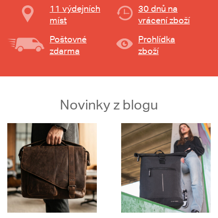
11 výdejních
30 dnů na
míst
vrácení zboží
Poštovné
Prohlídka
zdarma
zboží
Novinky z blogu