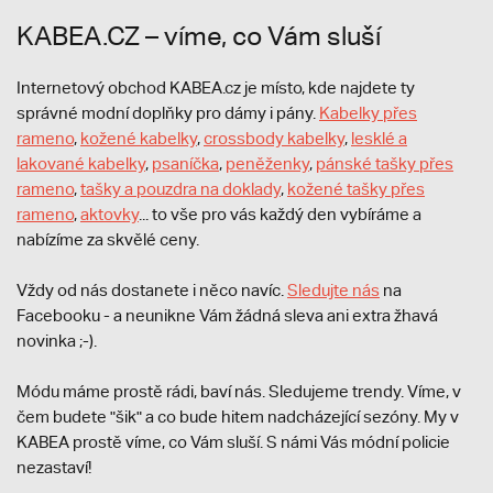
KABEA.CZ – víme, co Vám sluší
Internetový obchod KABEA.cz je místo, kde najdete ty
správné modní doplňky pro dámy i pány.
Kabelky přes
rameno
,
kožené kabelky
,
crossbody kabelky
,
lesklé a
lakované kabelky
,
psaníčka
,
peněženky
,
pánské tašky přes
rameno
,
tašky a pouzdra na doklady
,
kožené tašky přes
rameno
,
aktovky
... to vše pro vás každý den vybíráme a
nabízíme za skvělé ceny.
Vždy od nás dostanete i něco navíc.
S
ledujte nás
na
Facebooku - a neunikne Vám žádná sleva ani extra žhavá
novinka ;-).
Módu máme prostě rádi, baví nás. Sledujeme trendy. Víme, v
čem budete "šik" a co bude hitem nadcházející sezóny. My v
KABEA prostě víme, co Vám sluší. S námi Vás módní policie
nezastaví!