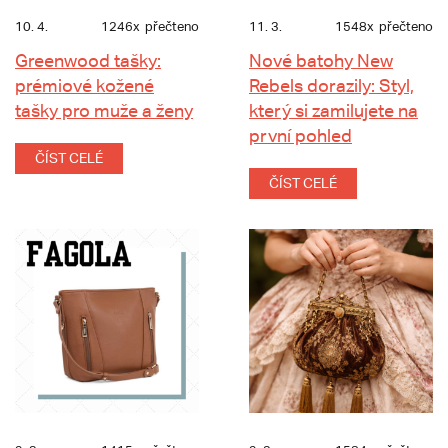
10. 4.
1246x
přečteno
11. 3.
1548x
přečteno
Greenwood tašky:
Nové batohy New
prémiové kožené
Rebels dorazily: Styl,
tašky pro muže a ženy
který si zamilujete na
první pohled
ČÍST CELÉ
ČÍST CELÉ