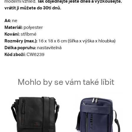
Tak objednejte ještě dnes a vyzkoušejte,
moderní vzhled.
vrátit ji můžete do 30ti dnů.
A4:
ne
Materiál:
polyester
Kování:
stříbrné
Rozměry (max.):
16 x 18 x 6 cm (šířka x výška x hloubka)
Délka popruhu:
nastavitelná
Kód zboží:
CW6239
Mohlo by se vám také líbit