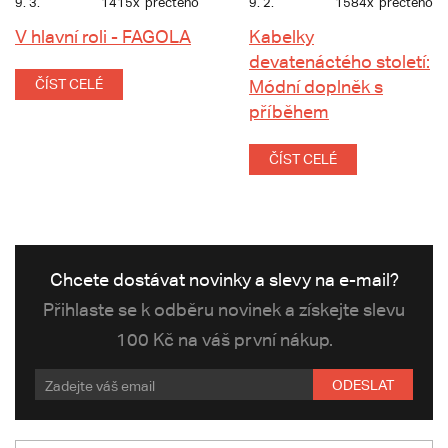
9. 3.
1415x
přečteno
9. 2.
1584x
přečteno
V hlavní roli - FAGOLA
Kabelky
devatenáctého století:
ČÍST CELÉ
Módní doplněk s
příběhem
ČÍST CELÉ
Chcete dostávat novinky a slevy na e-mail?
Přihlaste se k odběru novinek a získejte slevu
100 Kč na váš první nákup.
ODESLAT