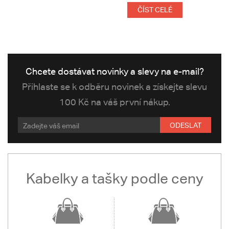
ČÍST CELÉ
Chcete dostávat novinky a slevy na e-mail?
Přihlaste se k odběru novinek a získejte slevu
100 Kč na váš první nákup.
ODESLAT
Kabelky a tašky podle ceny