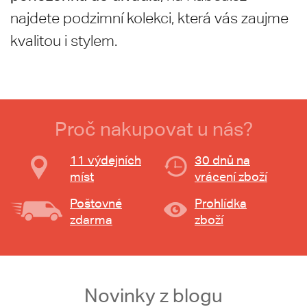
najdete podzimní kolekci, která vás zaujme
kvalitou i stylem.
Proč nakupovat u nás?
11 výdejních
30 dnů na
míst
vrácení zboží
Poštovné
Prohlídka
zdarma
zboží
Novinky z blogu