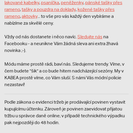
lakované kabelky
,
psaníčka
,
peněženky
,
pánské tašky přes
rameno
,
tašky a pouzdra na doklady
,
kožené tašky přes
rameno
,
aktovky
... to vše pro vás každý den vybíráme a
nabízíme za skvělé ceny.
Vždy od nás dostanete i něco navíc.
S
ledujte nás
na
Facebooku - a neunikne Vám žádná sleva ani extra žhavá
novinka ;-).
Módu máme prostě rádi, baví nás. Sledujeme trendy. Víme, v
čem budete "šik" a co bude hitem nadcházející sezóny. My v
KABEA prostě víme, co Vám sluší. S námi Vás módní policie
nezastaví!
Podle zákona o evidenci tržeb je prodávající povinen vystavit
kupujícímu účtenku. Zároveň je povinen zaevidovat přijatou
tržbu u správce daně online; v případě technického výpadku
pak nejpozději do 48 hodin.