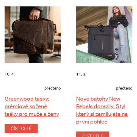
10. 4.
11. 3.
přečteno
přečteno
Greenwood tašky:
Nové batohy New
prémiové kožené
Rebels dorazily: Styl,
tašky pro muže a ženy
který si zamilujete na
první pohled
ČÍST CELÉ
ČÍST CELÉ