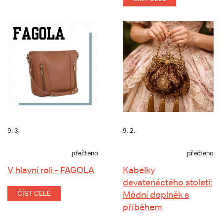
9. 3.
9. 2.
přečteno
přečteno
V hlavní roli - FAGOLA
Kabelky
devatenáctého století:
ČÍST CELÉ
Módní doplněk s
příběhem