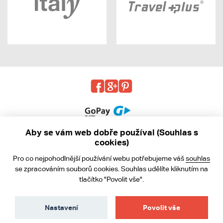
Aby se vám web dobře používal (Souhlas s
cookies)
© 2013 - 2026 kabea.cz
Pro co nejpohodlnější používání webu potřebujeme váš
souhlas
Obchodní podmínky
se zpracováním souborů cookies. Souhlas udělíte kliknutím na
tlačítko "Povolit vše".
Ochrana osobních údajů
Cookies
Nastavení
Povolit vše