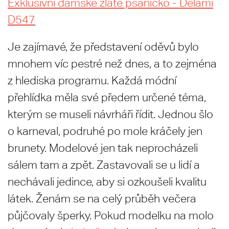
Exklusivní dámské zlaté psaníčko - Delami
D547
Je zajímavé, že představení oděvů bylo
mnohem víc pestré než dnes, a to zejména
z hlediska programu. Každá módní
přehlídka měla své předem určené téma,
kterým se museli návrháři řídit. Jednou šlo
o karneval, podruhé po mole kráčely jen
brunety. Modelové jen tak neprocházeli
sálem tam a zpět. Zastavovali se u lidí a
nechávali jedince, aby si ozkoušeli kvalitu
látek. Ženám se na celý průběh večera
půjčovaly šperky. Pokud modelku na molo