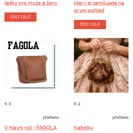
tašky pro muže a ženy
který si zamilujete na
první pohled
ČÍST CELÉ
ČÍST CELÉ
9. 3.
9. 2.
přečteno
přečteno
V hlavní roli - FAGOLA
Kabelky