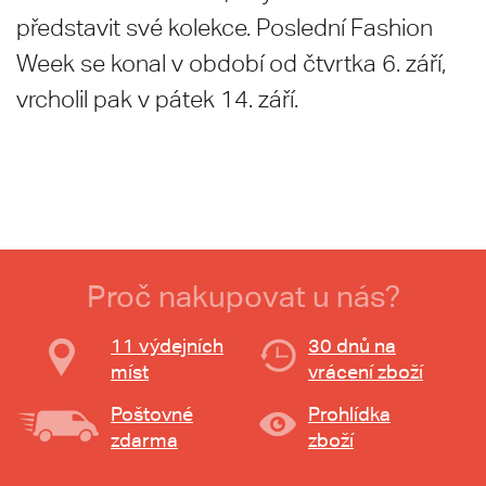
představit své kolekce. Poslední Fashion
Week se konal v období od čtvrtka 6. září,
vrcholil pak v pátek 14. září.
Proč nakupovat u nás?
11 výdejních
30 dnů na
míst
vrácení zboží
Poštovné
Prohlídka
zdarma
zboží