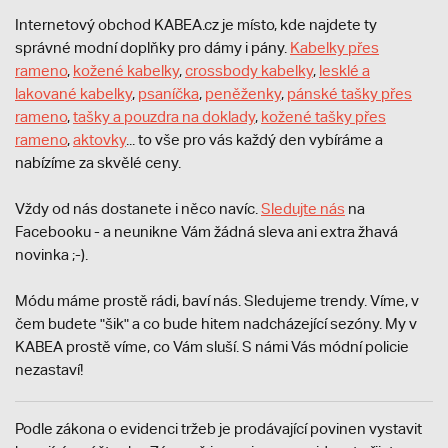
Internetový obchod KABEA.cz je místo, kde najdete ty
správné modní doplňky pro dámy i pány.
Kabelky přes
rameno
,
kožené kabelky
,
crossbody kabelky
,
lesklé a
lakované kabelky
,
psaníčka
,
peněženky
,
pánské tašky přes
rameno
,
tašky a pouzdra na doklady
,
kožené tašky přes
rameno
,
aktovky
... to vše pro vás každý den vybíráme a
nabízíme za skvělé ceny.
Vždy od nás dostanete i něco navíc.
S
ledujte nás
na
Facebooku - a neunikne Vám žádná sleva ani extra žhavá
novinka ;-).
Módu máme prostě rádi, baví nás. Sledujeme trendy. Víme, v
čem budete "šik" a co bude hitem nadcházející sezóny. My v
KABEA prostě víme, co Vám sluší. S námi Vás módní policie
nezastaví!
Podle zákona o evidenci tržeb je prodávající povinen vystavit