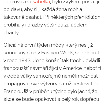
doprovázela
kabelka
, bylo zvykem poslat ji
do davu, aby si ji každá žena mohla
takzvaně osahat. Při některých přehlídkách
probíhaly i dražby většinou za účelem
charity.
Oficiálně první týden módy, který nesl již
současný název Fashion Week, se odehrál
v roce 1943. Jeho konání tak trochu ovládli
francouzští návrháři žijící v Americe, neboť ti
v době války samozřejmě neměli možnost
propagovat své výtvory natož cestovat do
Francie. Již v průběhu týdne bylo jasné, že
akce se bude opakovat a celý rok dopředu