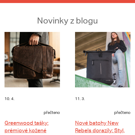
Novinky z blogu
10. 4.
11. 3.
přečteno
přečteno
Greenwood tašky:
Nové batohy New
prémiové kožené
Rebels dorazily: Styl,