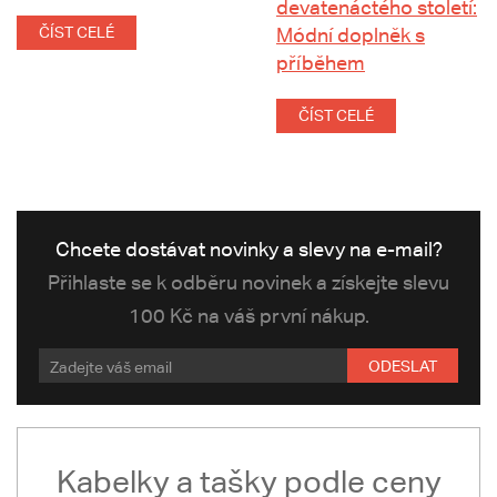
devatenáctého století:
ČÍST CELÉ
Módní doplněk s
příběhem
ČÍST CELÉ
Chcete dostávat novinky a slevy na e-mail?
Přihlaste se k odběru novinek a získejte slevu
100 Kč na váš první nákup.
ODESLAT
Kabelky a tašky podle ceny