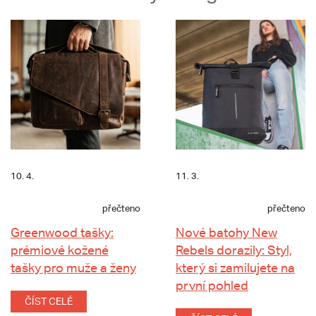
10. 4.
11. 3.
přečteno
přečteno
Greenwood tašky:
Nové batohy New
prémiové kožené
Rebels dorazily: Styl,
tašky pro muže a ženy
který si zamilujete na
první pohled
ČÍST CELÉ