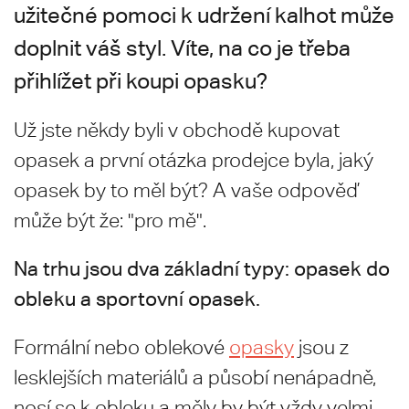
užitečné pomoci k udržení kalhot může
doplnit váš styl. Víte, na co je třeba
přihlížet při koupi opasku?
Už jste někdy byli v obchodě kupovat
opasek a první otázka prodejce byla, jaký
opasek by to měl být? A vaše odpověď
může být že: "pro mě".
Na trhu jsou dva základní typy: opasek do
obleku a sportovní opasek.
Formální nebo oblekové
opasky
jsou z
lesklejších materiálů a působí nenápadně,
nosí se k obleku a měly by být vždy velmi