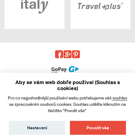
Aby se vám web dobře používal (Souhlas s
cookies)
© 2013 - 2026 kabea.cz
Pro co nejpohodlnější používání webu potřebujeme váš
souhlas
Obchodní podmínky
se zpracováním souborů cookies. Souhlas udělíte kliknutím na
tlačítko "Povolit vše".
Ochrana osobních údajů
Cookies
Nastavení
Povolit vše