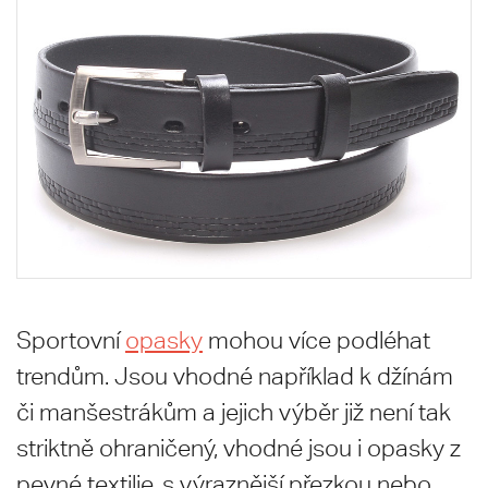
Sportovní
opasky
mohou více podléhat
trendům. Jsou vhodné například k džínám
či manšestrákům a jejich výběr již není tak
striktně ohraničený, vhodné jsou i opasky z
pevné textilie, s výraznější přezkou nebo