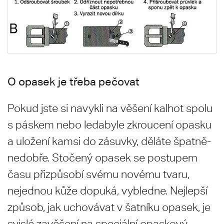
O opasek je třeba pečovat
Pokud jste si navykli na věšení kalhot spolu
s páskem nebo ledabyle zkroucení opasku
a uložení kamsi do zásuvky, děláte špatně-
nedobře. Stočený opasek se postupem
času přizpůsobí svému novému tvaru,
nejednou kůže dopuká, vybledne. Nejlepší
způsob, jak uchovávat v šatníku opasek, je
svislé zavěšení na speciální opaskový