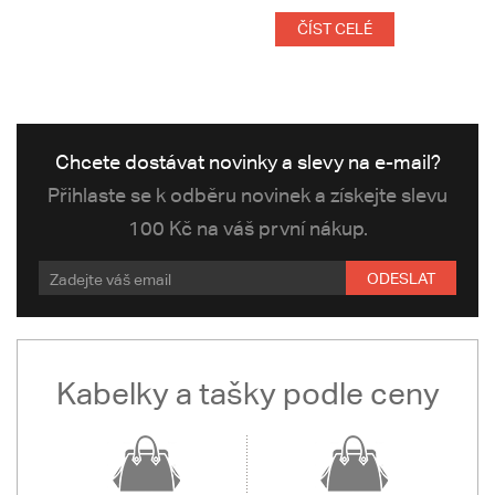
ČÍST CELÉ
Chcete dostávat novinky a slevy na e-mail?
Přihlaste se k odběru novinek a získejte slevu
100 Kč na váš první nákup.
ODESLAT
Kabelky a tašky podle ceny