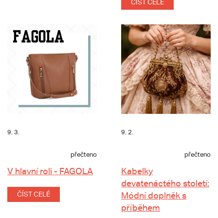
ČÍST CELÉ
9. 3.
9. 2.
přečteno
přečteno
V hlavní roli - FAGOLA
Kabelky
devatenáctého století:
ČÍST CELÉ
Módní doplněk s
příběhem