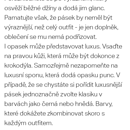
osvěží běžné džíny a dodá jim glanc.
Pamatujte však, že pásek by neměl být
výraznější, než celý outfit - je jen doplněk,
oblečení se mu nemá podřizovat.
I opasek může představovat luxus. Vsaďte
na pravou kůži, která může být dokonce z
krokodýla. Samozřejmě nezapomeňte na
luxusní sponu, která dodá opasku punc. V
případě, že se chystáte si pořídit luxusnější
pásek jednoznačně zvolte klasiku v
barvách jako černá nebo hnědá. Barvy,
které dokážete zkombinovat skoro s
každým outfitem.