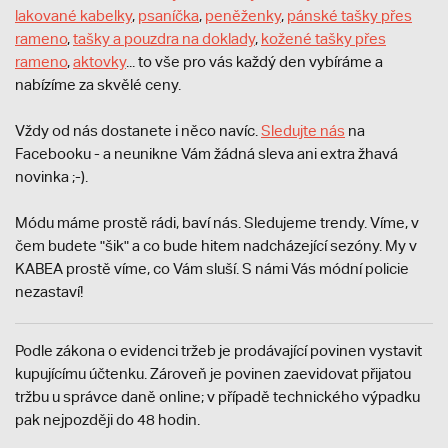
lakované kabelky
,
psaníčka
,
peněženky
,
pánské tašky přes
rameno
,
tašky a pouzdra na doklady
,
kožené tašky přes
rameno
,
aktovky
... to vše pro vás každý den vybíráme a
nabízíme za skvělé ceny.
Vždy od nás dostanete i něco navíc.
S
ledujte nás
na
Facebooku - a neunikne Vám žádná sleva ani extra žhavá
novinka ;-).
Módu máme prostě rádi, baví nás. Sledujeme trendy. Víme, v
čem budete "šik" a co bude hitem nadcházející sezóny. My v
KABEA prostě víme, co Vám sluší. S námi Vás módní policie
nezastaví!
Podle zákona o evidenci tržeb je prodávající povinen vystavit
kupujícímu účtenku. Zároveň je povinen zaevidovat přijatou
tržbu u správce daně online; v případě technického výpadku
pak nejpozději do 48 hodin.