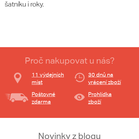
šatníku i roky.
Proč nakupovat u nás?
11 výdejních
30 dnů na
míst
vrácení zboží
Poštovné
Prohlídka
zdarma
zboží
Novinky z blogu