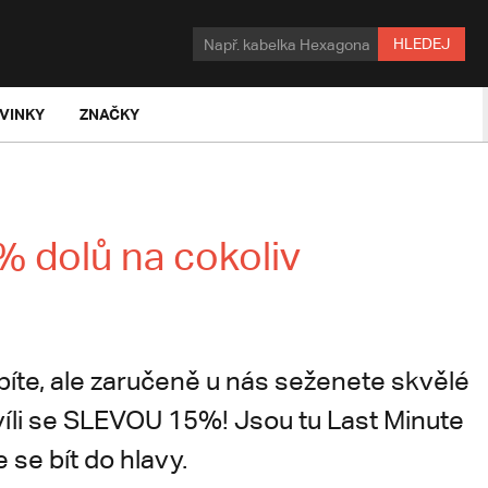
HLEDEJ
VINKY
ZNAČKY
% dolů na cokoliv
píte, ale zaručeně u nás seženete skvělé
víli se SLEVOU 15%! Jsou tu Last Minute
se bít do hlavy.