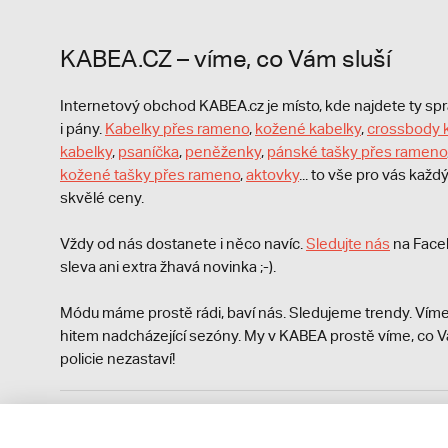
KABEA.CZ – víme, co Vám sluší
Internetový obchod KABEA.cz je místo, kde najdete ty s
i pány.
Kabelky přes rameno
,
kožené kabelky
,
crossbody 
kabelky
,
psaníčka
,
peněženky
,
pánské tašky přes rameno
kožené tašky přes rameno
,
aktovky
... to vše pro vás kaž
skvělé ceny.
Vždy od nás dostanete i něco navíc.
S
ledujte nás
na Face
sleva ani extra žhavá novinka ;-).
Módu máme prostě rádi, baví nás. Sledujeme trendy. Víme
hitem nadcházející sezóny. My v KABEA prostě víme, co V
policie nezastaví!
Podle zákona o evidenci tržeb je prodávající povinen vyst
Zároveň je povinen zaevidovat přijatou tržbu u správce da