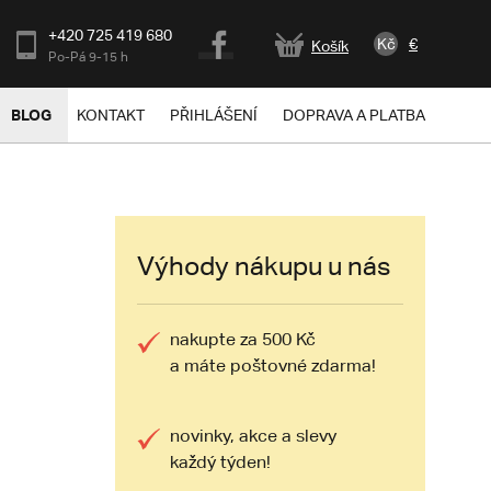
+420 725 419 680
Kč
€
Košík
Po-Pá 9-15 h
BLOG
KONTAKT
PŘIHLÁŠENÍ
DOPRAVA A PLATBA
Výhody nákupu u nás
nakupte za 500 Kč
a máte poštovné zdarma!
novinky, akce a slevy
každý týden!