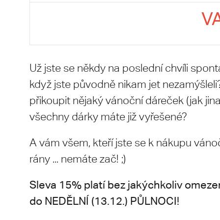
V
Už jste se někdy na poslední chvíli spon
když jste původně nikam jet nezamýšleli
přikoupit nějaký vánoční dáreček (jak jinak
všechny dárky máte již vyřešené?
A vám všem, kteří jste se k nákupu váno
rány ... nemáte zač! ;)
Sleva 15% platí bez jakýchkoliv omezen
do NEDĚLNÍ (13.12.) PŮLNOCI!