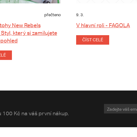
přečteno
9. 3.
tohy New Rebels
V hlavní roli - FAGOLA
 Styl, který si zamilujete
 pohled
ČÍST CELÉ
ELÉ
vu 100 Kč na váš první nákup.