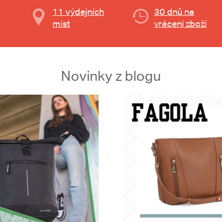
11 výdejních
30 dnů na
míst
vrácení zboží
Novinky z blogu