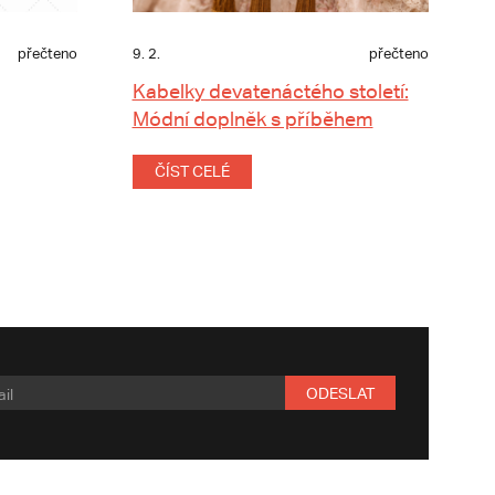
přečteno
9. 2.
přečteno
Kabelky devatenáctého století:
Módní doplněk s příběhem
ČÍST CELÉ
ODESLAT