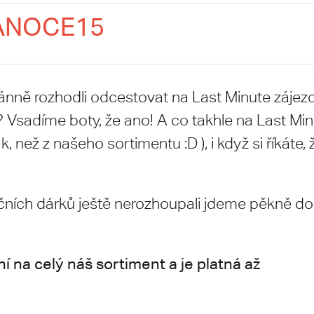
ANOCE15
tánně rozhodli odcestovat na Last Minute zájezd,
? Vsadíme boty, že ano! A co takhle na Last Mi
, než z našeho sortimentu :D ), i když si říkáte, 
čních dárků ještě nerozhoupali jdeme pěkně do
í na celý náš sortiment a je platná až