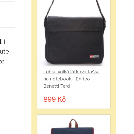
 i
nute
že
Lehká velká látková taška
na notebook - Enrico
Benetti Terd
899 Kč