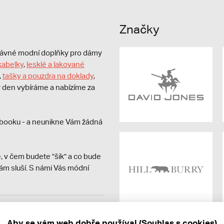
Značky
právné modní doplňky pro dámy
kabelky
,
lesklé a lakované
,
tašky a pouzdra na doklady
,
dý den vybíráme a nabízíme za
booku - a neunikne Vám žádná
, v čem budete "šik" a co bude
ám sluší. S námi Vás módní
avit kupujícímu účtenku.
ně online; v případě
Aby se vám web dobře používal (Souhlas s cookies)