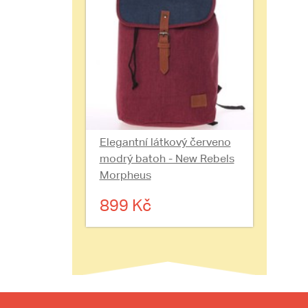
Elegantní látkový červeno
modrý batoh - New Rebels
Morpheus
899 Kč