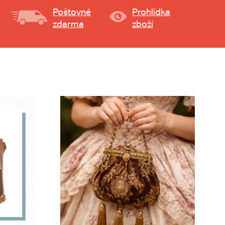
Poštovné
Prohlídka
zdarma
zboží