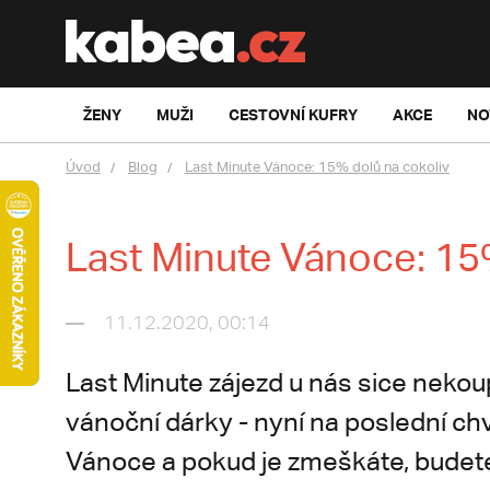
ŽENY
MUŽI
CESTOVNÍ KUFRY
AKCE
NO
Úvod
Blog
Last Minute Vánoce: 15% dolů na cokoliv
Last Minute Vánoce: 15
11.12.2020, 00:14
Last Minute zájezd u nás sice nekou
vánoční dárky - nyní na poslední ch
Vánoce a pokud je zmeškáte, budete 