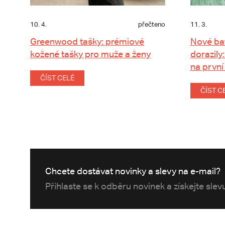
10. 4.
přečteno
11. 3.
Greenwood tašky: prémiové
Nové ba
kožené tašky pro muže a ženy
dorazily:
na první
ČÍST CELÉ
ČÍST C
Chcete dostávat novinky a slevy na e-mail?
Přihlaste se k odběru novinek a získejte sle