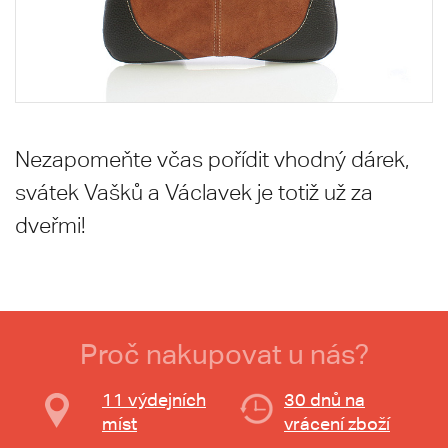
Nezapomeňte včas pořídit vhodný dárek,
svátek Vašků a Václavek je totiž už za
dveřmi!
Proč nakupovat u nás?
11 výdejních
30 dnů na
míst
vrácení zboží