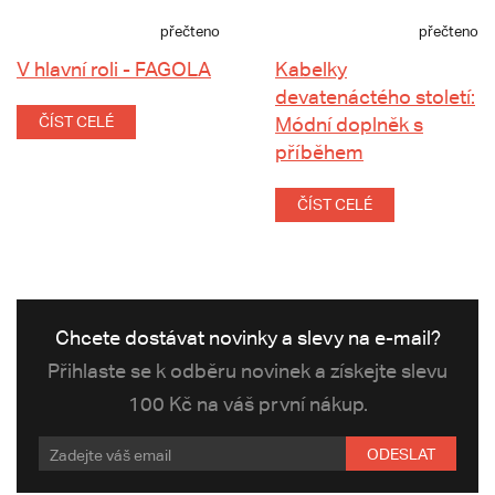
přečteno
přečteno
V hlavní roli - FAGOLA
Kabelky
devatenáctého století:
ČÍST CELÉ
Módní doplněk s
příběhem
ČÍST CELÉ
Chcete dostávat novinky a slevy na e-mail?
Přihlaste se k odběru novinek a získejte slevu
100 Kč na váš první nákup.
ODESLAT