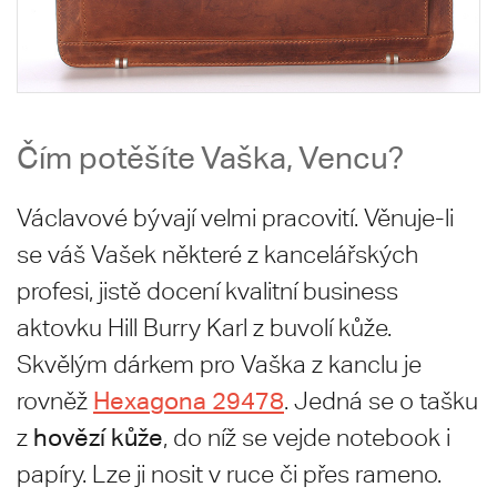
Čím potěšíte Vaška, Vencu?
Václavové bývají velmi pracovití. Věnuje-li
se váš Vašek některé z kancelářských
profesi, jistě docení kvalitní business
aktovku Hill Burry Karl z buvolí kůže.
Skvělým dárkem pro Vaška z kanclu je
Hexagona 29478
rovněž
. Jedná se o tašku
hovězí kůže
z
, do níž se vejde notebook i
papíry. Lze ji nosit v ruce či přes rameno.