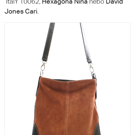
Hexagona Nina
David
ItalY 10062,
nebo
Jones Cari
.