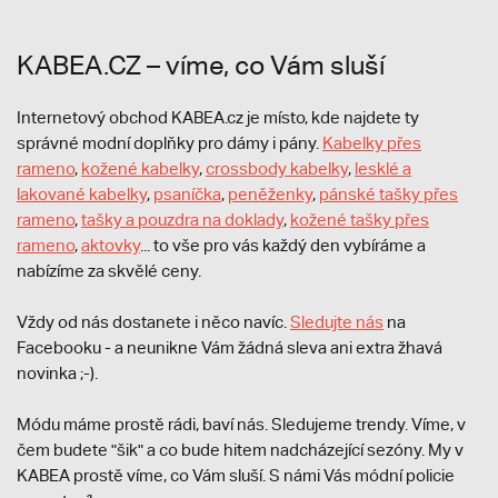
KABEA.CZ – víme, co Vám sluší
Internetový obchod KABEA.cz je místo, kde najdete ty
správné modní doplňky pro dámy i pány.
Kabelky přes
rameno
,
kožené kabelky
,
crossbody kabelky
,
lesklé a
lakované kabelky
,
psaníčka
,
peněženky
,
pánské tašky přes
rameno
,
tašky a pouzdra na doklady
,
kožené tašky přes
rameno
,
aktovky
... to vše pro vás každý den vybíráme a
nabízíme za skvělé ceny.
Vždy od nás dostanete i něco navíc.
S
ledujte nás
na
Facebooku - a neunikne Vám žádná sleva ani extra žhavá
novinka ;-).
Módu máme prostě rádi, baví nás. Sledujeme trendy. Víme, v
čem budete "šik" a co bude hitem nadcházející sezóny. My v
KABEA prostě víme, co Vám sluší. S námi Vás módní policie