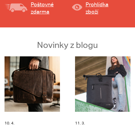
Poštovné
Prohlídka
zdarma
zboží
Novinky z blogu
10. 4.
11. 3.