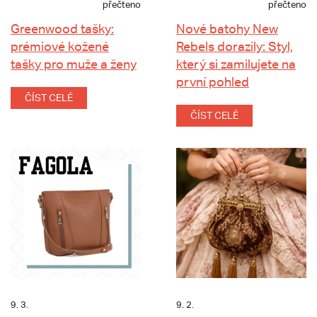
přečteno
přečteno
Greenwood tašky:
Nové batohy New
prémiové kožené
Rebels dorazily: Styl,
tašky pro muže a ženy
který si zamilujete na
první pohled
ČÍST CELÉ
ČÍST CELÉ
9. 3.
9. 2.