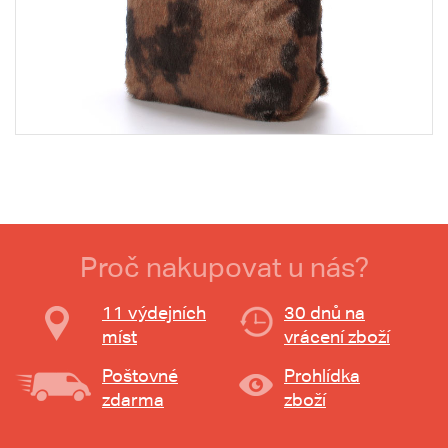
Proč nakupovat u nás?
11 výdejních
30 dnů na
míst
vrácení zboží
Poštovné
Prohlídka
zdarma
zboží