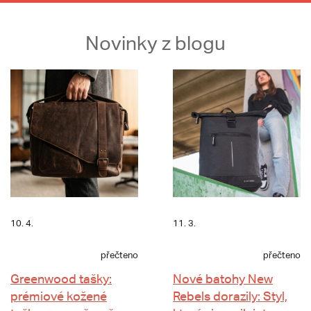
Novinky z blogu
10. 4.
11. 3.
přečteno
přečteno
Greenwood tašky:
Nové batohy New
prémiové kožené
Rebels dorazily: Styl,