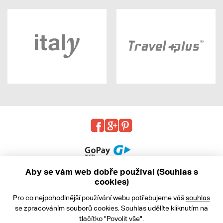
Aby se vám web dobře používal (Souhlas s
cookies)
© 2013 - 2026 kabea.cz
Pro co nejpohodlnější používání webu potřebujeme váš
souhlas
Obchodní podmínky
se zpracováním souborů cookies. Souhlas udělíte kliknutím na
tlačítko "Povolit vše".
Ochrana osobních údajů