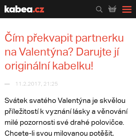
HLEDEJ
Čím překvapit partnerku
na Valentýna? Darujte jí
originální kabelku!
11.2.2017, 21:25
Svátek svatého Valentýna je skvělou
příležitostí k vyznání lásky a věnování
milé pozornosti své drahé polovičce.
Chcete-li svou milovanou potěšit,