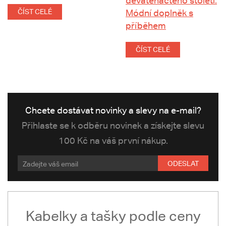
devatenáctého století:
ČÍST CELÉ
Módní doplněk s
příběhem
ČÍST CELÉ
Chcete dostávat novinky a slevy na e-mail?
Přihlaste se k odběru novinek a získejte slevu
100 Kč na váš první nákup.
ODESLAT
Kabelky a tašky podle ceny