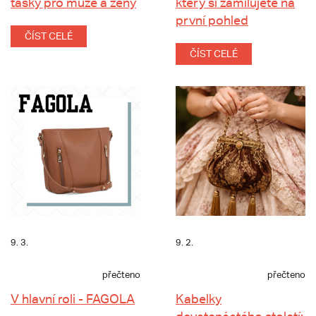
tašky pro muže a ženy
který si zamilujete na
první pohled
ČÍST CELÉ
ČÍST CELÉ
9. 3.
9. 2.
přečteno
přečteno
V hlavní roli - FAGOLA
Kabelky