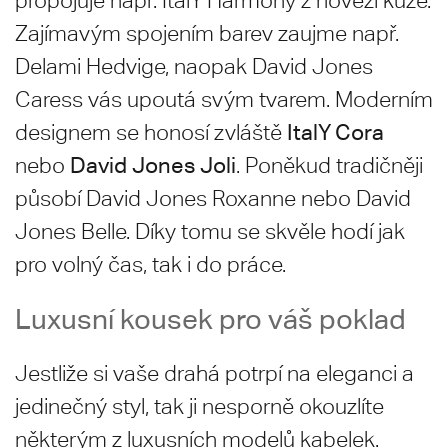
propojuje např. ItalY Harmony z hovězí kůže.
Zajímavým spojením barev zaujme např.
Delami Hedvige, naopak David Jones
Caress vás upoutá svým tvarem. Moderním
ItalY Cora
designem se honosí zvláště
David Jones Joli
nebo
. Poněkud tradičněji
působí David Jones Roxanne nebo David
Jones Belle. Díky tomu se skvěle hodí jak
pro volný čas, tak i do práce.
Luxusní kousek pro váš poklad
Jestliže si vaše drahá potrpí na eleganci a
jedinečný styl, tak ji nesporně okouzlíte
některým z luxusních modelů kabelek.