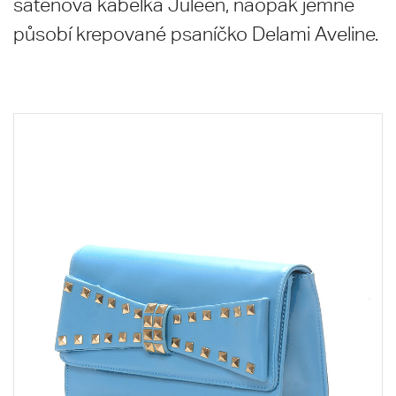
saténová kabelka Juleen, naopak jemně
působí krepované psaníčko Delami Aveline.