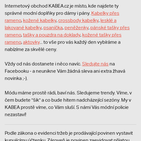
Internetový obchod KABEA.cz je místo, kde najdete ty
správné modní doplňky pro dámy i pány.
Kabelky přes
rameno
,
kožené kabelky
,
crossbody kabelky
,
lesklé a
lakované kabelky
,
psaníčka
,
peněženky
,
pánské tašky přes
rameno
,
tašky a pouzdra na doklady
,
kožené tašky přes
rameno
,
aktovky
... to vše pro vás každý den vybíráme a
nabízíme za skvělé ceny.
Vždy od nás dostanete i něco navíc.
S
ledujte nás
na
Facebooku - a neunikne Vám žádná sleva ani extra žhavá
novinka ;-).
Módu máme prostě rádi, baví nás. Sledujeme trendy. Víme, v
čem budete "šik" a co bude hitem nadcházející sezóny. My v
KABEA prostě víme, co Vám sluší. S námi Vás módní policie
nezastaví!
Podle zákona o evidenci tržeb je prodávající povinen vystavit
kupujícímu účtenku. Zároveň je povinen zaevidovat přijatou