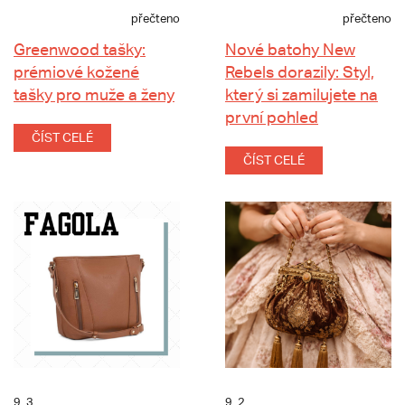
přečteno
přečteno
Greenwood tašky:
Nové batohy New
prémiové kožené
Rebels dorazily: Styl,
tašky pro muže a ženy
který si zamilujete na
první pohled
ČÍST CELÉ
ČÍST CELÉ
9. 3.
9. 2.