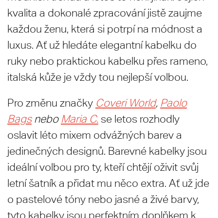
kvalita a dokonalé zpracování jistě zaujme
každou ženu, která si potrpí na módnost a
luxus. Ať už hledáte elegantní kabelku do
ruky nebo praktickou kabelku přes rameno,
italská kůže je vždy tou nejlepší volbou.
Pro změnu značky
Coveri World
,
Paolo
Bags
nebo
Maria C.
se letos rozhodly
oslavit léto mixem odvážných barev a
jedinečných designů. Barevné kabelky jsou
ideální volbou pro ty, kteří chtějí oživit svůj
letní šatník a přidat mu něco extra. Ať už jde
o pastelové tóny nebo jasné a živé barvy,
tyto kabelky jsou perfektním doplňkem k