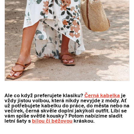
Ale co když preferujete klasiku?
Černá kabelka
je
vždy jistou volbou, která nikdy nevyjde z módy. Ať
už potřebujete kabelku do práce, do města nebo na
večírek, černá skvěle doplní jakýkoli outfit. Líbí se
vám spíše světlé kousky? Potom nabízíme sladit
letní šaty s
bílou či béžovou
kráskou.