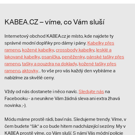
KABEA.CZ – víme, co Vám sluší
Internetový obchod KABEA.cz je místo, kde najdete ty
správné modní doplňky pro dámy i pány.
Kabelky přes
rameno
,
kožené kabelky
,
crossbody kabelky
,
lesklé a
lakované kabelky
,
psaníčka
,
peněženky
,
pánské tašky přes
rameno
,
tašky a pouzdra na doklady
,
kožené tašky přes
rameno
,
aktovky
... to vše pro vás každý den vybíráme a
nabízíme za skvělé ceny.
Vždy od nás dostanete i něco navíc.
S
ledujte nás
na
Facebooku - a neunikne Vám žádná sleva ani extra žhavá
novinka ;-).
Módu máme prostě rádi, baví nás. Sledujeme trendy. Víme, v
čem budete "šik" a co bude hitem nadcházející sezóny. My v
KABEA prostě víme, co Vám sluší. S námi Vás módní policie