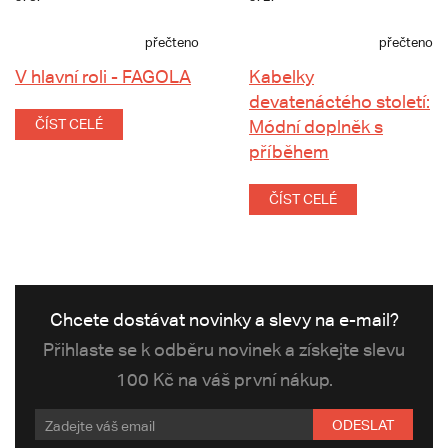
přečteno
přečteno
V hlavní roli - FAGOLA
Kabelky
devatenáctého století:
ČÍST CELÉ
Módní doplněk s
příběhem
ČÍST CELÉ
Chcete dostávat novinky a slevy na e-mail?
Přihlaste se k odběru novinek a získejte slevu
100 Kč na váš první nákup.
ODESLAT