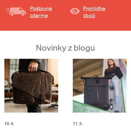
Poštovné
Prohlídka
zdarma
zboží
Novinky z blogu
10. 4.
11. 3.