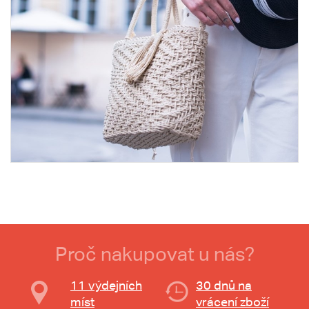
Proč nakupovat u nás?
11 výdejních
30 dnů na
míst
vrácení zboží