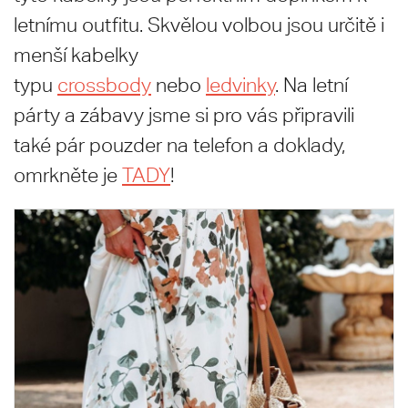
letnímu outfitu. Skvělou volbou jsou určitě i
menší kabelky
typu
crossbody
nebo
ledvinky
. Na letní
párty a zábavy jsme si pro vás připravili
také pár pouzder na telefon a doklady,
omrkněte je
TADY
!