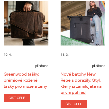
10. 4.
11. 3.
přečteno
přečteno
Greenwood tašky:
Nové batohy New
prémiové kožené
Rebels dorazily: Styl,
tašky pro muže a ženy
který si zamilujete na
první pohled
ČÍST CELÉ
ČÍST CELÉ