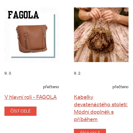
9. 3.
9. 2.
přečteno
přečteno
V hlavní roli - FAGOLA
Kabelky
devatenáctého století:
ČÍST CELÉ
Módní doplněk s
příběhem