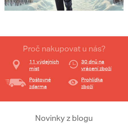
Proč nakupovat u nás?
11 výdejních
30 dnů na
míst
vrácení zboží
Poštovné
Prohlídka
zdarma
zboží
Novinky z blogu