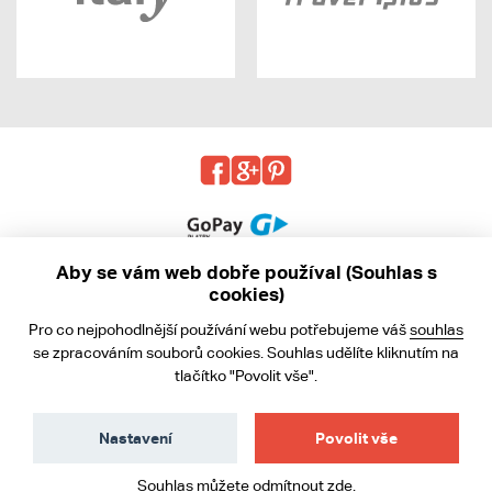
Aby se vám web dobře používal (Souhlas s
cookies)
© 2013 - 2026 kabea.cz
Pro co nejpohodlnější používání webu potřebujeme váš
souhlas
Obchodní podmínky
se zpracováním souborů cookies. Souhlas udělíte kliknutím na
tlačítko "Povolit vše".
Ochrana osobních údajů
Cookies
Nastavení
Povolit vše
Souhlas můžete odmítnout
zde
.