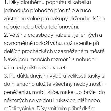
1. Díky dlouhému popruhu si kabelku
jednoduše přehodíte přes tělo a ruce
zůstanou volné pro nákupy, držení horkého
nápoje nebo třeba telefonování.
2. Většina crossbody kabelek je lehkých a
rovnoměrně rozloží váhu, což oceníte při
delších procházkách v zasněženém městě.
Navíc jsou menších rozměrů a nebudou
vám tedy nikterak zavazet.
3. Po důkladnějším výběru velikosti tašky si
do ní snadno uložíte všechny nezbytnosti –
peněženku, mobil, klíče, make-up, brýle.. do
některých se vejdou i rukavice, diář nebo
müsli tyčinka. Díky vnitřním přihrádkám