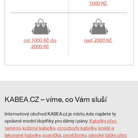
1000 Kč
od 1000 Kč do
nad 2000 Kč
2000 Kč
KABEA.CZ – víme, co Vám sluší
Internetový obchod KABEA.cz je místo, kde najdete ty
správné modní doplňky pro dámy i pány.
Kabelky přes
rameno
,
kožené kabelky
,
crossbody kabelky
,
lesklé a
lakované kabelky
,
psaníčka
,
peněženky
,
pánské tašky přes