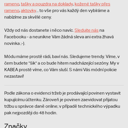
rameno
,
tašky a pouzdra na doklady
,
kožené tašky přes
rameno
,
aktovky
... to vše pro vás každý den vybíráme a
nabízíme za skvělé ceny.
Vždy od nás dostanete i něco navíc.
S
ledujte nás
na
Facebooku - a neunikne Vám žádná sleva ani extra žhavá
novinka ;-).
Módu máme prostě rádi, baví nás. Sledujeme trendy. Víme, v
čem budete "šik" a co bude hitem nadcházející sezóny. My v
KABEA prostě víme, co Vám sluší. S námi Vás módní policie
nezastaví!
Podle zákona o evidenci tržeb je prodávající povinen vystavit
kupujícímu účtenku. Zároveň je povinen zaevidovat přijatou
tržbu u správce daně online; v případě technického výpadku
pak nejpozději do 48 hodin.
Značky