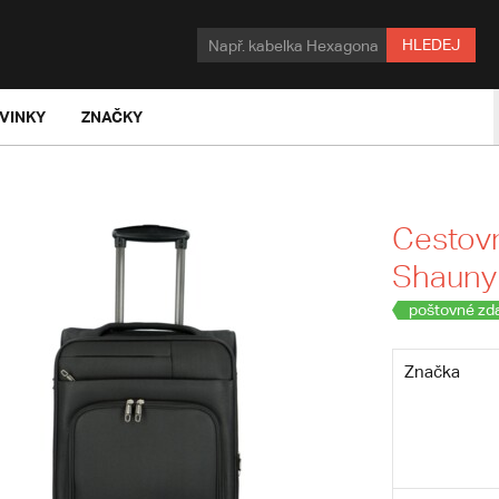
HLEDEJ
VINKY
ZNAČKY
Cestovn
Shauny
poštovné zd
Značka