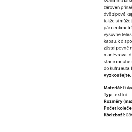
kvalitního lát
zároveň přináš
dvě zipové kap
takže si můžet
pár centimetrů
výsuvné telesk
kapsu, k dispoz
zůstal pevně 
manévrovat dík
stane mnohem 
do kufru auta,
vyzkoušejte, 
Materiál:
Poly
Typ:
textilní
Rozměry (max
Počet koleče
Kód zboží:
08