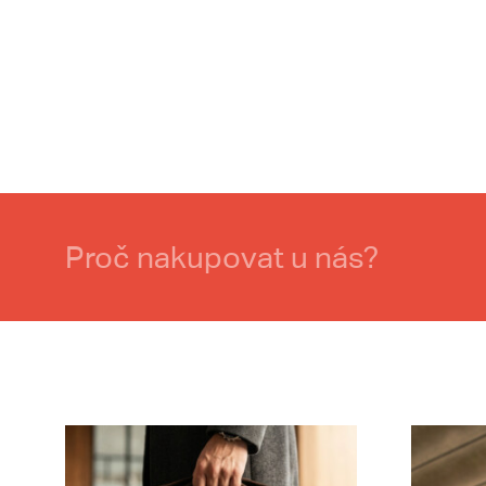
Proč nakupovat u nás?