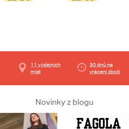
11 výdejních
30 dnů na
míst
vrácení zboží
Novinky z blogu