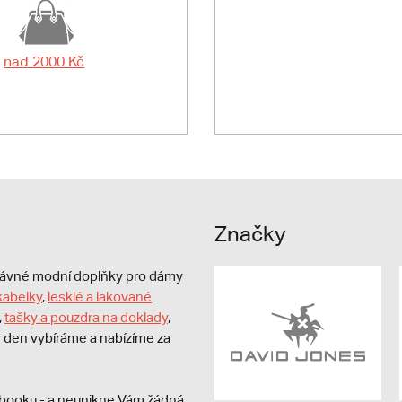
nad 2000 Kč
Značky
právné modní doplňky pro dámy
kabelky
,
lesklé a lakované
,
tašky a pouzdra na doklady
,
dý den vybíráme a nabízíme za
booku - a neunikne Vám žádná