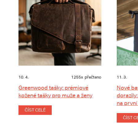
10. 4.
1255x
přečteno
11. 3.
Greenwood tašky: prémiové
Nové ba
kožené tašky pro muže a ženy
dorazily:
na první
ČÍST CELÉ
ČÍST C