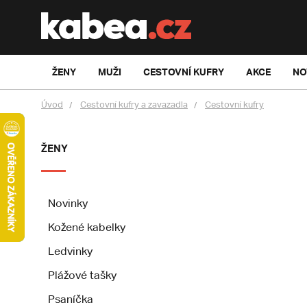
ŽENY
MUŽI
CESTOVNÍ KUFRY
AKCE
NO
Úvod
Cestovní kufry a zavazadla
Cestovní kufry
ŽENY
Novinky
Kožené kabelky
Ledvinky
Plážové tašky
Psaníčka