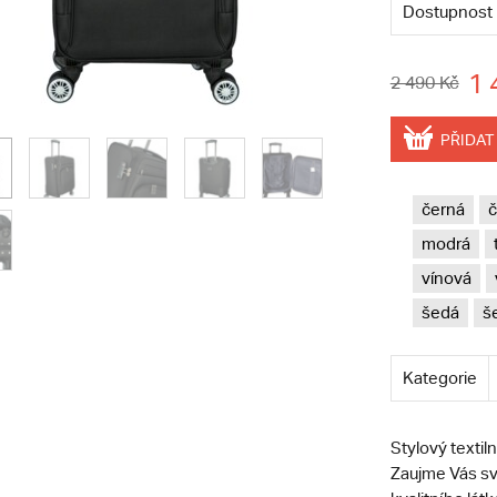
Dostupnost
1 
2 490 Kč
PŘIDAT
černá
č
modrá
vínová
šedá
š
Kategorie
Stylový textil
Zaujme Vás sv