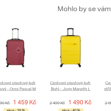
Mohlo by se vám t
stovní plastový kufr
Cestovní plastový kufr
Ces
nový - Ormi Pascal M
žlutý - Jony Margith L
stř
1 459 Kč
1 490 Kč
390 Kč
2 499 Kč
2 0
akce - 39 %
akce - 40 %