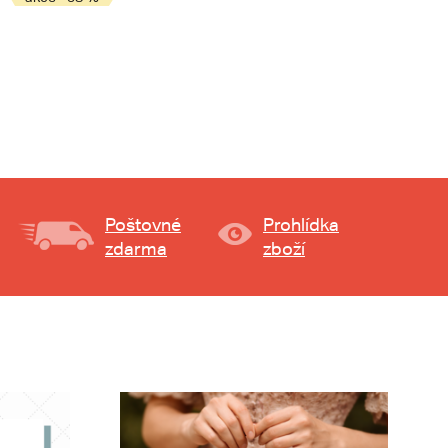
Poštovné
Prohlídka
zdarma
zboží