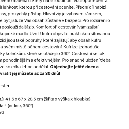
kového materiálu, který nabízí odolnost vůči opotřebení a
í lehkost, kterou při cestování oceníte. Přední díl nabízí
sy, pro rychlý přístup. Hlavní zip je vybaven zámkem,
e být jisti, že Váš obsah zůstane v bezpečí. Pro rozšíření o
 poslouží další zip. Komfort při cestování vám zajistí
opické madlo. Uvnitř kufru objevíte praktickou síťovanou
ici jsou také popruhy, které zajišťují, aby obsah kufru
na svém místě během cestování. Kufr lze jednoduše
y kolečkům, které se otáčejí o 360°. Cestování se tak
pohodlnějším a efektivnějším. Pro snadné uložení třeba
Objednejte ještě dnes a
 lze kolečka lehce oddělat.
vrátit jej můžete až za 30 dnů!
ester
.):
41,5 x 67 x 28,5 cm (šířka x výška x hloubka)
k:
4 (in-line, 360°)
93