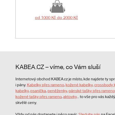
od 1000 Kč do 2000 Kč
KABEA.CZ – víme, co Vám sluší
Internetový obchod KABEA.cz je místo, kde najdete ty s
i pány.
Kabelky přes rameno
,
kožené kabelky
,
crossbody 
kabelky
,
psaníčka
,
peněženky
,
pánské tašky přes rameno
kožené tašky přes rameno
,
aktovky
... to vše pro vás kaž
skvělé ceny.
Vždy od nás dostanete i něco navíc.
S
ledujte nás
na Face