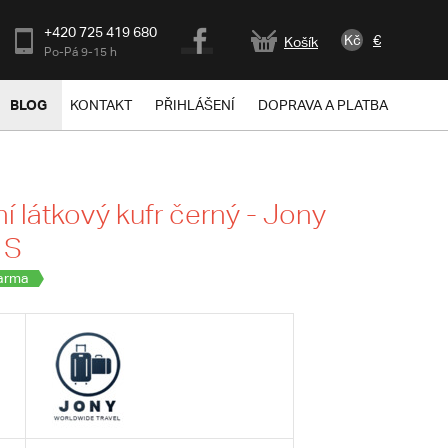
+420 725 419 680
Kč
€
Košík
Po-Pá 9-15 h
BLOG
KONTAKT
PŘIHLÁŠENÍ
DOPRAVA A PLATBA
í látkový kufr černý - Jony
 S
arma