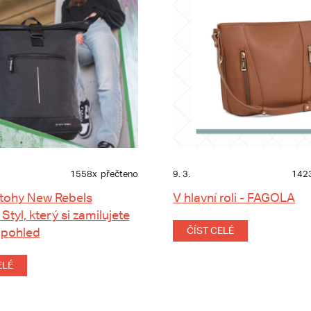
1558x
přečteno
9. 3.
142
tohy New Rebels
V hlavní roli - FAGOLA
 Styl, který si zamilujete
 pohled
ČÍST CELÉ
ELÉ