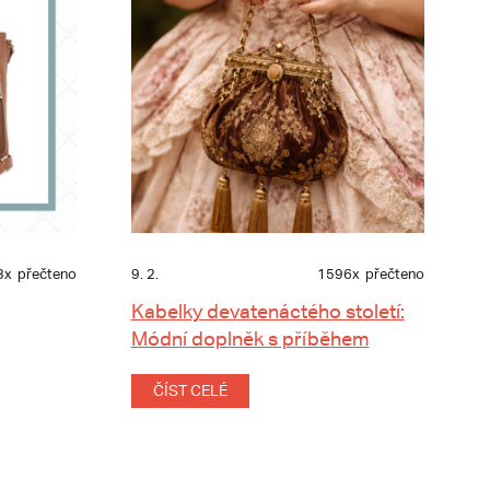
3x
přečteno
9. 2.
1596x
přečteno
Kabelky devatenáctého století:
Módní doplněk s příběhem
ČÍST CELÉ