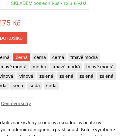
SKLADEM poslední kus - 12.8. u Vás!
475 Kč
 DO KOŠÍKU
erná
černá
černá
černá
tmavě modrá
tmavě modrá
modrá
tmavě modrá
tmavě modrá
vínová
vínová
zelená
zelená
zelená
zelená
edá
šedá
šedá
šedá
Cestovní kufry
ní kufr značky Jony je odolný a snadno ovladatelný.
ým moderním designem a praktičností. Kufr je vyroben z