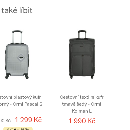
aké líbit
tovní plastový kufr
Cestovní textilní kufr
íbrný - Ormi Pascal S
tmavě šedý - Ormi
Kolman L
1 299 Kč
1 990 Kč
90 Kč
akce - 38 %