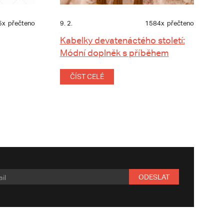
5x
přečteno
9. 2.
1584x
přečteno
Kabelky devatenáctého století:
Módní doplněk s příběhem
ČÍST CELÉ
ODESLAT