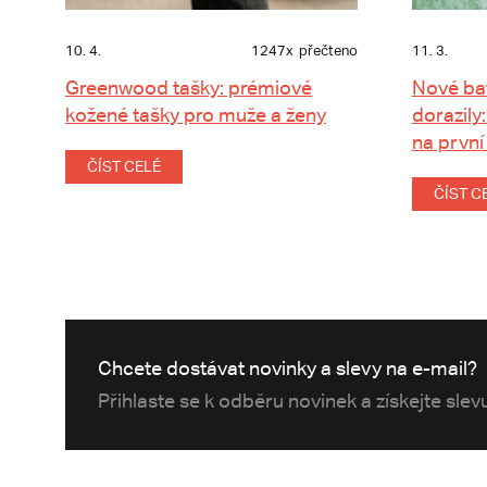
10. 4.
1247x
přečteno
11. 3.
Greenwood tašky: prémiové
Nové ba
kožené tašky pro muže a ženy
dorazily:
na první
ČÍST CELÉ
ČÍST C
Chcete dostávat novinky a slevy na e-mail?
Přihlaste se k odběru novinek a získejte sle