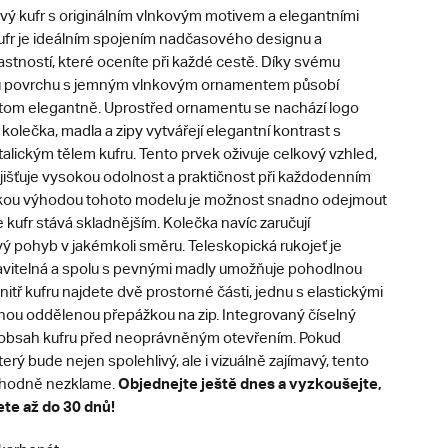
ový kufr s originálním vlnkovým motivem a elegantními
kufr je ideálním spojením nadčasového designu a
astností, které oceníte při každé cestě. Díky svému
u povrchu s jemným vlnkovým ornamentem působí
tom elegantně. Uprostřed ornamentu se nachází logo
kolečka, madla a zipy vytvářejí elegantní kontrast s
lickým tělem kufru. Tento prvek oživuje celkový vzhled,
jišťuje vysokou odolnost a praktičnost při každodenním
lkou výhodou tohoto modelu je možnost snadno odejmout
e kufr stává skladnějším. Kolečka navíc zaručují
 pohyb v jakémkoli směru. Teleskopická rukojeť je
vitelná a spolu s pevnými madly umožňuje pohodlnou
nitř kufru najdete dvě prostorné části, jednu s elastickými
hou oddělenou přepážkou na zip. Integrovaný číselný
 obsah kufru před neoprávněným otevřením. Pokud
terý bude nejen spolehlivý, ale i vizuálně zajímavý, tento
Objednejte ještě dnes a vyzkoušejte,
zhodně nezklame.
ete až do 30 dnů!