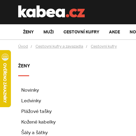
ŽENY
MUŽI
CESTOVNÍ KUFRY
AKCE
NO
Úvod
Cestovní kufry a zavazadla
Cestovní kufry
ŽENY
Novinky
Ledvinky
Plážové tašky
Kožené kabelky
Šály a šátky