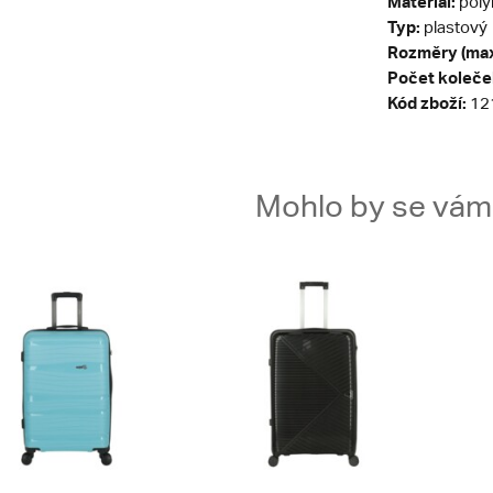
Materiál:
poly
Typ:
plastový
Rozměry (max
Počet koleče
Kód zboží:
12
Mohlo by se vám t