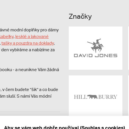
Značky
právné modní doplňky pro dámy
kabelky
,
lesklé a lakované
,
tašky a pouzdra na doklady
,
dý den vybíráme a nabízíme za
booku - a neunikne Vám žádná
, v čem budete "šik" a co bude
ám sluší. S námi Vás módní
avit kupujícímu účtenku.
ně online; v případě
Aby se vám web dobře používal (Souhlas s cookies)