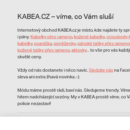
KABEA.CZ – víme, co Vám sluší
Internetový obchod KABEA.cz je místo, kde najdete ty s
i pány.
Kabelky přes rameno
,
kožené kabelky
,
crossbody 
kabelky
,
psaníčka
,
peněženky
,
pánské tašky přes rameno
kožené tašky přes rameno
,
aktovky
... to vše pro vás kaž
skvělé ceny.
Vždy od nás dostanete i něco navíc.
S
ledujte nás
na Face
sleva ani extra žhavá novinka ;-).
Módu máme prostě rádi, baví nás. Sledujeme trendy. Víme
hitem nadcházející sezóny. My v KABEA prostě víme, co V
policie nezastaví!
Podle zákona o evidenci tržeb je prodávající povinen vyst
Zároveň je povinen zaevidovat přijatou tržbu u správce da