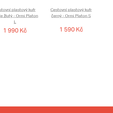
tovní plastový kufr
Cestovní plastový kufr
le žlutý - Ormi Platon
černý - Ormi Platon S
L
1 590 Kč
1 990 Kč