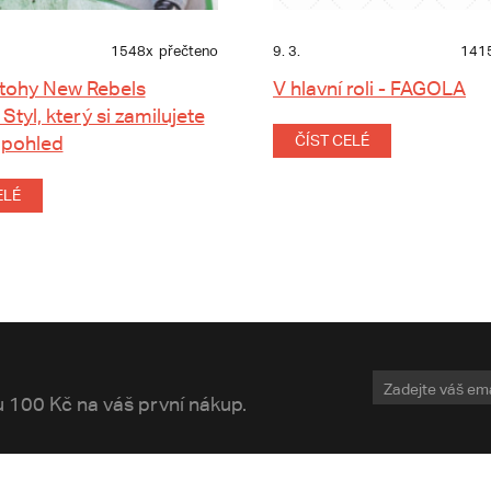
1548x
přečteno
9. 3.
141
tohy New Rebels
V hlavní roli - FAGOLA
 Styl, který si zamilujete
 pohled
ČÍST CELÉ
ELÉ
vu 100 Kč na váš první nákup.