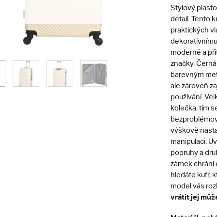
Stylový plast
detail. Tento 
praktických vl
dekorativním
moderně a při
značky. Černá 
barevným meta
ale zároveň za
používání. Ve
kolečka, tím s
bezproblémový
výškově nasta
manipulaci. Uv
popruhy a dru
zámek chrání
hledáte kufr, k
model vás ro
vrátit jej můž