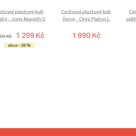
stovní plastový kufr
Cestovní plastový kufr
Ces
rý - Jony Margith S
černý - Ormi Platon L
svět
1 299 Kč
1 990 Kč
099 Kč
akce - 38 %