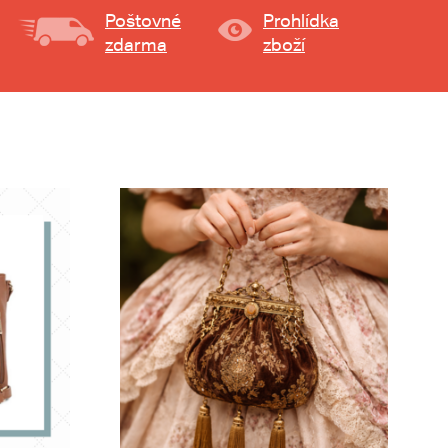
Poštovné
Prohlídka
zdarma
zboží