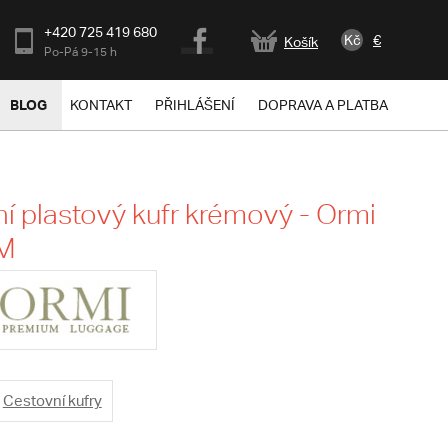
+420 725 419 680
Kč
€
Košík
Po-Pá 9-15 h
BLOG
KONTAKT
PŘIHLÁŠENÍ
DOPRAVA A PLATBA
í plastový kufr krémový - Ormi
 M
Cestovní kufry