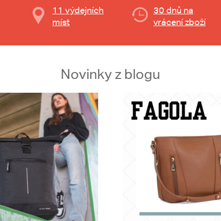
11 výdejních
30 dnů na
míst
vrácení zboží
Novinky z blogu