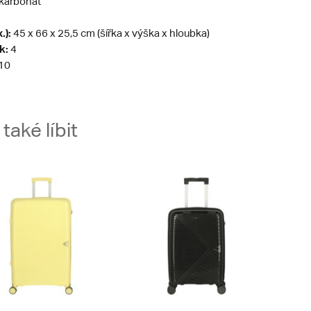
karbonát
.):
45 x 66 x 25,5 cm (šířka x výška x hloubka)
k:
4
10
aké líbit