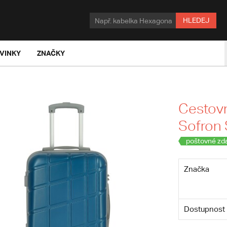
HLEDEJ
VINKY
ZNAČKY
Cestovn
Sofron 
poštovné zd
Značka
Dostupnost