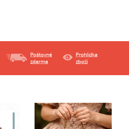
Poštovné
Prohlídka
zdarma
zboží