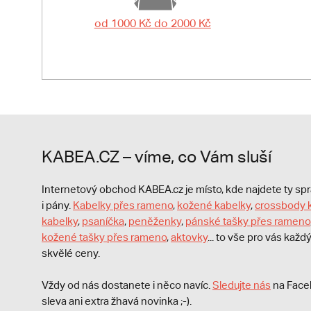
od 1000 Kč do 2000 Kč
KABEA.CZ – víme, co Vám sluší
Internetový obchod KABEA.cz je místo, kde najdete ty s
i pány.
Kabelky přes rameno
,
kožené kabelky
,
crossbody 
kabelky
,
psaníčka
,
peněženky
,
pánské tašky přes rameno
kožené tašky přes rameno
,
aktovky
... to vše pro vás kaž
skvělé ceny.
Vždy od nás dostanete i něco navíc.
S
ledujte nás
na Face
sleva ani extra žhavá novinka ;-).