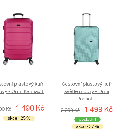
tovní plastový kufr
Cestovní plastový kufr
ový - Ormi Kalmax L
světle modrý - Ormi
Pascal L
1 490 Kč
1 499 Kč
90 Kč
2 390 Kč
akce - 25 %
poslední!
akce - 37 %