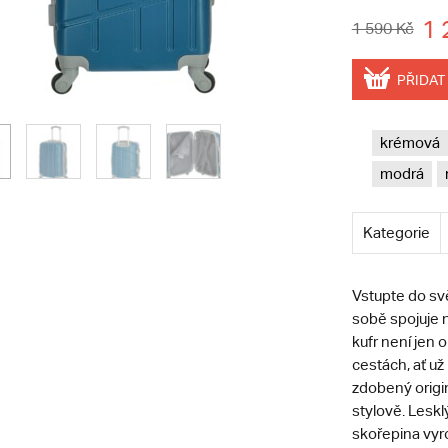
1 
1 590 Kč
PŘIDAT
krémová
modrá
Kategorie
Vstupte do sv
sobě spojuje 
kufr není jen 
cestách, ať už
zdobený origi
stylově. Leskl
skořepina vyro