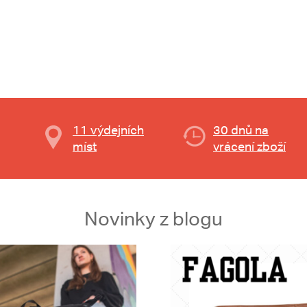
11 výdejních
30 dnů na
míst
vrácení zboží
Novinky z blogu