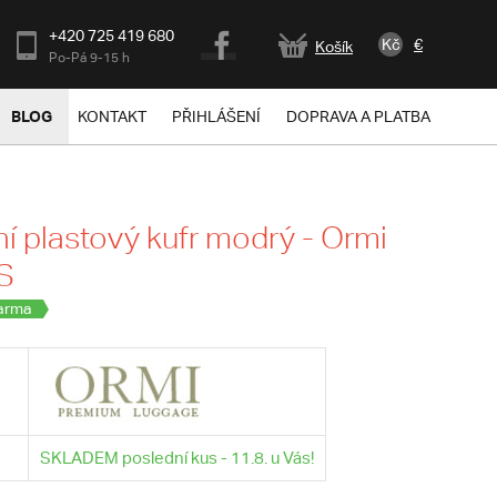
+420 725 419 680
Kč
€
Košík
Po-Pá 9-15 h
BLOG
KONTAKT
PŘIHLÁŠENÍ
DOPRAVA A PLATBA
í plastový kufr modrý - Ormi
S
arma
SKLADEM poslední kus - 11.8. u Vás!