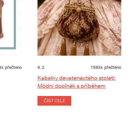
3x
přečteno
9. 2.
1583x
přečteno
Kabelky devatenáctého století:
Módní doplněk s příběhem
ČÍST CELÉ