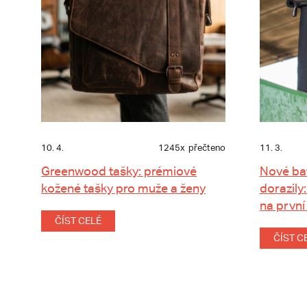
10. 4.
1245x
přečteno
11. 3.
Greenwood tašky: prémiové
Nové ba
kožené tašky pro muže a ženy
dorazily:
na první
ČÍST CELÉ
ČÍST C