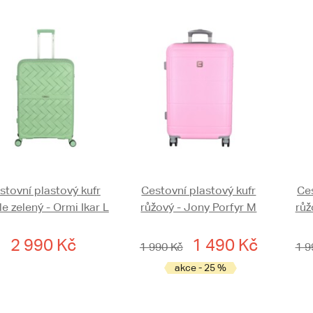
stovní plastový kufr
Cestovní plastový kufr
Ces
le zelený - Ormi Ikar L
růžový - Jony Porfyr M
růž
2 990 Kč
1 490 Kč
1 990 Kč
1 9
akce - 25 %