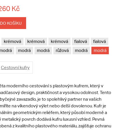
260 Kč
 DO KOŠÍKU
krémová
krémová
krémová
fialová
fialová
modrá
modrá
modrá
růžová
modrá
modrá
Cestovní kufry
ěta moderního cestování s plastovým kufrem, který v
nadčasový design, praktičnost a vysokou odolnost. Tento
obyčejné zavazadlo, je to spolehlivý partner na vašich
 míříte na víkendový výlet nebo delší dovolenou. Kufr je
nálním geometrickým reliéfem, který působí moderně a
ý metalický povrch dodává kufru luxusní vzhled. Pevná
bená z kvalitního plastového materiálu, zajišťuje ochranu