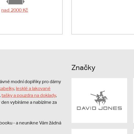
nad 2000 Kč
Značky
právné modní doplňky pro dámy
kabelky
,
lesklé a lakované
,
tašky a pouzdra na doklady
,
dý den vybíráme a nabízíme za
booku - a neunikne Vám žádná