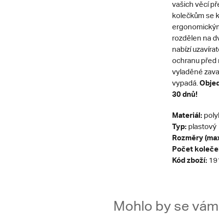
vašich věcí př
kolečkům se k
ergonomickým 
rozdělen na d
nabízí uzavír
ochranu před 
vyladěné zava
Objed
vypadá.
30 dnů!
Materiál:
poly
Typ:
plastový
Rozměry (max
Počet koleče
Kód zboží:
19
Mohlo by se vám t