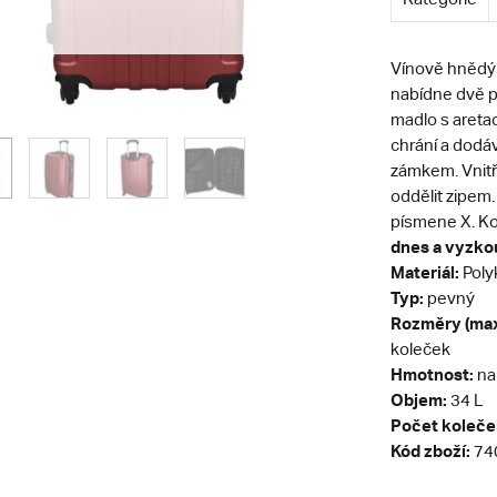
Vínově hnědý
nabídne dvě p
madlo s aretac
chrání a dodáva
zámkem. Vnitřn
oddělit zipem
písmene X. Kol
dnes a vyzkou
Materiál:
Poly
Typ:
pevný
Rozměry (max
koleček
Hmotnost:
na
Objem:
34 L
Počet koleče
Kód zboží:
74