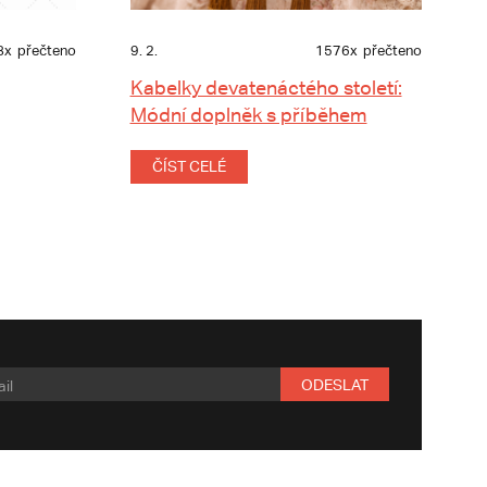
8x
přečteno
9. 2.
1576x
přečteno
Kabelky devatenáctého století:
Módní doplněk s příběhem
ČÍST CELÉ
ODESLAT