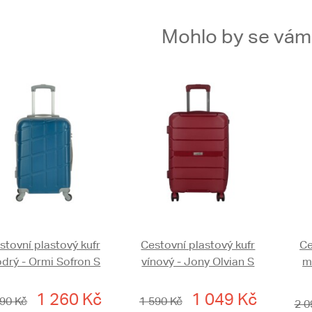
Mohlo by se vám t
stovní plastový kufr
Cestovní plastový kufr
Ce
drý - Ormi Sofron S
vínový - Jony Olvian S
m
1 260 Kč
1 049 Kč
590 Kč
1 590 Kč
2 0