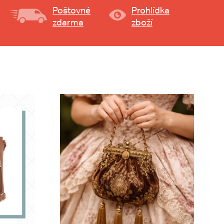
Poštovné
Prohlídka
zdarma
zboží