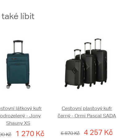
aké líbit
stovní látkový kufr
Cestovní plastový kufr
odrozelený - Jony
černý - Ormi Pascal SADA
Shauny XS
4 257 Kč
1 270 Kč
6 870 Kč
90 Kč