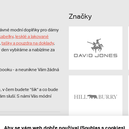
Značky
právné modní doplňky pro dámy
kabelky
,
lesklé a lakované
,
tašky a pouzdra na doklady
,
dý den vybíráme a nabízíme za
booku - a neunikne Vám žádná
, v čem budete "šik" a co bude
ám sluší. S námi Vás módní
avit kupujícímu účtenku.
ně online; v případě
Aby se vám web dobře používal (Souhlas s cookies)