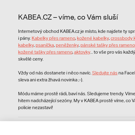
KABEA.CZ – víme, co Vám sluší
Internetový obchod KABEA.cz je místo, kde najdete ty s
i pány.
Kabelky přes rameno
,
kožené kabelky
,
crossbody 
kabelky
,
psaníčka
,
peněženky
,
pánské tašky přes rameno
kožené tašky přes rameno
,
aktovky
... to vše pro vás kaž
skvělé ceny.
Vždy od nás dostanete i něco navíc.
S
ledujte nás
na Face
sleva ani extra žhavá novinka ;-).
Módu máme prostě rádi, baví nás. Sledujeme trendy. Víme
hitem nadcházející sezóny. My v KABEA prostě víme, co V
policie nezastaví!
Podle zákona o evidenci tržeb je prodávající povinen vyst
Zároveň je povinen zaevidovat přijatou tržbu u správce da