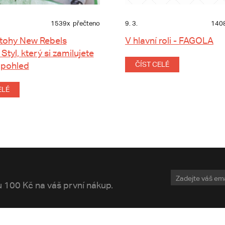
1539x
přečteno
9. 3.
140
tohy New Rebels
V hlavní roli - FAGOLA
 Styl, který si zamilujete
 pohled
ČÍST CELÉ
ELÉ
vu 100 Kč na váš první nákup.