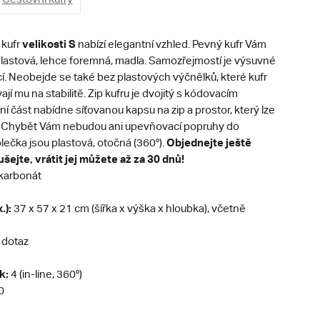
velikosti S
 kufr
nabízí elegantní vzhled. Pevný kufr Vám
lastová, lehce foremná, madla. Samozřejmostí je výsuvné
í. Neobejde se také bez plastových výčnělků, které kufr
jí mu na stabilitě. Zip kufru je dvojitý s kódovacím
í část nabídne síťovanou kapsu na zip a prostor, který lze
. Chybět Vám nebudou ani upevňovací popruhy do
Objednejte ještě
ečka jsou plastová, otočná (360°).
šejte, vrátit jej můžete až za 30 dnů!
karbonát
.):
37 x 57 x 21 cm (šířka x výška x hloubka), včetně
 dotaz
k:
4 (in-line, 360°)
0