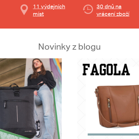
11 výdejních
30 dnů na
míst
vrácení zboží
Novinky z blogu