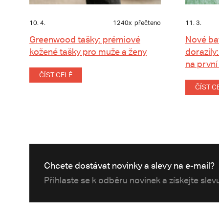
10. 4.
1240x
přečteno
11. 3.
Greenwood tašky: prémiové
Nové ba
kožené tašky pro muže a ženy
dorazily:
na první
ČÍST CELÉ
ČÍST C
Chcete dostávat novinky a slevy na e-mail?
Přihlaste se k odběru novinek a získejte sle