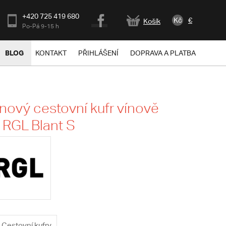
+420 725 419 680
Kč
€
Košík
Po-Pá 9-15 h
BLOG
KONTAKT
PŘIHLÁŠENÍ
DOPRAVA A PLATBA
nový cestovní kufr vínově
 RGL Blant S
Cestovní kufry