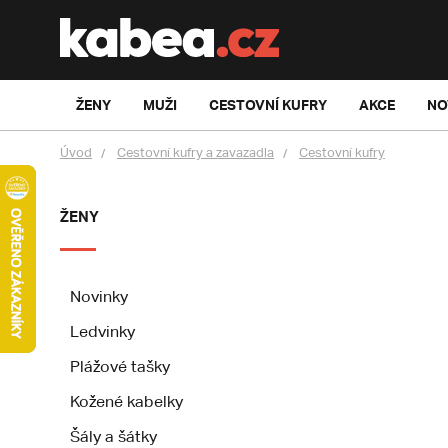
ŽENY
MUŽI
CESTOVNÍ KUFRY
AKCE
NO
Úvod
Cestovní kufry a zavazadla
Cestovní kufry
ŽENY
Novinky
Ledvinky
Plážové tašky
Kožené kabelky
Šály a šátky