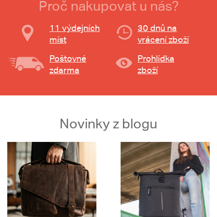
Proč nakupovat u nás?
11 výdejních
30 dnů na
míst
vrácení zboží
Poštovné
Prohlídka
zdarma
zboží
Novinky z blogu