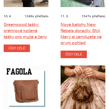
10. 4.
1246x
přečteno
11. 3.
1547x
přečteno
Greenwood tašky:
Nové batohy New
prémiové kožené
Rebels dorazily: Styl,
tašky pro muže a ženy
který si zamilujete na
první pohled
ČÍST CELÉ
ČÍST CELÉ