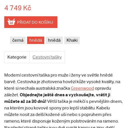
4 749 Kč
PŘIDAT DO KOŠÍKU
černá
hnědá
hnědá
Khaki
Kategorie
Cestovní tašky
Moderní cestovní taška pro muže i ženy ve světle hnědé
barvě. Cestovka je zhotovena hovězí kůže vysoké kvality, na
které si nechala australská značka
Greenwood
opravdu
Objednejte ještě dnes a vyzkoušejte, vrátit ji
záležet.
můžete až za 30 dnů!
Větší taška je měkčí s pevnějším dnem,
na kterém jsou kovové spony pro lepší stabilitu. Kabelu
můžete nosit za delší kožené uši nebo s popruhem přes
rameno, které disponuje koženým polstrováním na rameno.
Na přední straně tašky jsou dvě svislé kapsy se zipy, další