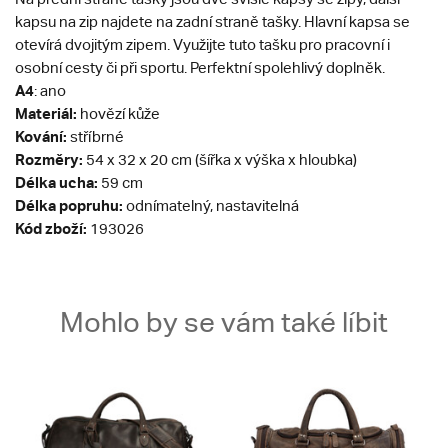
kapsu na zip najdete na zadní straně tašky. Hlavní kapsa se
otevírá dvojitým zipem. Využijte tuto tašku pro pracovní i
osobní cesty či při sportu. Perfektní spolehlivý doplněk.
A4
: ano
Materiál:
hovězí kůže
Kování:
stříbrné
Rozměry:
54 x 32 x 20 cm (šířka x výška x hloubka)
Délka ucha:
59 cm
Délka popruhu:
odnímatelný, nastavitelná
Kód zboží:
193026
Mohlo by se vám také líbit