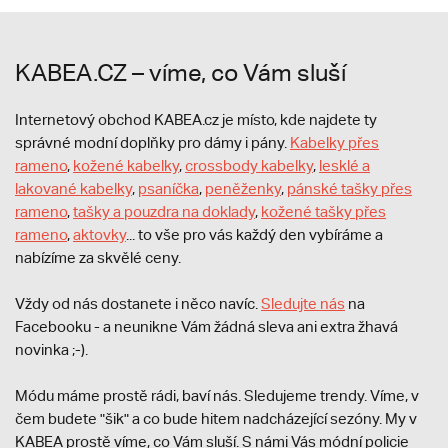
KABEA.CZ – víme, co Vám sluší
Internetový obchod KABEA.cz je místo, kde najdete ty
správné modní doplňky pro dámy i pány.
Kabelky přes
rameno
,
kožené kabelky
,
crossbody kabelky
,
lesklé a
lakované kabelky
,
psaníčka
,
peněženky
,
pánské tašky přes
rameno
,
tašky a pouzdra na doklady
,
kožené tašky přes
rameno
,
aktovky
... to vše pro vás každý den vybíráme a
nabízíme za skvělé ceny.
Vždy od nás dostanete i něco navíc.
S
ledujte nás
na
Facebooku - a neunikne Vám žádná sleva ani extra žhavá
novinka ;-).
Módu máme prostě rádi, baví nás. Sledujeme trendy. Víme, v
čem budete "šik" a co bude hitem nadcházející sezóny. My v
KABEA prostě víme, co Vám sluší. S námi Vás módní policie