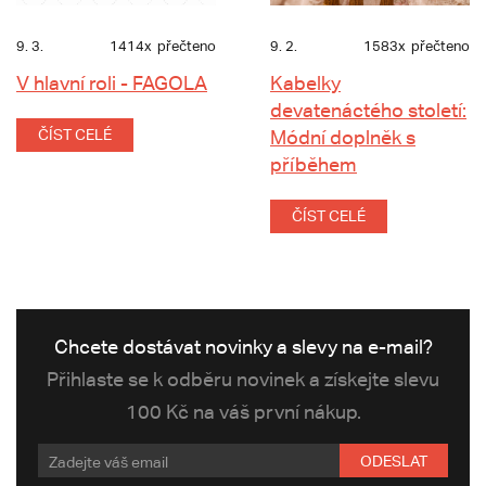
9. 3.
1414x
přečteno
9. 2.
1583x
přečteno
V hlavní roli - FAGOLA
Kabelky
devatenáctého století:
ČÍST CELÉ
Módní doplněk s
příběhem
ČÍST CELÉ
Chcete dostávat novinky a slevy na e-mail?
Přihlaste se k odběru novinek a získejte slevu
100 Kč na váš první nákup.
ODESLAT