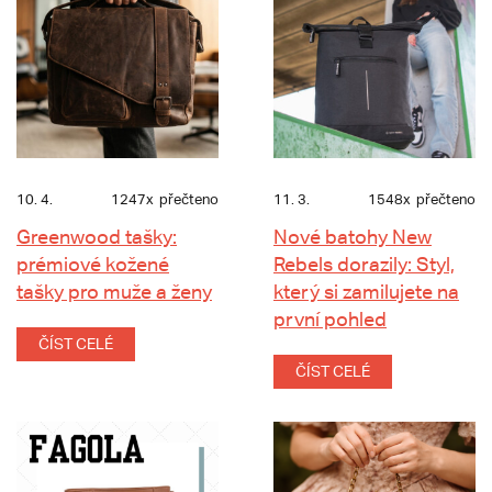
10. 4.
1247x
přečteno
11. 3.
1548x
přečteno
Greenwood tašky:
Nové batohy New
prémiové kožené
Rebels dorazily: Styl,
tašky pro muže a ženy
který si zamilujete na
první pohled
ČÍST CELÉ
ČÍST CELÉ