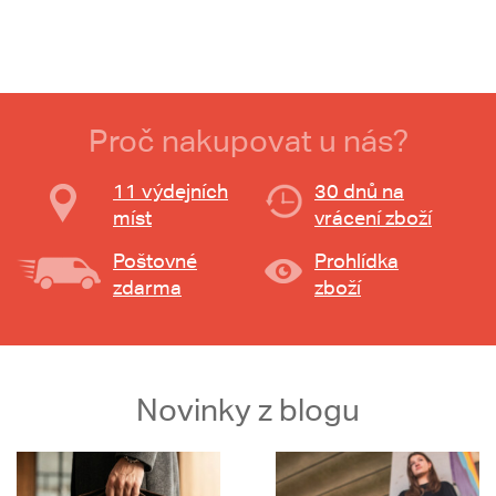
Proč nakupovat u nás?
11 výdejních
30 dnů na
míst
vrácení zboží
Poštovné
Prohlídka
zdarma
zboží
Novinky z blogu