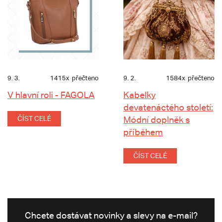
9. 3.
1415x
přečteno
9. 2.
1584x
přečteno
V hlavní roli - FAGOLA
Kabelky
devatenáctého století:
ČÍST CELÉ
Módní doplněk s
příběhem
ČÍST CELÉ
Chcete dostávat novinky a slevy na e-mail?