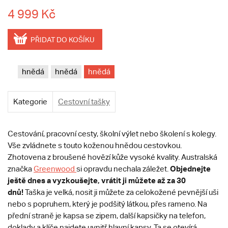
4 999 Kč
PŘIDAT DO KOŠÍKU
hnědá
hnědá
hnědá
Kategorie
Cestovní tašky
Cestování, pracovní cesty, školní výlet nebo školení s kolegy.
Vše zvládnete s touto koženou hnědou cestovkou.
Zhotovena z broušené hovězí kůže vysoké kvality. Australská
Objednejte
značka
Greenwood
si opravdu nechala záležet.
ještě dnes a vyzkoušejte, vrátit ji můžete až za 30
dnů!
Taška je velká, nosit ji můžete za celokožené pevnější uši
nebo s popruhem, který je podšitý látkou, přes rameno. Na
přední straně je kapsa se zipem, další kapsičky na telefon,
doklady a klíče najdete uvnitř hlavní kapsy. Ta se otevírá