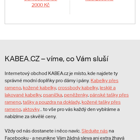
2000 Kč
KABEA.CZ – víme, co Vám sluší
Internetový obchod KABEA.cz je místo, kde najdete ty
správné modní doplňky pro dámy i pány.
Kabelky přes
rameno
,
kožené kabelky
,
crossbody kabelky
,
lesklé a
lakované kabelky
,
psaníčka
,
peněženky
,
pánské tašky přes
rameno
,
tašky a pouzdra na doklady
,
kožené tašky přes
rameno
,
aktovky
... to vše pro vás každý den vybíráme a
nabízíme za skvělé ceny.
Vždy od nás dostanete i něco navíc.
S
ledujte nás
na
Facebooku - a neunikne Vám žádná sleva ani extra žhavá