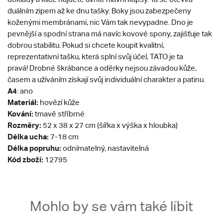
duálním zipem až ke dnu tašky. Boky jsou zabezpečeny
koženými membránami, nic Vám tak nevypadne. Dno je
pevnější a spodní strana má navíc kovové spony, zajišťuje tak
dobrou stabilitu. Pokud si chcete koupit kvalitní,
reprezentativní tašku, která splní svůj účel, TATO je ta
pravá! Drobné škrábance a oděrky nejsou závadou kůže,
časem a užíváním získají svůj individuální charakter a patinu.
A4
: ano
Materiál:
hovězí kůže
Kování:
tmavě stříbrné
Rozměry:
52 x 38 x 27 cm (šířka x výška x hloubka)
Délka ucha:
7-18 cm
Délka popruhu:
odnímatelný, nastavitelná
Kód zboží:
12795
Mohlo by se vám také líbit