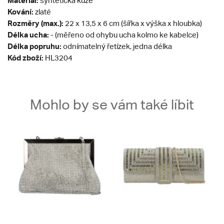
Materiál:
syntetická kůže
Kování:
zlaté
Rozměry (max.):
22 x 13,5 x 6 cm (šířka x výška x hloubka)
Délka ucha:
- (měřeno od ohybu ucha kolmo ke kabelce)
Délka popruhu:
odnímatelný řetízek, jedna délka
Kód zboží:
HL3204
Mohlo by se vám také líbit