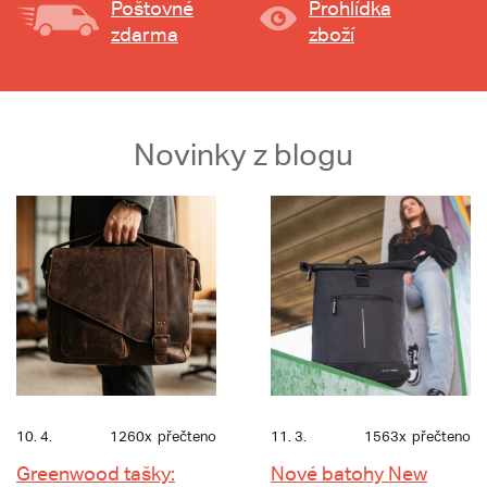
Poštovné
Prohlídka
zdarma
zboží
Novinky z blogu
10. 4.
1260x
přečteno
11. 3.
1563x
přečteno
Greenwood tašky:
Nové batohy New