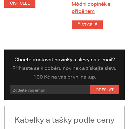
ČÍST CELÉ
Módní doplněk s
příběhem
ČÍST CELÉ
Chcete dostávat novinky a slevy na e-mail?
Přihlaste se k odběru novinek a získejte slevu
100 Kč na váš první nákup.
ODESLAT
Kabelky a tašky podle ceny