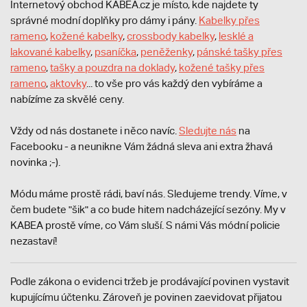
Internetový obchod KABEA.cz je místo, kde najdete ty
správné modní doplňky pro dámy i pány.
Kabelky přes
rameno
,
kožené kabelky
,
crossbody kabelky
,
lesklé a
lakované kabelky
,
psaníčka
,
peněženky
,
pánské tašky přes
rameno
,
tašky a pouzdra na doklady
,
kožené tašky přes
rameno
,
aktovky
... to vše pro vás každý den vybíráme a
nabízíme za skvělé ceny.
Vždy od nás dostanete i něco navíc.
S
ledujte nás
na
Facebooku - a neunikne Vám žádná sleva ani extra žhavá
novinka ;-).
Módu máme prostě rádi, baví nás. Sledujeme trendy. Víme, v
čem budete "šik" a co bude hitem nadcházející sezóny. My v
KABEA prostě víme, co Vám sluší. S námi Vás módní policie
nezastaví!
Podle zákona o evidenci tržeb je prodávající povinen vystavit
kupujícímu účtenku. Zároveň je povinen zaevidovat přijatou