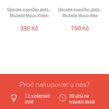
Dámské psaníčko zlaté -
Dámské psaníčko zlaté -
Michelle Moon Vivien
Michelle Moon Aika
390 Kč
790 Kč
Proč nakupovat u nás?
11 výdejních
30 dnů na
míst
vrácení zboží