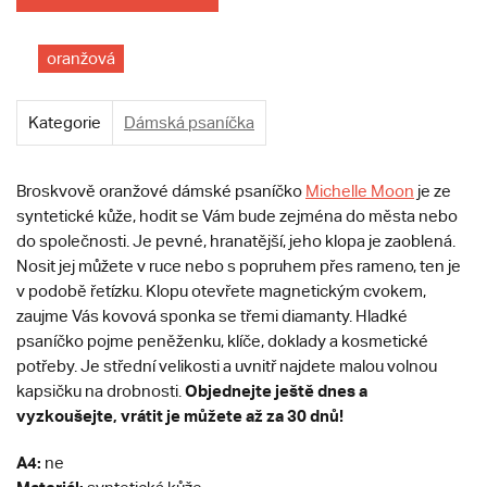
oranžová
Kategorie
Dámská psaníčka
Broskvově oranžové dámské psaníčko
Michelle Moon
je ze
syntetické kůže, hodit se Vám bude zejména do města nebo
do společnosti. Je pevné, hranatější, jeho klopa je zaoblená.
Nosit jej můžete v ruce nebo s popruhem přes rameno, ten je
v podobě řetízku. Klopu otevřete magnetickým cvokem,
zaujme Vás kovová sponka se třemi diamanty. Hladké
psaníčko pojme peněženku, klíče, doklady a kosmetické
potřeby. Je střední velikosti a uvnitř najdete malou volnou
Objednejte ještě dnes a
kapsičku na drobnosti.
vyzkoušejte, vrátit je můžete až za 30 dnů!
A4:
ne