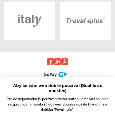
Aby se vám web dobře používal (Souhlas s
cookies)
© 2013 - 2026 kabea.cz
Pro co nejpohodlnější používání webu potřebujeme váš
souhlas
Obchodní podmínky
se zpracováním souborů cookies. Souhlas udělíte kliknutím na
tlačítko "Povolit vše".
Ochrana osobních údajů