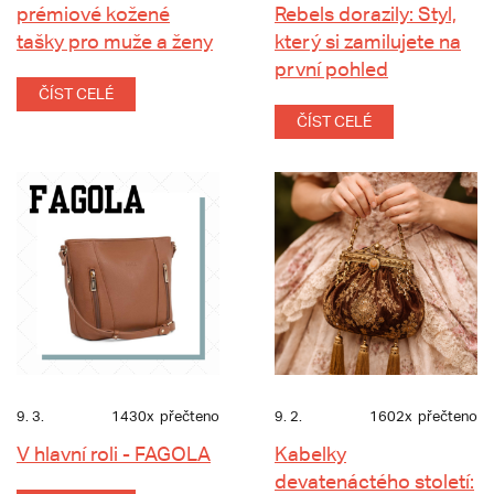
prémiové kožené
Rebels dorazily: Styl,
tašky pro muže a ženy
který si zamilujete na
první pohled
ČÍST CELÉ
ČÍST CELÉ
9. 3.
1430x
přečteno
9. 2.
1602x
přečteno
V hlavní roli - FAGOLA
Kabelky
devatenáctého století: