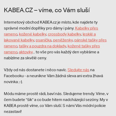
KABEA.CZ – víme, co Vám sluší
Internetový obchod KABEA.cz je místo, kde najdete ty
správné modní doplňky pro dámy i pány.
Kabelky přes
rameno
,
kožené kabelky
,
crossbody kabelky
,
lesklé a
lakované kabelky
,
psaníčka
,
peněženky
,
pánské tašky přes
rameno
,
tašky a pouzdra na doklady
,
kožené tašky přes
rameno
,
aktovky
... to vše pro vás každý den vybíráme a
nabízíme za skvělé ceny.
Vždy od nás dostanete i něco navíc.
S
ledujte nás
na
Facebooku - a neunikne Vám žádná sleva ani extra žhavá
novinka ;-).
Módu máme prostě rádi, baví nás. Sledujeme trendy. Víme, v
čem budete "šik" a co bude hitem nadcházející sezóny. My v
KABEA prostě víme, co Vám sluší. S námi Vás módní policie
nezastaví!