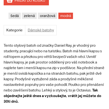
PŘIDAT DO KOŠÍKU
šedá
zelená
oranžová
modrá
Kategorie
Dámské batohy
Tento stylový batoh od značky Daniel Ray, je vhodný pro
studenty, pracující nebo na turistiku. Batoh má hlavní kapsu s
roll topem a přezkou pro větší bezpečí vašich věcí. Uvnitř
hlavní kapsy, je pak prostor oddělený pro váš notebook a
najdete tam i menší kapsu na zip v podšívce. Na přední straně
je menší svislá kapsička a na stranách batohu, pak ještě dvě
kapsy. Prodyšné vyztužené záda a prodyšné měkčené
nastavitelné popruhy pro vaše pohodlí. Poutko pro přenášení
Tak
nebo zavěšení batohu. Lehký a stylový, to je Octavius.
objednejte ještě dnes a vyzkoušejte, vrátit jej můžete do
30ti dnů.