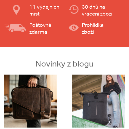
11 výdejních
30 dnů na
míst
vrácení zboží
Poštovné
Prohlídka
zdarma
zboží
Novinky z blogu