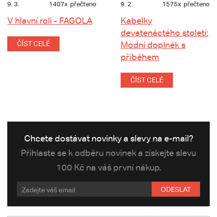
9. 3.
1407x
přečteno
9. 2.
1575x
přečteno
V hlavní roli - FAGOLA
Kabelky
devatenáctého století:
ČÍST CELÉ
Módní doplněk s
příběhem
ČÍST CELÉ
Chcete dostávat novinky a slevy na e-mail?
Přihlaste se k odběru novinek a získejte slevu
100 Kč na váš první nákup.
ODESLAT