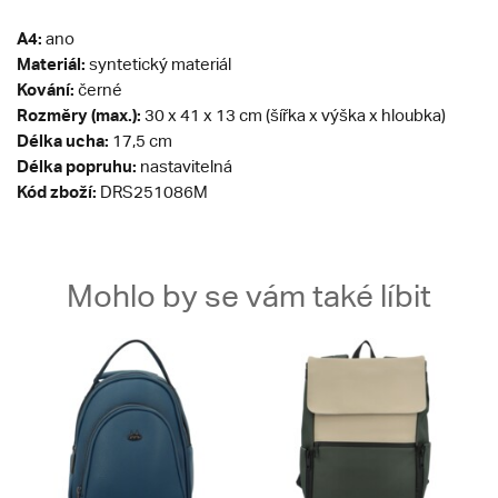
A4:
ano
Materiál:
syntetický materiál
Kování:
černé
Rozměry (max.):
30 x 41 x 13 cm (šířka x výška x hloubka)
Délka ucha:
17,5 cm
Délka popruhu:
nastavitelná
Kód zboží:
DRS251086M
Mohlo by se vám také líbit