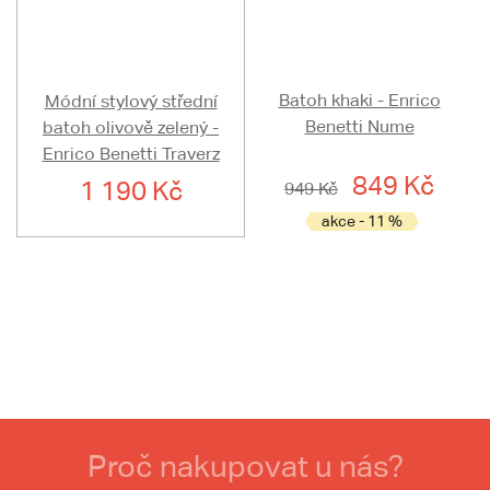
Batoh khaki - Enrico
Módní stylový střední
Benetti Nume
batoh olivově zelený -
Enrico Benetti Traverz
849 Kč
1 190 Kč
949 Kč
akce - 11 %
Proč nakupovat u nás?