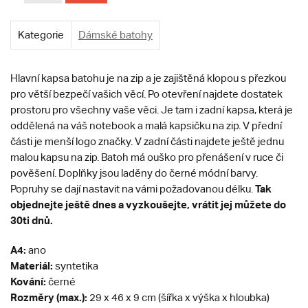
Kategorie
Dámské batohy
Hlavní kapsa batohu je na zip a je zajištěná klopou s přezkou
pro větší bezpečí vašich věcí. Po otevření najdete dostatek
prostoru pro všechny vaše věci. Je tam i zadní kapsa, která je
oddělená na váš notebook a malá kapsičku na zip. V přední
části je menší logo značky. V zadní části najdete ještě jednu
malou kapsu na zip. Batoh má ouško pro přenášení v ruce či
pověšení. Doplňky jsou laděny do černé módní barvy.
Tak
Popruhy se dají nastavit na vámi požadovanou délku.
objednejte ještě dnes a vyzkoušejte, vrátit jej můžete do
30ti dnů.
A4:
ano
Materiál:
syntetika
Kování:
černé
Rozměry (max.):
29 x 46 x 9 cm (šířka x výška x hloubka)