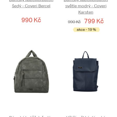
šedý - Coveri Bercel
světle modrý - Coveri
Karsten
990 Kč
799 Kč
990 Kč
akce - 19 %