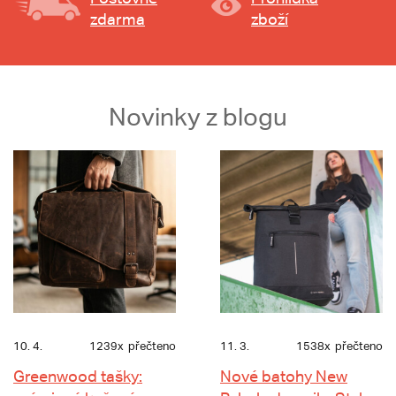
zdarma
zboží
Novinky z blogu
10. 4.
1239x
přečteno
11. 3.
1538x
přečteno
Greenwood tašky:
Nové batohy New