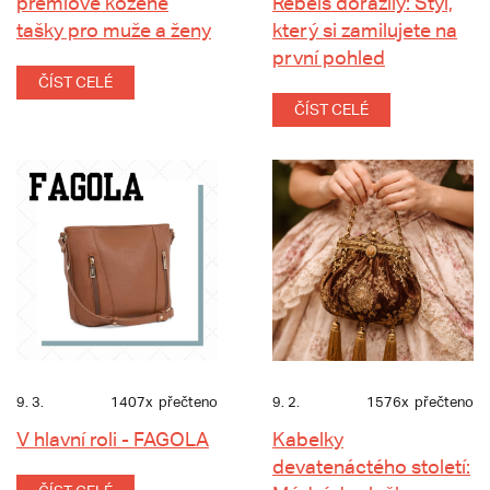
prémiové kožené
Rebels dorazily: Styl,
tašky pro muže a ženy
který si zamilujete na
první pohled
ČÍST CELÉ
ČÍST CELÉ
9. 3.
1407x
přečteno
9. 2.
1576x
přečteno
V hlavní roli - FAGOLA
Kabelky
devatenáctého století: