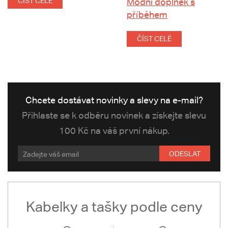
ČÍST CELÉ
Módní doplněk s
příběhem
ČÍST CELÉ
Chcete dostávat novinky a slevy na e-mail?
Přihlaste se k odběru novinek a získejte slevu
100 Kč na váš první nákup.
ODESLAT
Kabelky a tašky podle ceny