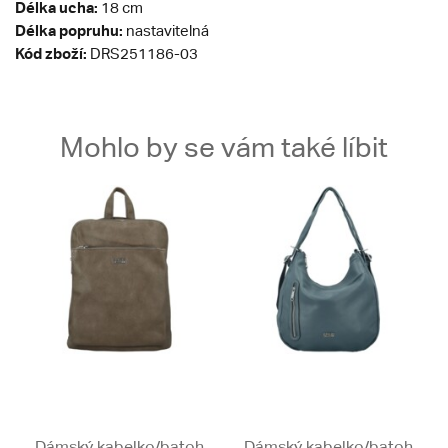
Délka ucha:
18 cm
Délka popruhu:
nastavitelná
Kód zboží:
DRS251186-03
Mohlo by se vám také líbit
Dámský kabelko/batoh
Dámský kabelko/batoh