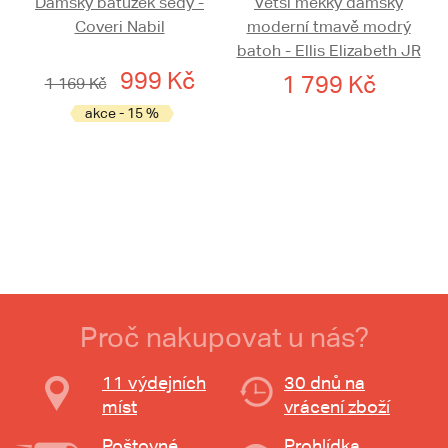
Dámský batůžek šedý -
Větší měkký dámský
Coveri Nabil
moderní tmavě modrý
batoh - Ellis Elizabeth JR
999 Kč
1 799 Kč
1 169 Kč
akce - 15 %
Proč nakupovat u nás?
11 výdejních
30 dnů na
míst
vrácení zboží
Poštovné
Prohlídka