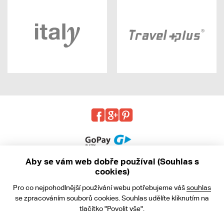
Aby se vám web dobře používal (Souhlas s
cookies)
© 2013 - 2026 kabea.cz
Pro co nejpohodlnější používání webu potřebujeme váš
souhlas
Obchodní podmínky
se zpracováním souborů cookies. Souhlas udělíte kliknutím na
tlačítko "Povolit vše".
Ochrana osobních údajů
Cookies