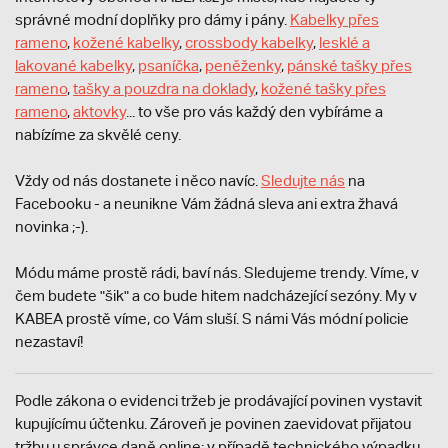
správné modní doplňky pro dámy i pány.
Kabelky přes
rameno
,
kožené kabelky
,
crossbody kabelky
,
lesklé a
lakované kabelky
,
psaníčka
,
peněženky
,
pánské tašky přes
rameno
,
tašky a pouzdra na doklady
,
kožené tašky přes
rameno
,
aktovky
... to vše pro vás každý den vybíráme a
nabízíme za skvělé ceny.
Vždy od nás dostanete i něco navíc.
S
ledujte nás
na
Facebooku - a neunikne Vám žádná sleva ani extra žhavá
novinka ;-).
Módu máme prostě rádi, baví nás. Sledujeme trendy. Víme, v
čem budete "šik" a co bude hitem nadcházející sezóny. My v
KABEA prostě víme, co Vám sluší. S námi Vás módní policie
nezastaví!
Podle zákona o evidenci tržeb je prodávající povinen vystavit
kupujícímu účtenku. Zároveň je povinen zaevidovat přijatou
tržbu u správce daně online; v případě technického výpadku