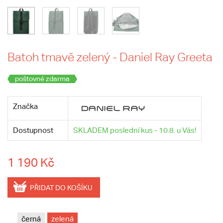
Batoh tmavě zelený - Daniel Ray Greeta
poštovné zdarma
Značka
Dostupnost
SKLADEM poslední kus - 10.8. u Vás!
1 190 Kč
PŘIDAT DO KOŠÍKU
černá
zelená