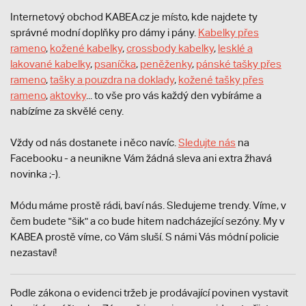
Internetový obchod KABEA.cz je místo, kde najdete ty
správné modní doplňky pro dámy i pány.
Kabelky přes
rameno
,
kožené kabelky
,
crossbody kabelky
,
lesklé a
lakované kabelky
,
psaníčka
,
peněženky
,
pánské tašky přes
rameno
,
tašky a pouzdra na doklady
,
kožené tašky přes
rameno
,
aktovky
... to vše pro vás každý den vybíráme a
nabízíme za skvělé ceny.
Vždy od nás dostanete i něco navíc.
S
ledujte nás
na
Facebooku - a neunikne Vám žádná sleva ani extra žhavá
novinka ;-).
Módu máme prostě rádi, baví nás. Sledujeme trendy. Víme, v
čem budete "šik" a co bude hitem nadcházející sezóny. My v
KABEA prostě víme, co Vám sluší. S námi Vás módní policie
nezastaví!
Podle zákona o evidenci tržeb je prodávající povinen vystavit