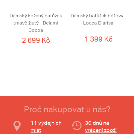
Dámský kožený batůžek
Dámský batůžek béžový -
tmavě žlutý - Delami
Locca Diarisa
Cocoa
1 399 Kč
2 699 Kč
Proč nakupovat u nás?
11 výdejních
30 dnů na
míst
vrácení zboží