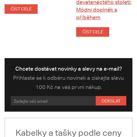
devatenáctého století:
ČÍST CELÉ
Módní doplněk s
příběhem
ČÍST CELÉ
Chcete dostávat novinky a slevy na e-mail?
Přihlaste se k odběru novinek a získejte slevu
100 Kč na váš první nákup.
ODESLAT
Kabelky a tašky podle ceny