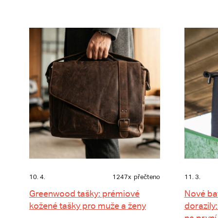
10. 4.
1247x
přečteno
11. 3.
Greenwood tašky: prémiové
Nové ba
kožené tašky pro muže a ženy
dorazily:
na první