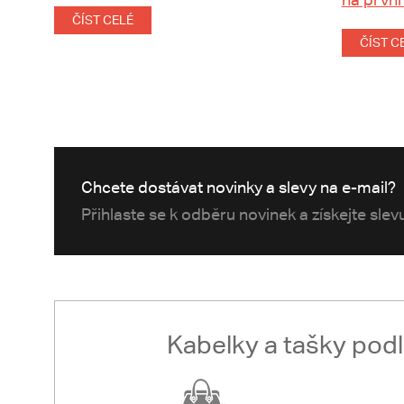
ČÍST CELÉ
ČÍST C
Chcete dostávat novinky a slevy na e-mail?
Přihlaste se k odběru novinek a získejte sle
Kabelky a tašky pod