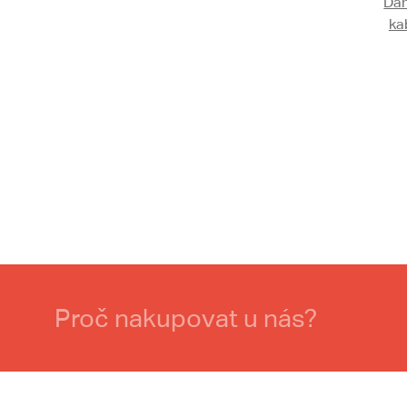
Dám
ka
Proč nakupovat u nás?