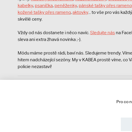
kabelky
,
psaníčka
,
peněženky
,
pánské tašky přes rameno
kožené tašky přes rameno
,
aktovky
... to vše pro vás kaž
skvělé ceny.
Vždy od nás dostanete i něco navíc.
S
ledujte nás
na Face
sleva ani extra žhavá novinka ;-).
Módu máme prostě rádi, baví nás. Sledujeme trendy. Víme
hitem nadcházející sezóny. My v KABEA prostě víme, co V
policie nezastaví!
Podle zákona o evidenci tržeb je prodávající povinen vyst
Zároveň je povinen zaevidovat přijatou tržbu u správce da
technického výpadku pak nejpozději do 48 hodin.
Pro co 
© 2013 - 2026 kabea.cz
Obchodní podmínky
Ochrana osobních údajů
Cookies