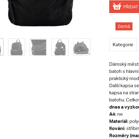
PŘIDAT
černá
Kategorie
Dámský měst
batoh s hlavn
praktický mod
Další kapsa s
kapsa na stra
batohu. Celko
dnes a vyzkou
A4:
ne
Materiál:
poly
Kování:
stříbr
Rozměry (max