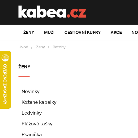
ŽENY
MUŽI
CESTOVNÍ KUFRY
AKCE
NO
Úvod
Ženy
Batohy
ŽENY
Novinky
Kožené kabelky
Ledvinky
Plážové tašky
Psaníčka