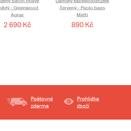
ožený batoh tmavě
Dámský kabelko/batůžek
nědý - Greenwood
červený - Paolo bags
Agnar
Matti
2 690 Kč
890 Kč
Poštovné
Prohlídka
zdarma
zboží