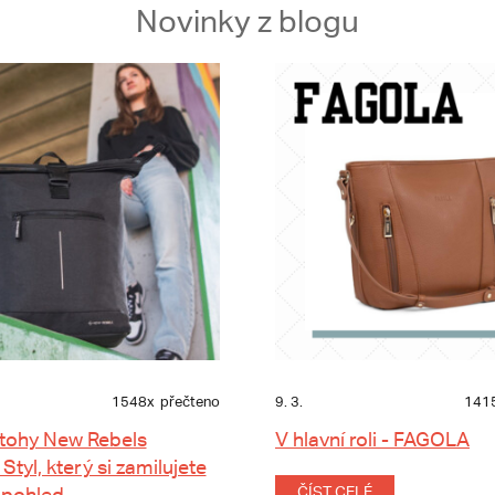
Novinky z blogu
1548x
přečteno
9. 3.
141
tohy New Rebels
V hlavní roli - FAGOLA
 Styl, který si zamilujete
 pohled
ČÍST CELÉ