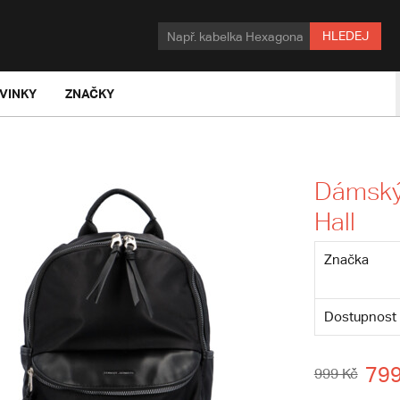
HLEDEJ
VINKY
ZNAČKY
Dámský 
Hall
Značka
Dostupnost
799
999 Kč