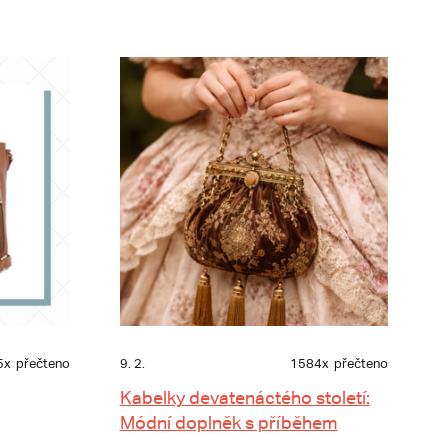
5x
přečteno
9. 2.
1584x
přečteno
Kabelky devatenáctého století:
Módní doplněk s příběhem