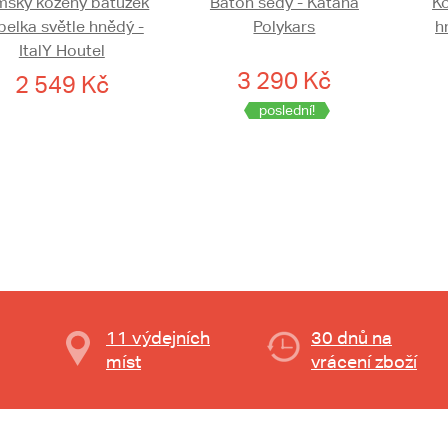
ský kožený batůžek
Batoh šedý - Katana
K
belka světle hnědý -
Polykars
h
ItalY Houtel
3 290 Kč
2 549 Kč
poslední!
11 výdejních
30 dnů na
míst
vrácení zboží