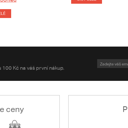
ELÉ
vu 100 Kč na váš první nákup.
le ceny
P