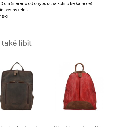
0 cm (měřeno od ohybu ucha kolmo ke kabelce)
ů:
nastavitelná
46-3
aké líbit