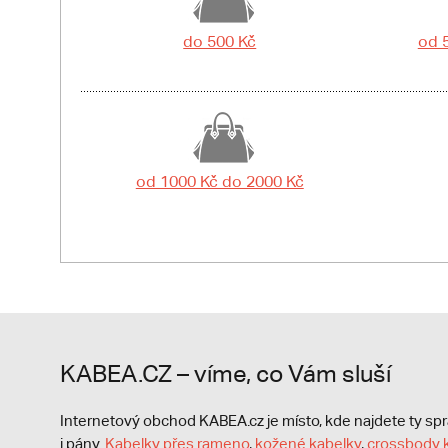
do 500 Kč
od 
od 1000 Kč do 2000 Kč
KABEA.CZ – víme, co Vám sluší
Internetový obchod KABEA.cz je místo, kde najdete ty s
i pány.
Kabelky přes rameno
,
kožené kabelky
,
crossbody 