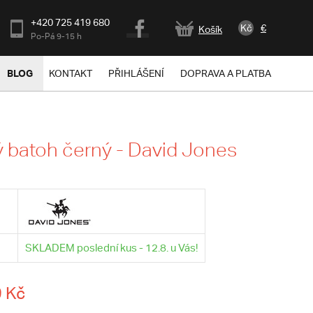
+420 725 419 680
Kč
€
Košík
Po-Pá 9-15 h
BLOG
KONTAKT
PŘIHLÁŠENÍ
DOPRAVA A PLATBA
batoh černý - David Jones
SKLADEM poslední kus - 12.8. u Vás!
 Kč