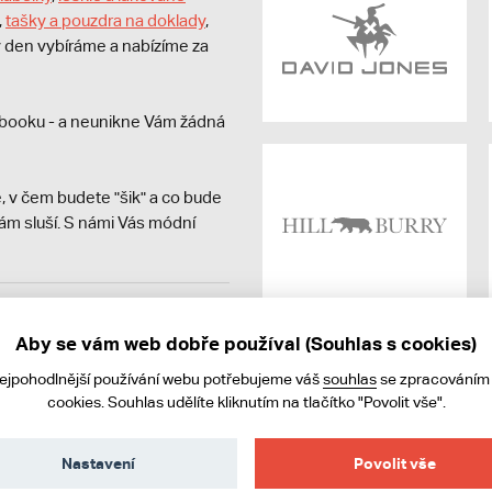
,
tašky a pouzdra na doklady
,
dý den vybíráme a nabízíme za
booku - a neunikne Vám žádná
, v čem budete "šik" a co bude
ám sluší. S námi Vás módní
avit kupujícímu účtenku.
ně online; v případě
Aby se vám web dobře používal (Souhlas s cookies)
nejpohodlnější používání webu potřebujeme váš
souhlas
se zpracováním
cookies. Souhlas udělíte kliknutím na tlačítko "Povolit vše".
Nastavení
Povolit vše