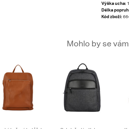
Výška ucha:
1
Délka popruh
Kód zboží:
66
Mohlo by se vám t