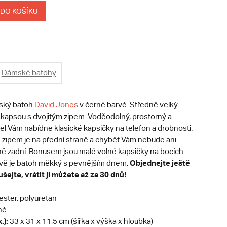
 DO KOŠÍKU
Dámské batohy
ský batoh
David Jones
v černé barvě. Středně velký
í kapsou s dvojitým zipem. Voděodolný, prostorný a
el Vám nabídne klasické kapsičky na telefon a drobnosti.
e zipem je na přední straně a chybět Vám nebude ani
ně zadní. Bonusem jsou malé volné kapsičky na bocích
Objednejte ještě
vě je batoh měkký s pevnějším dnem.
šejte, vrátit ji můžete až za 30 dnů!
ester, polyuretan
né
.):
33 x 31 x 11,5 cm (šířka x výška x hloubka)