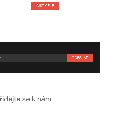
ČÍST CELÉ
ODESLAT
řidejte se k nám