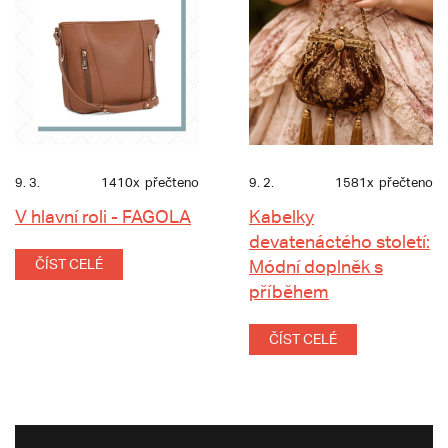
9. 3.
1410x
přečteno
9. 2.
1581x
přečteno
V hlavní roli - FAGOLA
Kabelky
devatenáctého století:
ČÍST CELÉ
Módní doplněk s
příběhem
ČÍST CELÉ