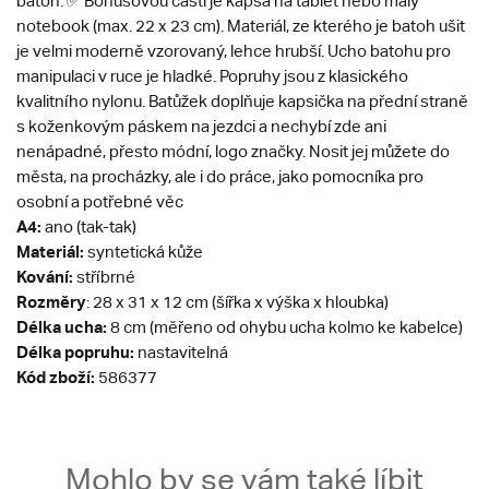
batoh. ✅ Bonusovou částí je kapsa na tablet nebo malý
notebook (max. 22 x 23 cm). Materiál, ze kterého je batoh ušit
je velmi moderně vzorovaný, lehce hrubší. Ucho batohu pro
manipulaci v ruce je hladké. Popruhy jsou z klasického
kvalitního nylonu. Batůžek doplňuje kapsička na přední straně
s koženkovým páskem na jezdci a nechybí zde ani
nenápadné, přesto módní, logo značky. Nosit jej můžete do
města, na procházky, ale i do práce, jako pomocníka pro
osobní a potřebné věc
A4:
ano (tak-tak)
Materiál:
syntetická kůže
Kování:
stříbrné
Rozměry
: 28 x 31 x 12 cm (šířka x výška x hloubka)
Délka ucha:
8 cm (měřeno od ohybu ucha kolmo ke kabelce)
Délka popruhu:
nastavitelná
Kód zboží:
586377
Mohlo by se vám také líbit