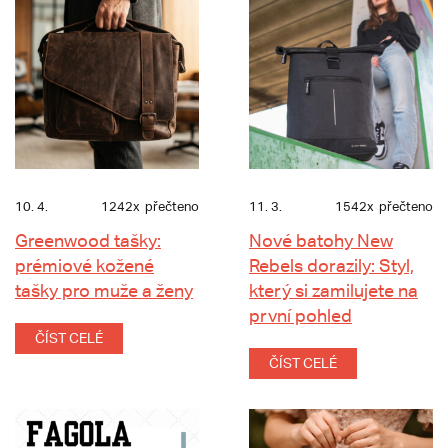
10. 4.
1242x
přečteno
11. 3.
1542x
přečteno
Greenwood tašky:
Nové batohy New
prémiové kožené
Rebels dorazily: Styl,
tašky pro muže a ženy
který si zamilujete na
první pohled
ČÍST CELÉ
ČÍST CELÉ