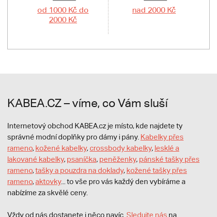
od 1000 Kč do
nad 2000 Kč
2000 Kč
KABEA.CZ – víme, co Vám sluší
Internetový obchod KABEA.cz je místo, kde najdete ty
správné modní doplňky pro dámy i pány.
Kabelky přes
rameno
,
kožené kabelky
,
crossbody kabelky
,
lesklé a
lakované kabelky
,
psaníčka
,
peněženky
,
pánské tašky přes
rameno
,
tašky a pouzdra na doklady
,
kožené tašky přes
rameno
,
aktovky
... to vše pro vás každý den vybíráme a
nabízíme za skvělé ceny.
Vždy od nás dostanete i něco navíc.
S
ledujte nás
na