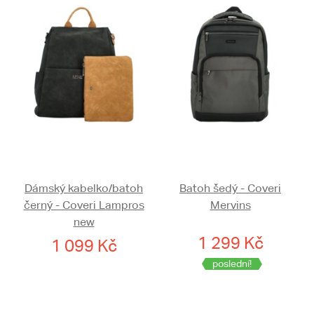
Dámský kabelko/batoh
Batoh šedý - Coveri
černý - Coveri Lampros
Mervins
new
1 299 Kč
1 099 Kč
poslední!