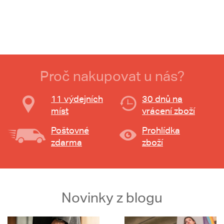
Proč nakupovat u nás?
11 výdejních
30 dnů na
míst
vrácení zboží
Poštovné
Prohlídka
zdarma
zboží
Novinky z blogu