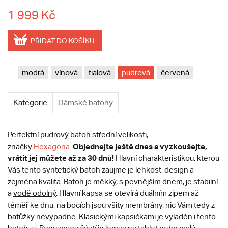
1 999 Kč
PŘIDAT DO KOŠÍKU
modrá
vínová
fialová
pudrová
červená
Kategorie
Dámské batohy
Perfektní pudrový batoh střední velikosti,
Objednejte ještě dnes a vyzkoušejte,
značky
Hexagona
.
vrátit jej můžete až za 30 dnů!
Hlavní charakteristikou, kterou
Vás tento syntetický batoh zaujme je lehkost, design a
zejména kvalita. Batoh je měkký, s pevnějším dnem, je stabilní
a
vodě odolný
. Hlavní kapsa se otevírá duálním zipem až
téměř ke dnu, na bocích jsou všity membrány, nic Vám tedy z
batůžky nevypadne. Klasickými kapsičkami je vyladěn i tento