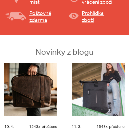
míst
vrácení zboží
Poštovné
Prohlídka
zdarma
zboží
Novinky z blogu
10. 4.
1243x
přečteno
11. 3.
1543x
přečteno