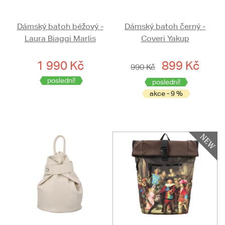
Dámský batoh béžový -
Dámský batoh černý -
Laura Biaggi Marlis
Coveri Yakup
1 990 Kč
899 Kč
990 Kč
poslední!
poslední!
akce - 9 %