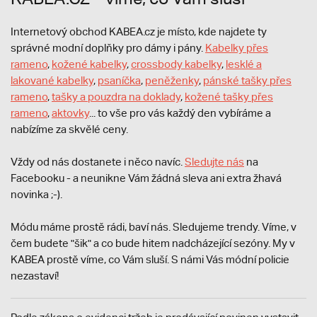
Internetový obchod KABEA.cz je místo, kde najdete ty
správné modní doplňky pro dámy i pány.
Kabelky přes
rameno
,
kožené kabelky
,
crossbody kabelky
,
lesklé a
lakované kabelky
,
psaníčka
,
peněženky
,
pánské tašky přes
rameno
,
tašky a pouzdra na doklady
,
kožené tašky přes
rameno
,
aktovky
... to vše pro vás každý den vybíráme a
nabízíme za skvělé ceny.
Vždy od nás dostanete i něco navíc.
S
ledujte nás
na
Facebooku - a neunikne Vám žádná sleva ani extra žhavá
novinka ;-).
Módu máme prostě rádi, baví nás. Sledujeme trendy. Víme, v
čem budete "šik" a co bude hitem nadcházející sezóny. My v
KABEA prostě víme, co Vám sluší. S námi Vás módní policie
nezastaví!