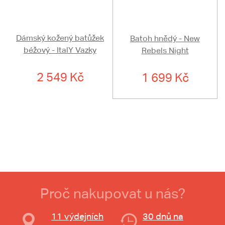
Dámský kožený batůžek
Batoh hnědý - New
béžový - ItalY Vazky
Rebels Night
2 549 Kč
1 699 Kč
Proč nakupovat u nás?
11 výdejních
30 dnů na