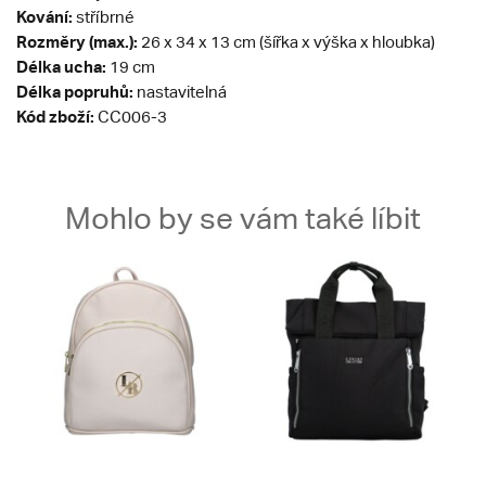
Kování:
stříbrné
Rozměry (max.):
26 x 34 x 13 cm (šířka x výška x hloubka)
Délka ucha:
19 cm
Délka popruhů:
nastavitelná
Kód zboží:
CC006-3
Mohlo by se vám také líbit