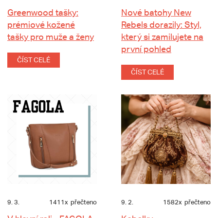
Greenwood tašky:
Nové batohy New
prémiové kožené
Rebels dorazily: Styl,
tašky pro muže a ženy
který si zamilujete na
první pohled
ČÍST CELÉ
ČÍST CELÉ
9. 3.
1411x
přečteno
9. 2.
1582x
přečteno