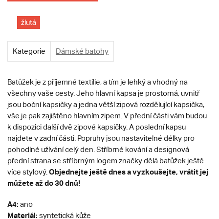
žlutá
Kategorie
Dámské batohy
Batůžek je z příjemné textilie, a tím je lehký a vhodný na
všechny vaše cesty. Jeho hlavní kapsa je prostorná, uvnitř
jsou boční kapsičky a jedna větší zipová rozdělující kapsička,
vše je pak zajištěno hlavním zipem. V přední části vám budou
k dispozici další dvě zipové kapsičky. A poslední kapsu
najdete v zadní části. Popruhy jsou nastavitelné délky pro
pohodlné užívání celý den. Stříbrné kování a designová
přední strana se stříbrným logem značky dělá batůžek ještě
Objednejte ještě dnes a vyzkoušejte, vrátit jej
více stylový.
můžete až do 30 dnů!
A4:
ano
Materiál:
syntetická kůže