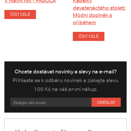
V hlavní roli - FAGOLA
Kabelky
devatenáctého století:
ČÍST CELÉ
Módní doplněk s
příběhem
ČÍST CELÉ
Chcete dostávat novinky a slevy na e-mail?
Přihlaste se k odběru novinek a získejte slevu
100 Kč na váš první nákup.
ODESLAT