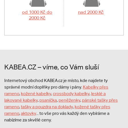
od 1000 Kč do
nad 2000 Kč
2000 Kč
KABEA.CZ – víme, co Vám sluší
Internetový obchod KABEA.cz je místo, kde najdete ty
správné modní doplňky pro dámy i pány.
Kabelky přes
rameno
,
kožené kabelky
,
crossbody kabelky
,
lesklé a
lakované kabelky
,
psaníčka
,
peněženky
,
pánské tašky přes
rameno
,
tašky a pouzdra na doklady
,
kožené tašky přes
rameno
,
aktovky
... to vše pro vás každý den vybíráme a
nabízíme za skvělé ceny.