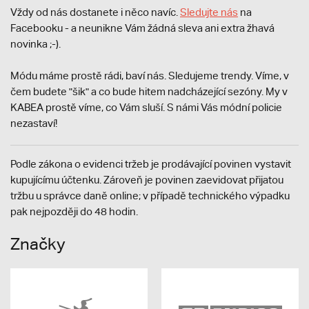
Vždy od nás dostanete i něco navíc.
S
ledujte nás
na
Facebooku - a neunikne Vám žádná sleva ani extra žhavá
novinka ;-).
Módu máme prostě rádi, baví nás. Sledujeme trendy. Víme, v
čem budete "šik" a co bude hitem nadcházející sezóny. My v
KABEA prostě víme, co Vám sluší. S námi Vás módní policie
nezastaví!
Podle zákona o evidenci tržeb je prodávající povinen vystavit
kupujícímu účtenku. Zároveň je povinen zaevidovat přijatou
tržbu u správce daně online; v případě technického výpadku
pak nejpozději do 48 hodin.
Značky