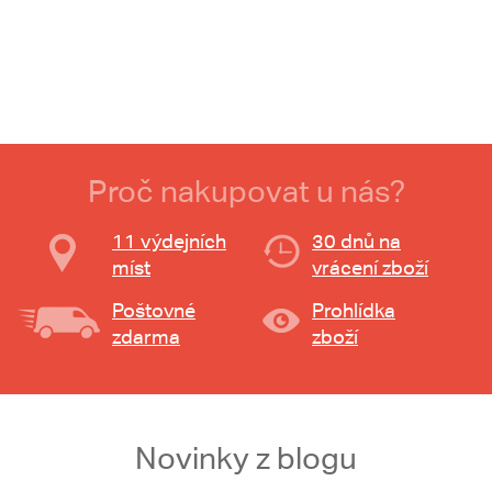
Proč nakupovat u nás?
11 výdejních
30 dnů na
míst
vrácení zboží
Poštovné
Prohlídka
zdarma
zboží
Novinky z blogu