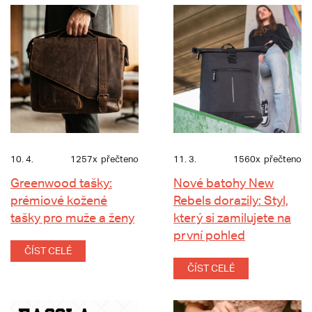
10. 4.
1257x
přečteno
11. 3.
1560x
přečteno
Greenwood tašky:
Nové batohy New
prémiové kožené
Rebels dorazily: Styl,
tašky pro muže a ženy
který si zamilujete na
první pohled
ČÍST CELÉ
ČÍST CELÉ