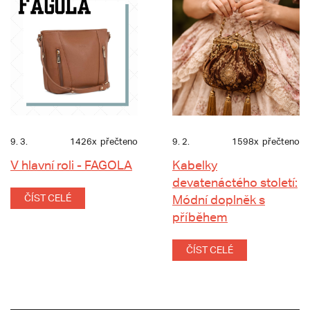
9. 3.
1426x
přečteno
9. 2.
1598x
přečteno
V hlavní roli - FAGOLA
Kabelky
devatenáctého století:
ČÍST CELÉ
Módní doplněk s
příběhem
ČÍST CELÉ