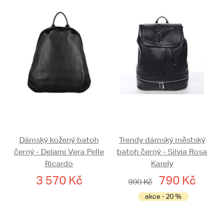
Dámský kožený batoh
Trendy dámský městský
černý - Delami Vera Pelle
batoh černý - Silvia Rosa
Ricardo
Karely
3 570 Kč
790 Kč
990 Kč
akce - 20 %