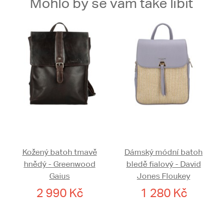
Mohlo by se vám také líbit
Kožený batoh tmavě
Dámský módní batoh
hnědý - Greenwood
bledě fialový - David
Gaius
Jones Floukey
2 990 Kč
1 280 Kč