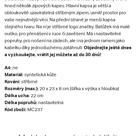
hned několik zipových kapes. Hlavní kapsa je větší a
obloukovitě uzavíratelná stříbrným zipem, uvnitř prostor pro
vaše nejnutnější věci. Na přední straně je menší kapsa
stejného tvaru. Na ní je stříbrné logo značky. Batůžek má malé
ouško, pro přenášení v ruce či zavěšení. Má i nastavitelné
popruhy, pro nošení na zádech, ale i na jednom rameni jako
Objednejte ještě dnes
kabelku díky jednoduchému zatáhnutí.
a vyzkoušejte, vrátit jej můžete až do 30 dnů!
A4:
ne
Materiál:
syntetická kůže
Kování:
stříbrné
Rozměry (max.):
20 x 23 x 8 cm (šířka x výška x hloubka)
Délka ucha:
22 cm
Délka popruhů:
nastavitelná
Kód zboží:
MC237