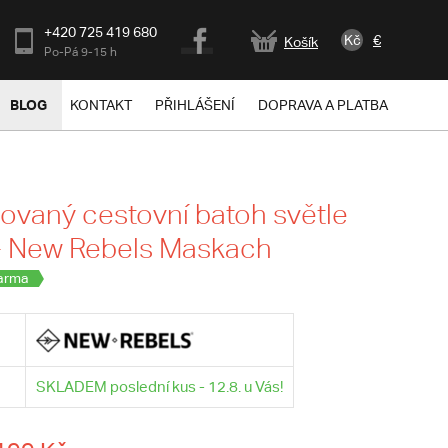
+420 725 419 680
Kč
€
Košík
Po-Pá 9-15 h
BLOG
KONTAKT
PŘIHLÁŠENÍ
DOPRAVA A PLATBA
vaný cestovní batoh světle
- New Rebels Maskach
arma
SKLADEM poslední kus - 12.8. u Vás!