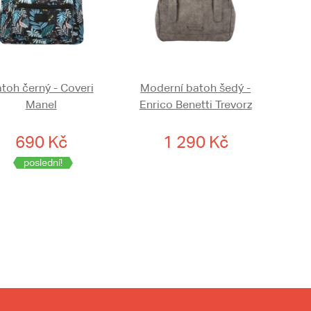
toh černý - Coveri
Moderní batoh šedý -
Manel
Enrico Benetti Trevorz
690 Kč
1 290 Kč
poslední!