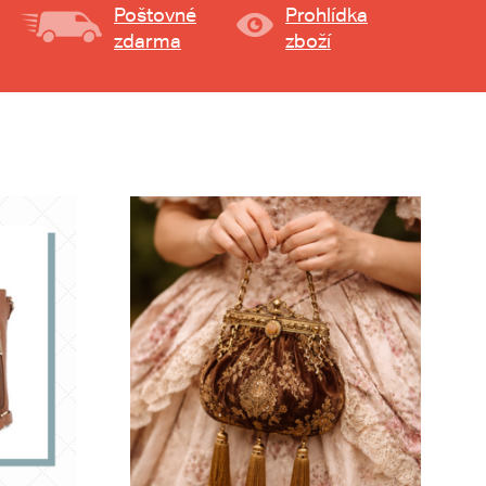
Poštovné
Prohlídka
zdarma
zboží