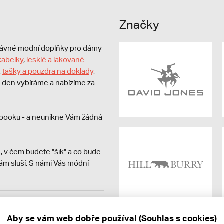
Značky
právné modní doplňky pro dámy
kabelky
,
lesklé a lakované
,
tašky a pouzdra na doklady
,
dý den vybíráme a nabízíme za
booku - a neunikne Vám žádná
, v čem budete "šik" a co bude
ám sluší. S námi Vás módní
avit kupujícímu účtenku.
ně online; v případě
Aby se vám web dobře používal (Souhlas s cookies)