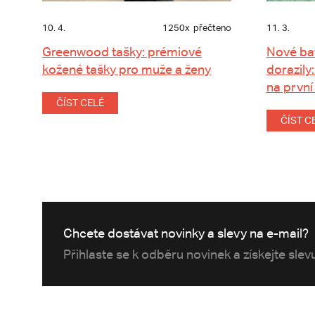
10. 4.
1250x
přečteno
11. 3.
Greenwood tašky: prémiové
Nové ba
kožené tašky pro muže a ženy
dorazily:
na první
ČÍST CELÉ
ČÍST C
Chcete dostávat novinky a slevy na e-mail?
Přihlaste se k odběru novinek a získejte sle