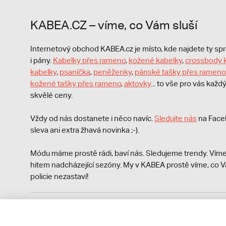
KABEA.CZ – víme, co Vám sluší
Internetový obchod KABEA.cz je místo, kde najdete ty s
i pány.
Kabelky přes rameno
,
kožené kabelky
,
crossbody 
kabelky
,
psaníčka
,
peněženky
,
pánské tašky přes rameno
kožené tašky přes rameno
,
aktovky
... to vše pro vás kaž
skvělé ceny.
Vždy od nás dostanete i něco navíc.
S
ledujte nás
na Face
sleva ani extra žhavá novinka ;-).
Módu máme prostě rádi, baví nás. Sledujeme trendy. Víme
hitem nadcházející sezóny. My v KABEA prostě víme, co V
policie nezastaví!
Podle zákona o evidenci tržeb je prodávající povinen vyst
Zároveň je povinen zaevidovat přijatou tržbu u správce da