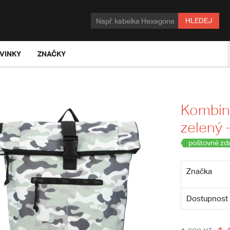
HLEDEJ
VINKY
ZNAČKY
Kombino
zelený 
poštovné zd
Značka
Dostupnost