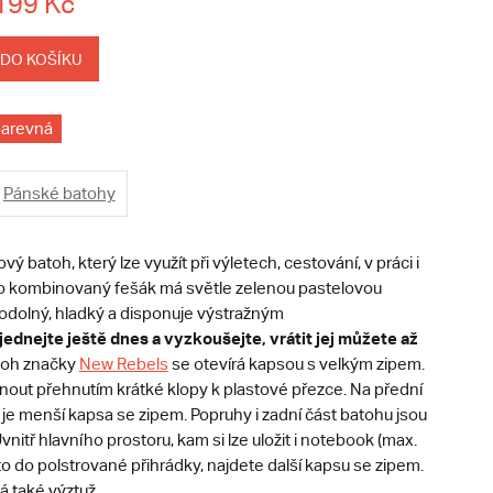
199 Kč
 DO KOŠÍKU
arevná
Pánské batohy
ý batoh, který lze využít při výletech, cestování, v práci i
to kombinovaný fešák má světle zelenou pastelovou
ěodolný, hladký a disponuje výstražným
ednejte ještě dnes a vyzkoušejte, vrátit jej můžete až
toh značky
New Rebels
se otevírá kapsou s velkým zipem.
pnout přehnutím krátké klopy k plastové přezce. Na přední
je menší kapsa se zipem. Popruhy i zadní část batohu jsou
vnitř hlavního prostoru, kam si lze uložit i notebook (max.
to do polstrované přihrádky, najdete další kapsu se zipem.
 také výztuž.