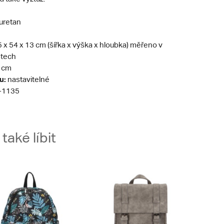
uretan
,5 x 54 x 13 cm (šířka x výška x hloubka) měřeno v
stech
 cm
u:
nastavitelné
-1135
aké líbit