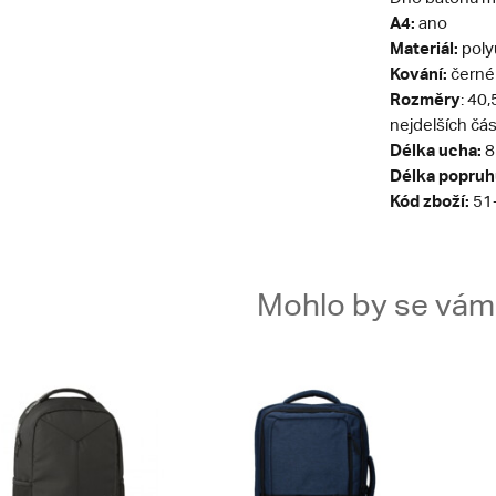
A4:
ano
Materiál:
poly
Kování:
černé
Rozměry
: 40
nejdelších čá
Délka ucha:
8
Délka popruh
Kód zboží:
51
Mohlo by se vám t