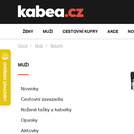
ŽENY
MUŽI
CESTOVNÍ KUFRY
AKCE
NO
Úvod
Muži
Batohy
MUŽI
Novinky
Cestovní zavazadla
Kožené tašky a kabelky
Opasky
Aktovky