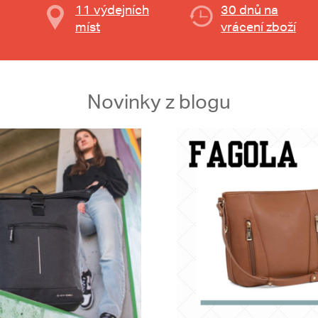
11 výdejních
30 dnů na
míst
vrácení zboží
Novinky z blogu