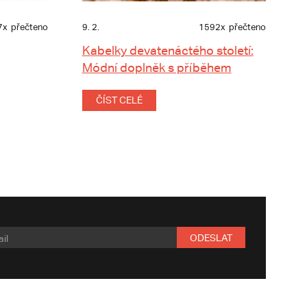
7x
přečteno
9. 2.
1592x
přečteno
Kabelky devatenáctého století:
Módní doplněk s příběhem
ČÍST CELÉ
ODESLAT