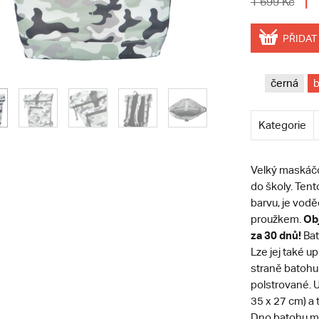
1 
1 699 Kč
PŘIDAT
černá
b
Kategorie
Velký maskáčov
do školy. Ten
barvu, je vod
Obj
proužkem.
za 30 dnů!
Ba
Lze jej také u
straně batohu 
polstrované. U
35 x 27 cm) a 
Dno batohu má