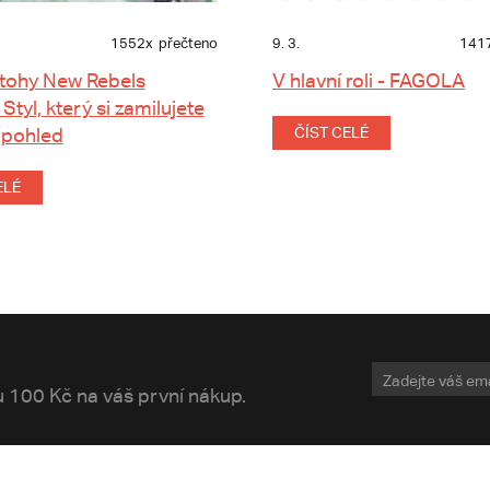
1552x
přečteno
9. 3.
141
tohy New Rebels
V hlavní roli - FAGOLA
 Styl, který si zamilujete
 pohled
ČÍST CELÉ
ELÉ
vu 100 Kč na váš první nákup.