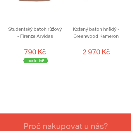
Studentský batoh růžový
Kožený batoh hnědý -
- Firenze Arvidas
Greenwood Kameron
790 Kč
2 970 Kč
poslední!
Proč nakupovat u nás?