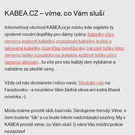
KABEA.CZ – víme, co Vám sluší
Internetový obchod KABEA.cz je místo, kde najdete ty
správné modní doplňky pro dámy i pány.
Kabelky přes
rameno
,
kožené kabelky
,
crossbody kabelky
,
lesklé a
lakované kabelky
,
psaníčka
,
peněženky
,
pánské tašky přes
rameno
,
tašky a pouzdra na doklady
,
kožené tašky přes
rameno
,
aktovky
... to vše pro vás každý den vybíráme a
nabízíme za skvělé ceny.
Vždy od nás dostanete i něco navíc.
S
ledujte nás
na
Facebooku - a neunikne Vám žádná sleva ani extra žhavá
novinka ;-).
Módu máme prostě rádi, baví nás. Sledujeme trendy. Víme, v
čem budete "šik" a co bude hitem nadcházející sezóny. My v
KABEA prostě víme, co Vám sluší. S námi Vás módní policie
nezastaví!