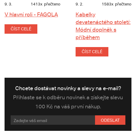
9. 3.
1413x
přečteno
9. 2.
1583x
přečteno
V hlavní roli - FAGOLA
Kabelky
devatenáctého století:
ČÍST CELÉ
Módní doplněk s
příběhem
ČÍST CELÉ
Chcete dostávat novinky a slevy na e-mail?
Přihlaste se k odběru novinek a získejte slevu
100 Kč na váš první nákup.
ODESLAT