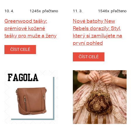
10. 4.
1245x
přečteno
11. 3.
1546x
přečteno
Greenwood tašky:
Nové batohy New
prémiové kožené
Rebels dorazily: Styl,
tašky pro muže a ženy
který si zamilujete na
první pohled
ČÍST CELÉ
ČÍST CELÉ