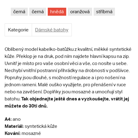
černá
černá
hnědá
oranžová
stříbrná
Kategorie
Dámské batohy
Oblíbený model kabelko-batůžku z kvalitní, měkké syntetické
kůže.
Překlop je na druk, pod ním najdete hlavní kapsu na zip.
Uvnitř je místo pro vaše osobní věci a vše, co nosíte u sebe.
Nechybí vnitřní postranní přihrádky na drobnosti v podšívce.
Popruhy jsou dlouhé, s možností regulace a i pro nošení na
jednom rameni. Malé ouško využijete, pro přenášení v ruce
nebo na zavěšení. Doplňky jsou mosazné a umocňují styl
Tak objednejte ještě dnes a vyzkoušejte, vrátit jej
batohu.
můžete do 30ti dnů.
A4:
ano
Materiál:
syntetická kůže
Kování:
mosazné