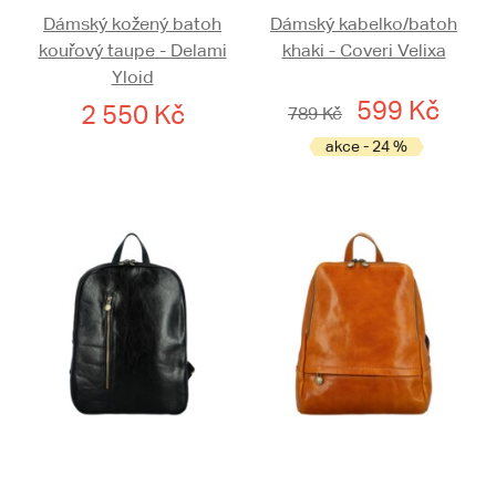
Dámský kožený batoh
Dámský kabelko/batoh
kouřový taupe - Delami
khaki - Coveri Velixa
Yloid
599 Kč
2 550 Kč
789 Kč
akce - 24 %