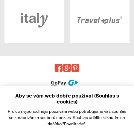
Aby se vám web dobře používal (Souhlas s
cookies)
© 2013 - 2026 kabea.cz
Pro co nejpohodlnější používání webu potřebujeme váš
souhlas
Obchodní podmínky
se zpracováním souborů cookies. Souhlas udělíte kliknutím na
tlačítko "Povolit vše".
Ochrana osobních údajů
Cookies