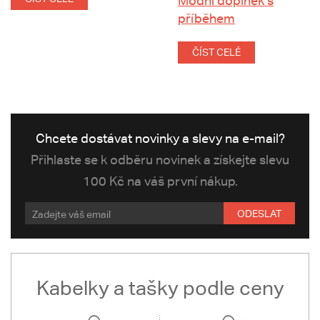
Módní doplněk s
příběhem
ČÍST CELÉ
Chcete dostávat novinky a slevy na e-mail?
Přihlaste se k odběru novinek a získejte slevu
100 Kč na váš první nákup.
ODESLAT
Kabelky a tašky podle ceny