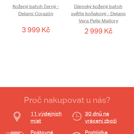
Kožený batoh černý -
Dámský kožený batoh
Delami Corazón
světle koňakový - Delami
Vera Pelle Mallory
3 999 Kč
2 999 Kč
Proč nakupovat u nás?
11 výdejních
30 dnů na
míst
vrácení zboží
Poštovné
Prohlídka