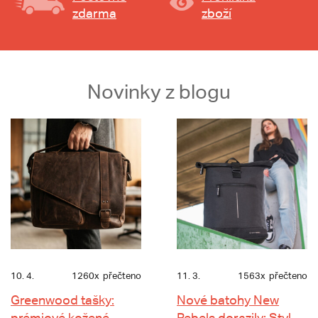
zdarma
zboží
Novinky z blogu
10. 4.
1260x
přečteno
11. 3.
1563x
přečteno
Greenwood tašky:
Nové batohy New
prémiové kožené
Rebels dorazily: Styl,