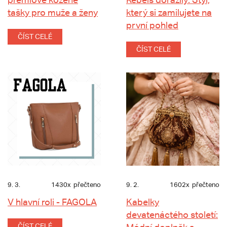
tašky pro muže a ženy
který si zamilujete na
první pohled
ČÍST CELÉ
ČÍST CELÉ
9. 3.
1430x
přečteno
9. 2.
1602x
přečteno
V hlavní roli - FAGOLA
Kabelky
devatenáctého století:
ČÍST CELÉ