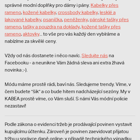
správné modní doplňky pro dámy i pány.
Kabelky přes
rameno
,
kožené kabelky
,
crossbody kabelky
,
lesklé a
lakované kabelky
,
psaníčka
,
peněženky
,
pánské tašky přes
rameno
,
tašky a pouzdra na doklady
,
kožené tašky přes
rameno
,
aktovky
... to vše pro vás každý den vybíráme a
nabízíme za skvělé ceny.
Vždy od nás dostanete i něco navíc.
S
ledujte nás
na
Facebooku - a neunikne Vám žádná sleva ani extra žhavá
novinka ;-).
Módu máme prostě rádi, baví nás. Sledujeme trendy. Víme, v
čem budete "šik" a co bude hitem nadcházející sezóny. My v
KABEA prostě víme, co Vám sluší. S námi Vás módní policie
nezastaví!
Podle zákona o evidenci tržeb je prodávající povinen vystavit
kupujícímu účtenku. Zároveň je povinen zaevidovat přijatou
tržbu u správce daně online; v případě technického výpadku