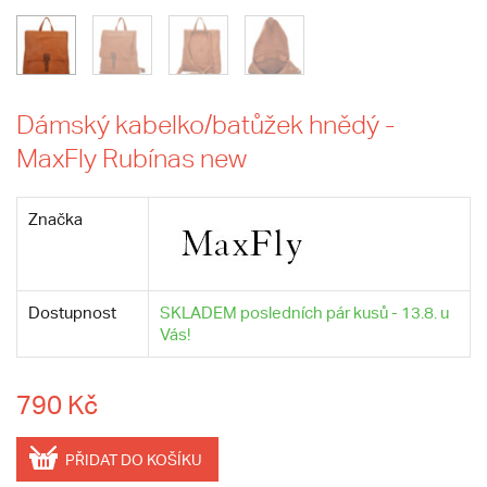
Dámský kabelko/batůžek hnědý -
MaxFly Rubínas new
Značka
Dostupnost
SKLADEM posledních pár kusů - 13.8. u
Vás!
790 Kč
PŘIDAT DO KOŠÍKU