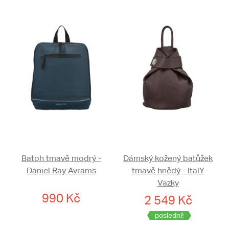
Batoh tmavě modrý -
Dámský kožený batůžek
Daniel Ray Avrams
tmavě hnědý - ItalY
Vazky
990 Kč
2 549 Kč
poslední!