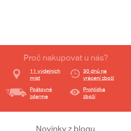
Proč nakupovat u nás?
11 výdejních
30 dnů na
míst
vrácení zboží
Poštovné
Prohlídka
zdarma
zboží
Novinky z blogu