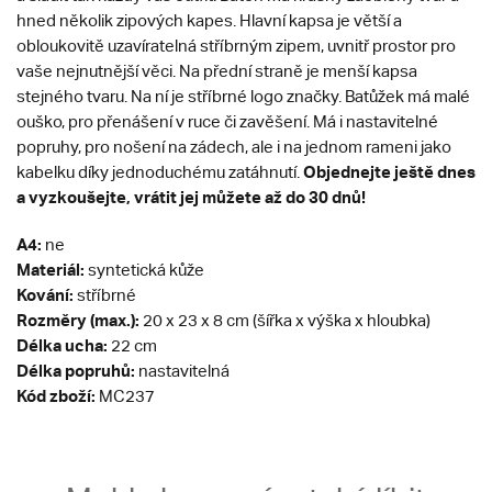
hned několik zipových kapes. Hlavní kapsa je větší a
obloukovitě uzavíratelná stříbrným zipem, uvnitř prostor pro
vaše nejnutnější věci. Na přední straně je menší kapsa
stejného tvaru. Na ní je stříbrné logo značky. Batůžek má malé
ouško, pro přenášení v ruce či zavěšení. Má i nastavitelné
popruhy, pro nošení na zádech, ale i na jednom rameni jako
Objednejte ještě dnes
kabelku díky jednoduchému zatáhnutí.
a vyzkoušejte, vrátit jej můžete až do 30 dnů!
A4:
ne
Materiál:
syntetická kůže
Kování:
stříbrné
Rozměry (max.):
20 x 23 x 8 cm (šířka x výška x hloubka)
Délka ucha:
22 cm
Délka popruhů:
nastavitelná
Kód zboží:
MC237