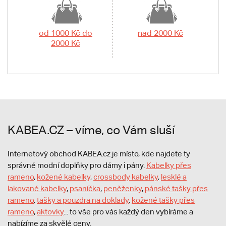
od 1000 Kč do
nad 2000 Kč
2000 Kč
KABEA.CZ – víme, co Vám sluší
Internetový obchod KABEA.cz je místo, kde najdete ty
správné modní doplňky pro dámy i pány.
Kabelky přes
rameno
,
kožené kabelky
,
crossbody kabelky
,
lesklé a
lakované kabelky
,
psaníčka
,
peněženky
,
pánské tašky přes
rameno
,
tašky a pouzdra na doklady
,
kožené tašky přes
rameno
,
aktovky
... to vše pro vás každý den vybíráme a
nabízíme za skvělé ceny.