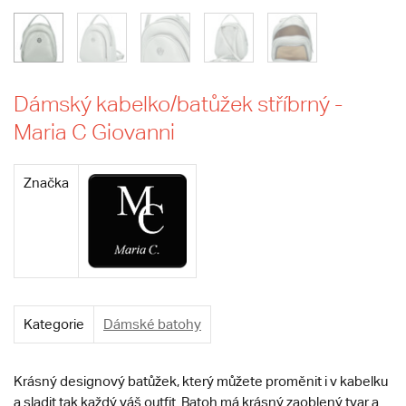
Dámský kabelko/batůžek stříbrný -
Maria C Giovanni
Značka
Kategorie
Dámské batohy
Krásný designový batůžek, který můžete proměnit i v kabelku
a sladit tak každý váš outfit. Batoh má krásný zaoblený tvar a