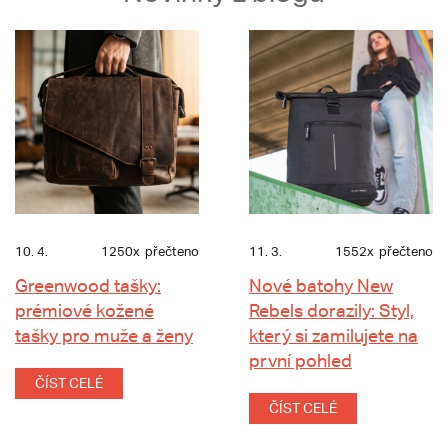
10. 4.
1250x
přečteno
11. 3.
1552x
přečteno
Greenwood tašky:
Nové batohy New
prémiové kožené
Rebels dorazily: Styl,
tašky pro muže a ženy
který si zamilujete na
první pohled
ČÍST CELÉ
ČÍST CELÉ