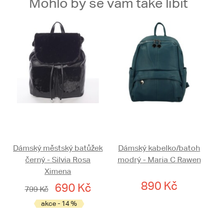
Mohlo by se vám také líbit
Dámský městský batůžek
Dámský kabelko/batoh
černý - Silvia Rosa
modrý - Maria C Rawen
Ximena
890 Kč
690 Kč
799 Kč
akce - 14 %