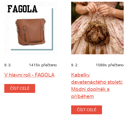
9. 3.
1415x
přečteno
9. 2.
1589x
přečteno
V hlavní roli - FAGOLA
Kabelky
devatenáctého století:
ČÍST CELÉ
Módní doplněk s
příběhem
ČÍST CELÉ