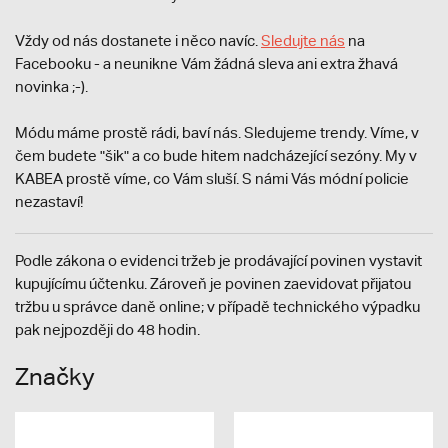
Vždy od nás dostanete i něco navíc.
S
ledujte nás
na
Facebooku - a neunikne Vám žádná sleva ani extra žhavá
novinka ;-).
Módu máme prostě rádi, baví nás. Sledujeme trendy. Víme, v
čem budete "šik" a co bude hitem nadcházející sezóny. My v
KABEA prostě víme, co Vám sluší. S námi Vás módní policie
nezastaví!
Podle zákona o evidenci tržeb je prodávající povinen vystavit
kupujícímu účtenku. Zároveň je povinen zaevidovat přijatou
tržbu u správce daně online; v případě technického výpadku
pak nejpozději do 48 hodin.
Značky