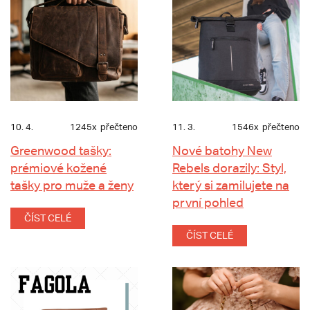
10. 4.
1245x
přečteno
11. 3.
1546x
přečteno
Greenwood tašky:
Nové batohy New
prémiové kožené
Rebels dorazily: Styl,
tašky pro muže a ženy
který si zamilujete na
první pohled
ČÍST CELÉ
ČÍST CELÉ