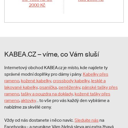
2000 Kč
KABEA.CZ – víme, co Vám sluší
Internetový obchod KABEA.cz je místo, kde najdete ty
správné modní doplňky pro dámy i pány.
Kabelky přes
rameno
,
kožené kabelky
,
crossbody kabelky
,
lesklé a
lakované kabelky
,
psaníčka
,
peněženky
,
pánské tašky přes
rameno
,
tašky a pouzdra na doklady
,
kožené tašky přes
rameno
,
aktovky
... to vše pro vás každý den vybíráme a
nabízíme za skvělé ceny.
Vždy od nás dostanete i něco navíc.
S
ledujte nás
na
Facebooku - a neunikne Vám žádná sleva ani extra žhavá