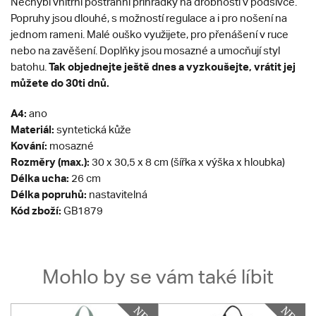
Nechybí vnitřní postranní přihrádky na drobnosti v podšívce.
Popruhy jsou dlouhé, s možností regulace a i pro nošení na
jednom rameni. Malé ouško využijete, pro přenášení v ruce
nebo na zavěšení. Doplňky jsou mosazné a umocňují styl
Tak objednejte ještě dnes a vyzkoušejte, vrátit jej
batohu.
můžete do 30ti dnů.
A4:
ano
Materiál:
syntetická kůže
Kování:
mosazné
Rozměry (max.):
30 x 30,5 x 8 cm (šířka x výška x hloubka)
Délka ucha:
26 cm
Délka popruhů:
nastavitelná
Kód zboží:
GB1879
Mohlo by se vám také líbit