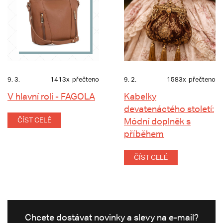
9. 3.
1413x
přečteno
9. 2.
1583x
přečteno
V hlavní roli - FAGOLA
Kabelky
devatenáctého století:
ČÍST CELÉ
Módní doplněk s
příběhem
ČÍST CELÉ
Chcete dostávat novinky a slevy na e-mail?