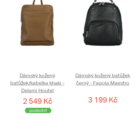
Dámský kožený
Dámský kožený batůžek
batůžek/kabelka khaki -
černý - Fagola Maestro
Delami Houtel
3 199 Kč
2 549 Kč
poslední!