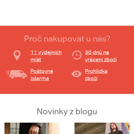
Proč nakupovat u nás?
11 výdejních
30 dnů na
míst
vrácení zboží
Poštovné
Prohlídka
zdarma
zboží
Novinky z blogu