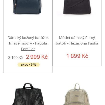
Dámský kožený batůžek
Módní dámský černý
tmavě modrý - Fagola
batoh - Hexagona Pasha
Familiar
1 899 Kč
2 999 Kč
3 199 Kč
akce - 6 %