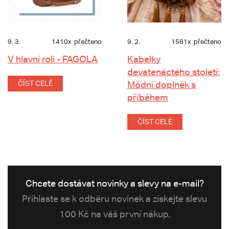
9. 3.
1410x
přečteno
9. 2.
1581x
přečteno
V hlavní roli - FAGOLA
Kabelky
devatenáctého století:
ČÍST CELÉ
Módní doplněk s
příběhem
ČÍST CELÉ
Chcete dostávat novinky a slevy na e-mail?
Přihlaste se k odběru novinek a získejte slevu
100 Kč na váš první nákup.