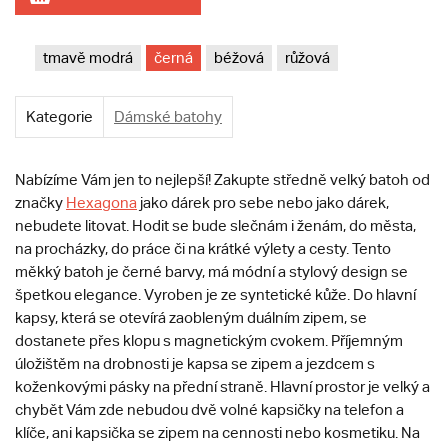
tmavě modrá
černá
béžová
růžová
Kategorie
Dámské batohy
Nabízíme Vám jen to nejlepší! Zakupte středně velký batoh od
značky
Hexagona
jako dárek pro sebe nebo jako dárek,
nebudete litovat. Hodit se bude slečnám i ženám, do města,
na procházky, do práce či na krátké výlety a cesty. Tento
měkký batoh je černé barvy, má módní a stylový design se
špetkou elegance. Vyroben je ze syntetické kůže. Do hlavní
kapsy, která se otevírá zaobleným duálním zipem, se
dostanete přes klopu s magnetickým cvokem. Příjemným
úložištěm na drobnosti je kapsa se zipem a jezdcem s
koženkovými pásky na přední straně. Hlavní prostor je velký a
chybět Vám zde nebudou dvě volné kapsičky na telefon a
klíče, ani kapsička se zipem na cennosti nebo kosmetiku. Na