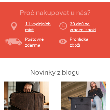
Proč nakupovat u nás?
11 výdejních
30 dnů na
míst
vrácení zboží
Poštovné
Prohlídka
zdarma
zboží
Novinky z blogu