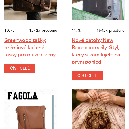
10. 4.
1242x
přečteno
11. 3.
1542x
přečteno
Greenwood tašky:
Nové batohy New
prémiové kožené
Rebels dorazily: Styl,
tašky pro muže a ženy
který si zamilujete na
první pohled
ČÍST CELÉ
ČÍST CELÉ