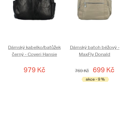
Dámský kabelko/batůžek
Dámský batoh béžový -
černý - Coveri Hansie
MaxFly Donald
979 Kč
699 Kč
769 Kč
akce - 9 %