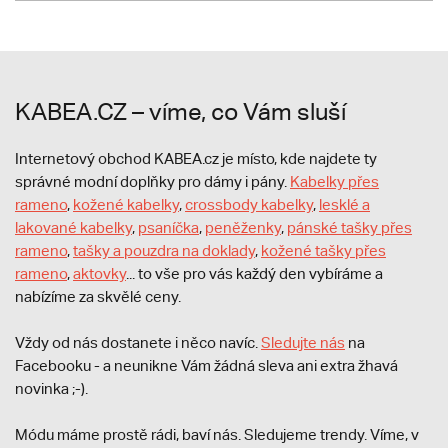
KABEA.CZ – víme, co Vám sluší
Internetový obchod KABEA.cz je místo, kde najdete ty
správné modní doplňky pro dámy i pány.
Kabelky přes
rameno
,
kožené kabelky
,
crossbody kabelky
,
lesklé a
lakované kabelky
,
psaníčka
,
peněženky
,
pánské tašky přes
rameno
,
tašky a pouzdra na doklady
,
kožené tašky přes
rameno
,
aktovky
... to vše pro vás každý den vybíráme a
nabízíme za skvělé ceny.
Vždy od nás dostanete i něco navíc.
S
ledujte nás
na
Facebooku - a neunikne Vám žádná sleva ani extra žhavá
novinka ;-).
Módu máme prostě rádi, baví nás. Sledujeme trendy. Víme, v