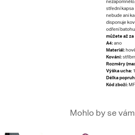
nezapomnělo. 
střední kapsa
nebude ani kap
disponuje kovo
odření batohu
můžete až za 
A4:
ano
Materiál:
hově
Kování:
stříbr
Rozměry (max
Výška ucha:
1
Délka popruh
Kód zboží:
MF
Mohlo by se vám t