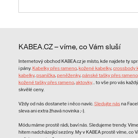
KABEA.CZ – víme, co Vám sluší
Internetový obchod KABEA.cz je místo, kde najdete ty s
i pány.
Kabelky přes rameno
,
kožené kabelky
,
crossbody 
kabelky
,
psaníčka
,
peněženky
,
pánské tašky přes rameno
kožené tašky přes rameno
,
aktovky
... to vše pro vás kaž
skvělé ceny.
Vždy od nás dostanete i něco navíc.
S
ledujte nás
na Face
sleva ani extra žhavá novinka ;-).
Módu máme prostě rádi, baví nás. Sledujeme trendy. Víme
hitem nadcházející sezóny. My v KABEA prostě víme, co V