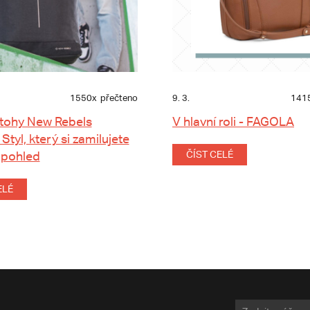
1550x
přečteno
9. 3.
141
tohy New Rebels
V hlavní roli - FAGOLA
 Styl, který si zamilujete
 pohled
ČÍST CELÉ
ELÉ