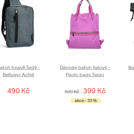
atoh tmavě šedý -
Dámský batoh fialový -
Ba
Bellugio Achill
Paolo bags Taigo
490 Kč
399 Kč
599 Kč
akce - 33 %