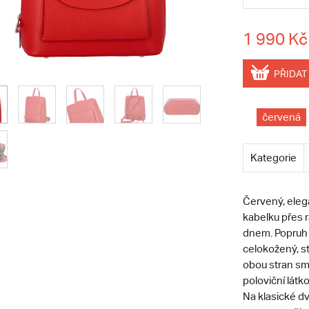
1 990 Kč
PŘIDAT
červená
Kategorie
Červený, eleg
kabelku přes 
dnem. Popruh l
celokožený, st
obou stran smě
poloviční lát
Na klasické d