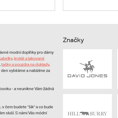
Značky
právné modní doplňky pro dámy
kabelky
,
lesklé a lakované
,
tašky a pouzdra na doklady
,
dý den vybíráme a nabízíme za
booku - a neunikne Vám žádná
, v čem budete "šik" a co bude
ám sluší. S námi Vás módní