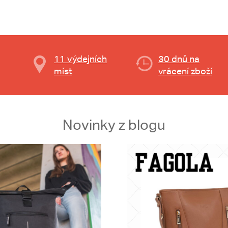
11 výdejních
30 dnů na
míst
vrácení zboží
Novinky z blogu