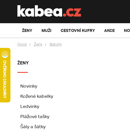
ŽENY
MUŽI
CESTOVNÍ KUFRY
AKCE
NO
Úvod
Ženy
Batohy
ŽENY
Novinky
Kožené kabelky
Ledvinky
Plážové tašky
Šály a šátky