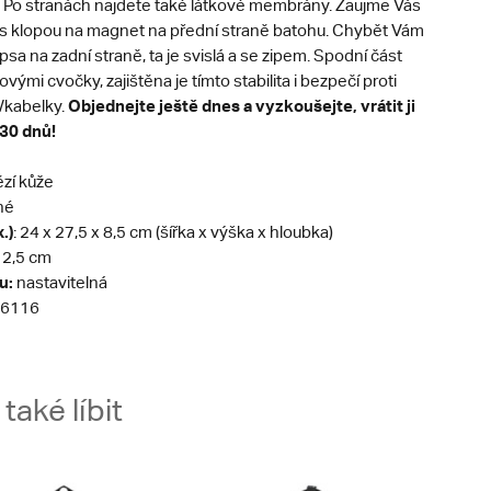
Po stranách najdete také látkové membrány. Zaujme Vás
 s klopou na magnet na přední straně batohu. Chybět Vám
sa na zadní straně, ta je svislá a se zipem. Spodní část
vými cvočky, zajištěna je tímto stabilita i bezpečí proti
Objednejte ještě dnes a vyzkoušejte, vrátit ji
/kabelky.
30 dnů!
zí kůže
né
.)
: 24 x 27,5 x 8,5 cm (šířka x výška x hloubka)
2,5 cm
u:
nastavitelná
6116
aké líbit