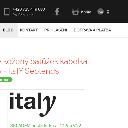
+420 725 419 680
Kč
€
Košík
Po-Pá 9-15 h
BLOG
KONTAKT
PŘIHLÁŠENÍ
DOPRAVA A PLATBA
 kožený batůžek kabelka
 - ItalY Septends
arma
SKLADEM poslední kus - 12.8. u Vás!