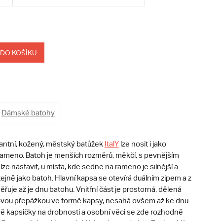
 DO KOŠÍKU
Dámské batohy
antní, kožený, městský batůžek
ItalY
lze nosit i jako
rameno. Batoh je menších rozměrů, měkčí, s pevnějším
ze nastavit, u místa, kde sedne na rameno je silnější a
ejně jako batoh. Hlavní kapsa se otevírá duálním zipem a z
řuje až je dnu batohu. Vnitřní část je prostorná, dělená
kovou přepážkou ve formě kapsy, nesahá ovšem až ke dnu.
vě kapsičky na drobnosti a osobní věci se zde rozhodně