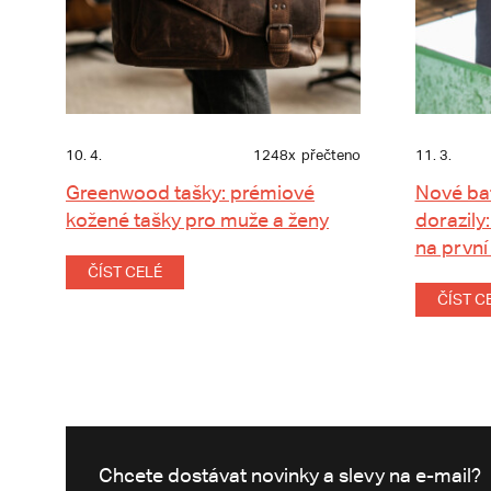
10. 4.
1248x
přečteno
11. 3.
Greenwood tašky: prémiové
Nové ba
kožené tašky pro muže a ženy
dorazily:
na první
ČÍST CELÉ
ČÍST C
Chcete dostávat novinky a slevy na e-mail?