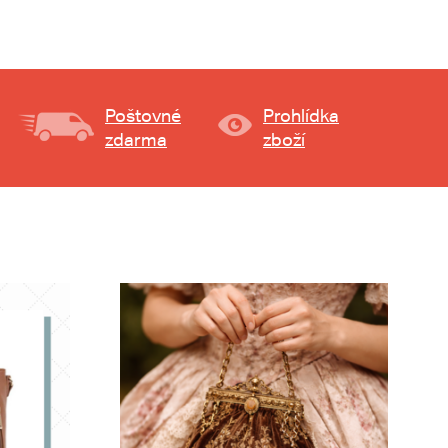
Poštovné
Prohlídka
zdarma
zboží