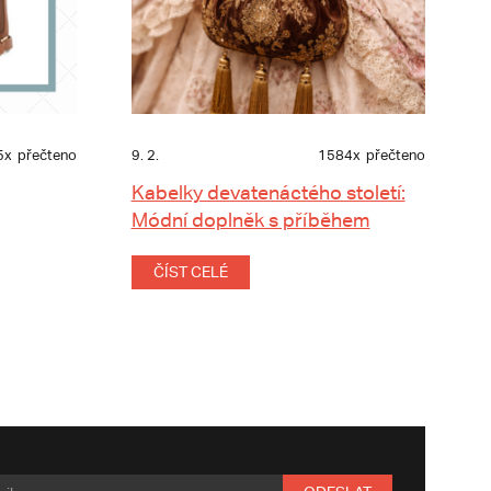
5x
přečteno
9. 2.
1584x
přečteno
Kabelky devatenáctého století:
Módní doplněk s příběhem
ČÍST CELÉ