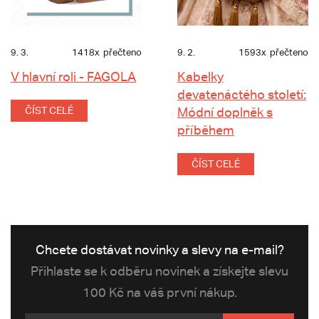
9. 3.
1418x
přečteno
9. 2.
1593x
přečteno
V hlavní roli - FAGOLA
Kabelky
devatenáctého století:
ČÍST CELÉ
Módní doplněk s
příběhem
ČÍST CELÉ
Chcete dostávat novinky a slevy na e-mail?
Přihlaste se k odběru novinek a získejte slevu
100 Kč na váš první nákup.