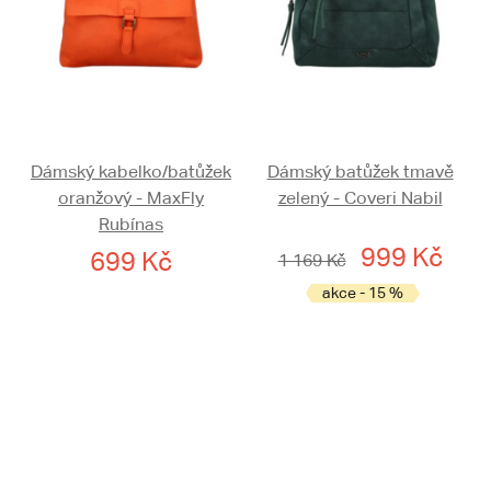
Dámský kabelko/batůžek
Dámský batůžek tmavě
oranžový - MaxFly
zelený - Coveri Nabil
Rubínas
999 Kč
699 Kč
1 169 Kč
akce - 15 %