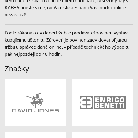
čem budete "šik" a co bude hitem nadcházející sezóny. My v
KABEA prostě víme, co Vám sluší. S námi Vás módní policie
nezastaví!
Podle zákona o evidenci tržeb je prodávající povinen vystavit
kupujícímu účtenku. Zároveň je povinen zaevidovat přijatou
tržbu u správce daně online; v případě technického výpadku
pak nejpozději do 48 hodin.
Značky