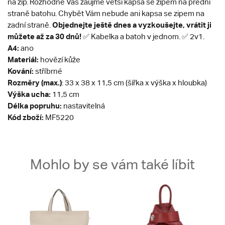
na zip. Rozhodně Vás zaujme větší kapsa se zipem na přední
straně batohu. Chybět Vám nebude ani kapsa se zipem na
Objednejte ještě dnes a vyzkoušejte, vrátit ji
zadní straně.
můžete až za 30 dnů!
✅ Kabelka a batoh v jednom. ✅ 2v1.
A4:
ano
Materiál:
hovězí kůže
Kování:
stříbrné
Rozměry (max.)
: 33 x 38 x 11,5 cm (šířka x výška x hloubka)
Výška ucha:
11,5 cm
Délka popruhu:
nastavitelná
Kód zboží:
MF5220
Mohlo by se vám také líbit