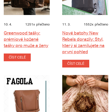
10. 4.
1251x
přečteno
11. 3.
1552x
přečteno
Greenwood tašky:
Nové batohy New
prémiové kožené
Rebels dorazily: Styl,
tašky pro muže a ženy
který si zamilujete na
první pohled
ČÍST CELÉ
ČÍST CELÉ