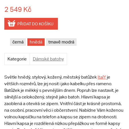
2 549 Kč
PŘIDAT DO KOŠÍKU
černá
hnědá
tmavě modrá
Kategorie
Dámské batohy
Světle hnědý, stylový, kožený, městský batůžek
ItalY
je
větších rozměrů, lze jej nosit i jako kabelku přes rameno.
Batůžek je měkký s pevnějším dnem. Popruh lze nastavit, je
silnější a celokožený, stejně jako batoh. Hlavní kapsa je
zaoblená a otevírá se zipem. Vnitřní část je krásně prostorná,
na osobní, pracovní věci i občerstvení. Nabídne Vám koženou
volnou kapsičku na telefon a kapsu se zipem na drobnosti.
Hlavní kapsa je rozdělená nízkou přepážkou ve formě kapsy