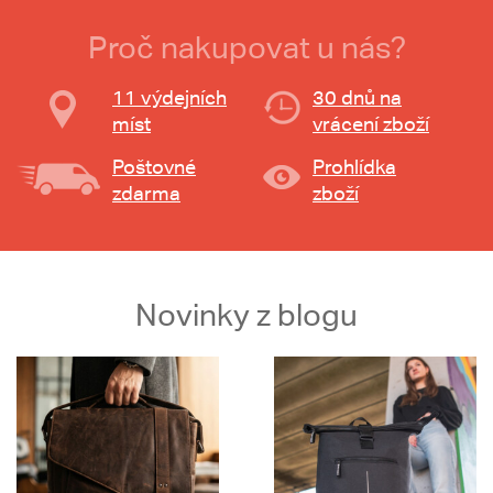
Proč nakupovat u nás?
11 výdejních
30 dnů na
míst
vrácení zboží
Poštovné
Prohlídka
zdarma
zboží
Novinky z blogu