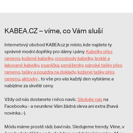
KABEA.CZ – víme, co Vám sluší
Internetový obchod KABEA.cz je místo, kde najdete ty
správné modní doplňky pro dámy i pány.
Kabelky přes
rameno
,
kožené kabelky
,
crossbody kabelky
,
lesklé a
lakované kabelky
,
psaníčka
,
peněženky
,
pánské tašky přes
rameno
,
tašky a pouzdra na doklady
,
kožené tašky přes
rameno
,
aktovky
... to vše pro vás každý den vybíráme a
nabízíme za skvělé ceny.
Vždy od nás dostanete i něco navíc.
S
ledujte nás
na
Facebooku - a neunikne Vám žádná sleva ani extra žhavá
novinka ;-).
Módu máme prostě rádi, baví nás. Sledujeme trendy. Víme, v