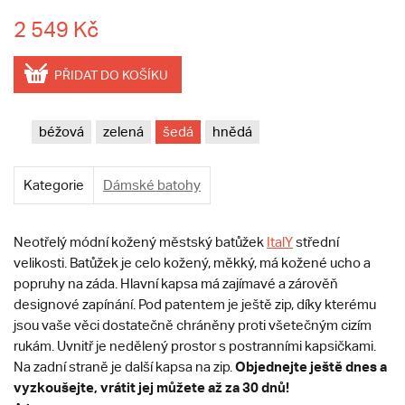
2 549 Kč
PŘIDAT DO KOŠÍKU
béžová
zelená
šedá
hnědá
Kategorie
Dámské batohy
Neotřelý módní kožený městský batůžek
ItalY
střední
velikosti. Batůžek je celo kožený, měkký, má kožené ucho a
popruhy na záda. Hlavní kapsa má zajímavé a zárověň
designové zapínání. Pod patentem je ještě zip, díky kterému
jsou vaše věci dostatečně chráněny proti všetečným cizím
rukám. Uvnitř je nedělený prostor s postranními kapsičkami.
Objednejte ještě dnes a
Na zadní straně je další kapsa na zip.
vyzkoušejte, vrátit jej můžete až za 30 dnů!