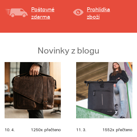
Poštovné
Prohlídka
zdarma
zboží
Novinky z blogu
10. 4.
1250x
přečteno
11. 3.
1552x
přečteno