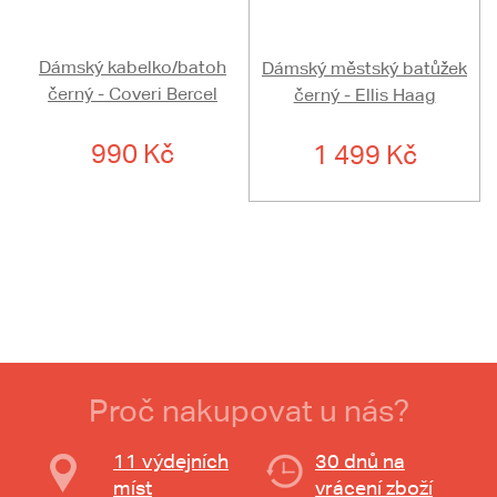
Dámský kabelko/batoh
Dámský městský batůžek
černý - Coveri Bercel
černý - Ellis Haag
990 Kč
1 499 Kč
Proč nakupovat u nás?
11 výdejních
30 dnů na
míst
vrácení zboží