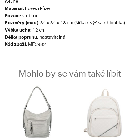
A4:
ne
Materiál:
hovězí kůže
Kování:
stříbrné
Rozměry (max.)
: 34 x 34 x 13 cm (šířka x výška x hloubka)
Výška ucha:
12 cm
Délka popruhu:
nastavitelná
Kód zboží:
MF5982
Mohlo by se vám také líbit