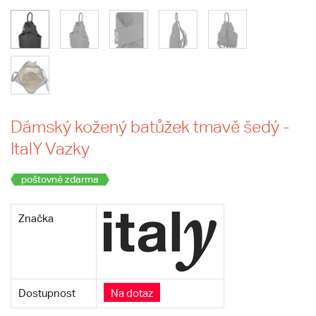
Dámský kožený batůžek tmavě šedý -
ItalY Vazky
poštovné zdarma
Značka
Dostupnost
Na dotaz