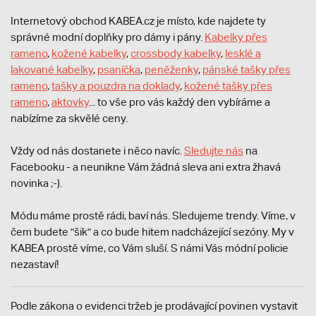
Internetový obchod KABEA.cz je místo, kde najdete ty
správné modní doplňky pro dámy i pány.
Kabelky přes
rameno
,
kožené kabelky
,
crossbody kabelky
,
lesklé a
lakované kabelky
,
psaníčka
,
peněženky
,
pánské tašky přes
rameno
,
tašky a pouzdra na doklady
,
kožené tašky přes
rameno
,
aktovky
... to vše pro vás každý den vybíráme a
nabízíme za skvělé ceny.
Vždy od nás dostanete i něco navíc.
S
ledujte nás
na
Facebooku - a neunikne Vám žádná sleva ani extra žhavá
novinka ;-).
Módu máme prostě rádi, baví nás. Sledujeme trendy. Víme, v
čem budete "šik" a co bude hitem nadcházející sezóny. My v
KABEA prostě víme, co Vám sluší. S námi Vás módní policie
nezastaví!
Podle zákona o evidenci tržeb je prodávající povinen vystavit