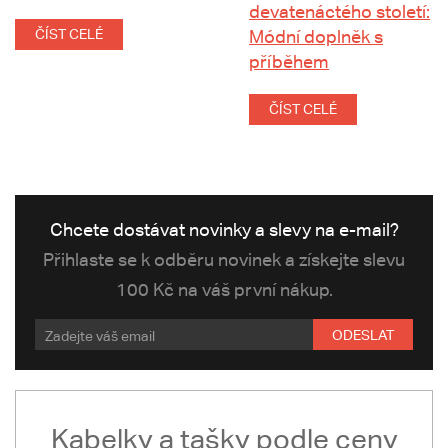
devatenáctého století:
ČÍST CELÉ
Módní doplněk s
příběhem
ČÍST CELÉ
Chcete dostávat novinky a slevy na e-mail?
Přihlaste se k odběru novinek a získejte slevu
100 Kč na váš první nákup.
ODESLAT
Kabelky a tašky podle ceny