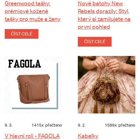
Greenwood tašky:
Nové batohy New
prémiové kožené
Rebels dorazily: Styl,
tašky pro muže a ženy
který si zamilujete na
první pohled
ČÍST CELÉ
ČÍST CELÉ
9. 3.
1415x
přečteno
9. 2.
1589x
přečteno
V hlavní roli - FAGOLA
Kabelky