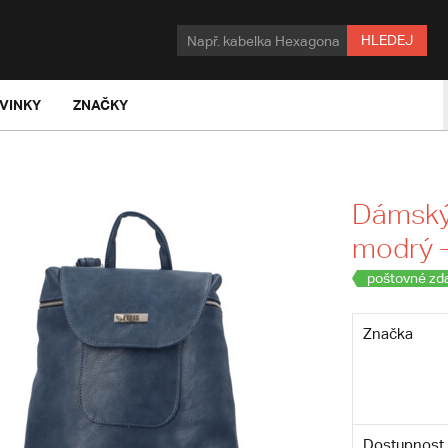
HLEDEJ
VINKY
ZNAČKY
Dámský
modrý -
poštovné zd
Značka
Dostupnost