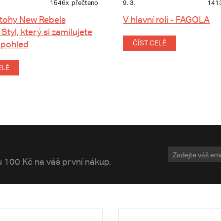
1546x
přečteno
9. 3.
141
tohy New Rebels
V hlavní roli - FAGOLA
 Styl, který si zamilujete
 pohled
ČÍST CELÉ
ELÉ
vu 100 Kč na váš první nákup.