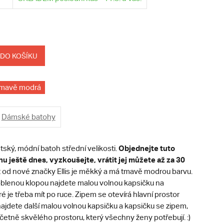
 DO KOŠÍKU
mavě modrá
Dámské batohy
Objednejte tuto
tský, módní batoh střední velikosti.
hu ještě dnes, vyzkoušejte, vrátit jej můžete až za 30
t od nové značky Ellis je měkký a má tmavě modrou barvu.
blenou klopou najdete malou volnou kapsičku na
ré je třeba mít po ruce. Zipem se otevírá hlavní prostor
ajdete další malou volnou kapsičku a kapsičku se zipem,
etně skvělého prostoru, který všechny ženy potřebují. :)