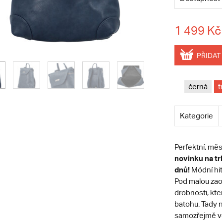
1 499 Kč
PŘIDAT
černá
t
Kategorie
Perfektní, měs
novinku na tr
dnů!
Módní hi
Pod malou zao
drobnosti, kte
batohu. Tady n
samozřejmě vč