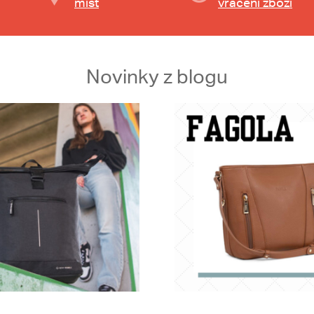
míst
vrácení zboží
Novinky z blogu