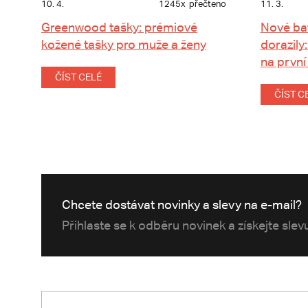
10. 4.
1245x
přečteno
11. 3.
Greenwood tašky: prémiové
Nové ba
kožené tašky pro muže a ženy
dorazily:
na první
ČÍST CELÉ
ČÍST C
Chcete dostávat novinky a slevy na e-mail?
Přihlaste se k odběru novinek a získejte sle