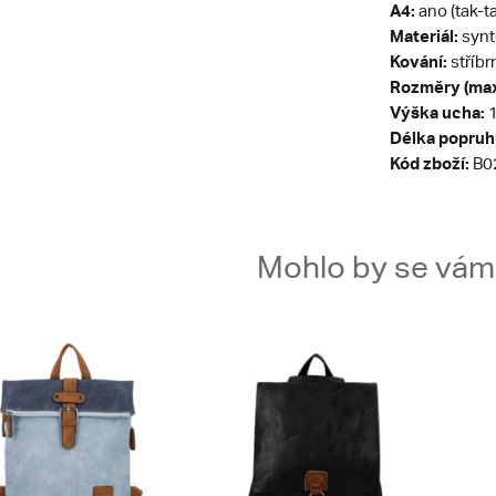
A4:
ano (tak-t
Materiál:
synt
Kování:
stříbr
Rozměry (max
Výška ucha:
1
Délka popruh
Kód zboží:
B0
Mohlo by se vám t