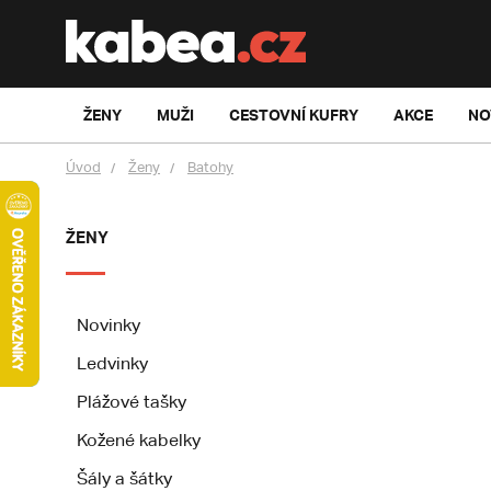
ŽENY
MUŽI
CESTOVNÍ KUFRY
AKCE
NO
Úvod
Ženy
Batohy
ŽENY
Novinky
Ledvinky
Plážové tašky
Kožené kabelky
Šály a šátky