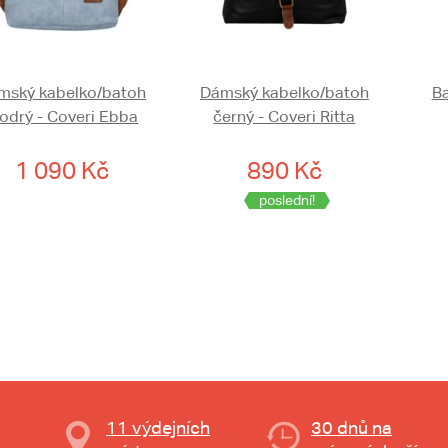
mský kabelko/batoh
Dámský kabelko/batoh
Ba
odrý - Coveri Ebba
černý - Coveri Ritta
1 090 Kč
890 Kč
poslední!
11 výdejních
30 dnů na