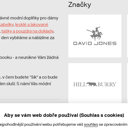
Značky
právné modní doplňky pro dámy
kabelky
,
lesklé a lakované
,
tašky a pouzdra na doklady
,
dý den vybíráme a nabízíme za
booku - a neunikne Vám žádná
, v čem budete "šik" a co bude
ám sluší. S námi Vás módní
avit kupujícímu účtenku.
ně online; v případě
Aby se vám web dobře používal (Souhlas s cookies)
nejpohodlnější používání webu potřebujeme váš
souhlas
se zpracováním