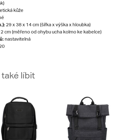
ak)
etická kůže
né
.):
29 x 38 x 14 cm (šířka x výška x hloubka)
2 cm (měřeno od ohybu ucha kolmo ke kabelce)
ů:
nastavitelná
20
aké líbit