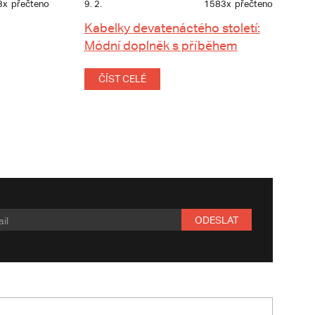
3x
přečteno
9. 2.
1583x
přečteno
Kabelky devatenáctého století:
Módní doplněk s příběhem
ČÍST CELÉ
ODESLAT