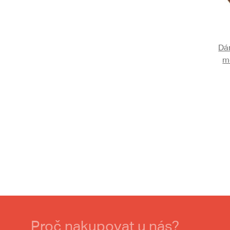
Dá
m
Proč nakupovat u nás?