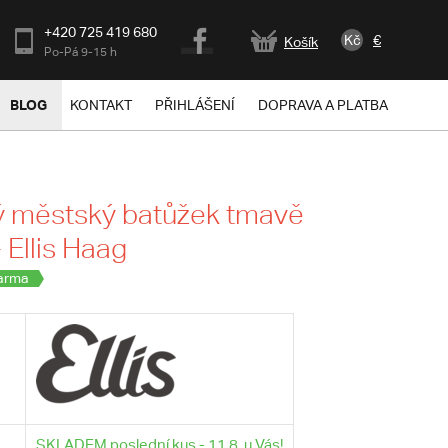
+420 725 419 680
Kč
€
Košík
Po-Pá 9-15 h
BLOG
KONTAKT
PŘIHLÁŠENÍ
DOPRAVA A PLATBA
 městský batůžek tmavě
 Ellis Haag
arma
SKLADEM poslední kus - 11.8. u Vás!