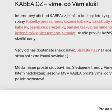
KABEA.CZ – víme, co Vám sluší
Internetový obchod KABEA.cz je místo, kde najdete ty s
i pány.
Kabelky přes rameno
,
kožené kabelky
,
crossbody 
kabelky
,
psaníčka
,
peněženky
,
pánské tašky přes rameno
kožené tašky přes rameno
,
aktovky
... to vše pro vás kaž
skvělé ceny.
Vždy od nás dostanete i něco navíc.
S
ledujte nás
na Face
sleva ani extra žhavá novinka ;-).
Módu máme prostě rádi, baví nás. Sledujeme trendy. Víme
hitem nadcházející sezóny. My v KABEA prostě víme, co V
policie nezastaví!
Podle zákona o evidenci tržeb je prodávající povinen vyst
Zároveň je povinen zaevidovat přijatou tržbu u správce da
technického výpadku pak nejpozději do 48 hodin.
Pro co 