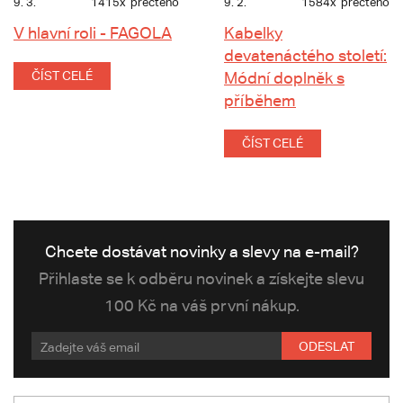
9. 3.
1415x
přečteno
9. 2.
1584x
přečteno
V hlavní roli - FAGOLA
Kabelky
devatenáctého století:
ČÍST CELÉ
Módní doplněk s
příběhem
ČÍST CELÉ
Chcete dostávat novinky a slevy na e-mail?
Přihlaste se k odběru novinek a získejte slevu
100 Kč na váš první nákup.
ODESLAT