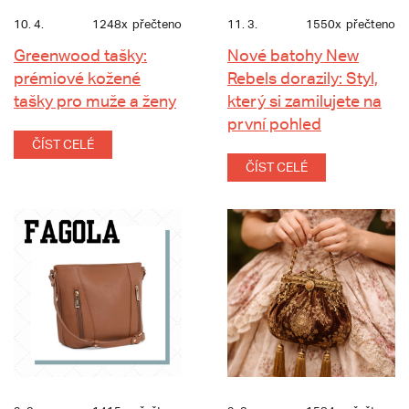
10. 4.
1248x
přečteno
11. 3.
1550x
přečteno
Greenwood tašky:
Nové batohy New
prémiové kožené
Rebels dorazily: Styl,
tašky pro muže a ženy
který si zamilujete na
první pohled
ČÍST CELÉ
ČÍST CELÉ