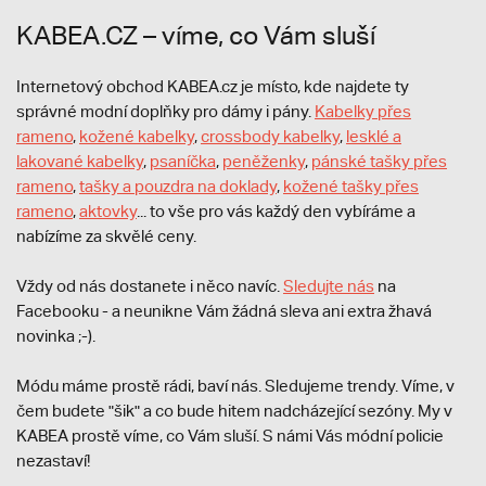
KABEA.CZ – víme, co Vám sluší
Internetový obchod KABEA.cz je místo, kde najdete ty
správné modní doplňky pro dámy i pány.
Kabelky přes
rameno
,
kožené kabelky
,
crossbody kabelky
,
lesklé a
lakované kabelky
,
psaníčka
,
peněženky
,
pánské tašky přes
rameno
,
tašky a pouzdra na doklady
,
kožené tašky přes
rameno
,
aktovky
... to vše pro vás každý den vybíráme a
nabízíme za skvělé ceny.
Vždy od nás dostanete i něco navíc.
S
ledujte nás
na
Facebooku - a neunikne Vám žádná sleva ani extra žhavá
novinka ;-).
Módu máme prostě rádi, baví nás. Sledujeme trendy. Víme, v
čem budete "šik" a co bude hitem nadcházející sezóny. My v
KABEA prostě víme, co Vám sluší. S námi Vás módní policie
nezastaví!