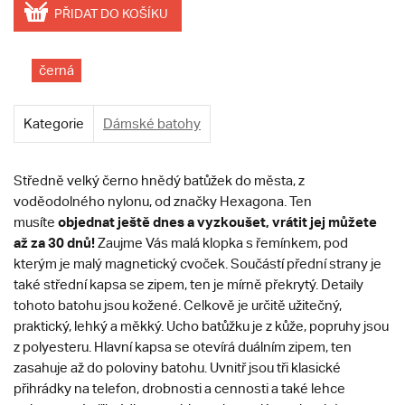
PŘIDAT DO KOŠÍKU
černá
Kategorie
Dámské batohy
Středně velký černo hnědý batůžek do města, z
voděodolného nylonu, od značky Hexagona. Ten
o
bjednat ještě dnes a vyzkoušet, vrátit jej můžete
musíte
až za 30 dnů!
Zaujme Vás malá klopka s řemínkem, pod
kterým je malý magnetický cvoček. Součástí přední strany je
také střední kapsa se zipem, ten je mírně překrytý. Detaily
tohoto batohu jsou kožené. Celkově je určitě užitečný,
praktický, lehký a měkký. Ucho batůžku je z kůže, popruhy jsou
z polyesteru. Hlavní kapsa se otevírá duálním zipem, ten
zasahuje až do poloviny batohu. Uvnitř jsou tři klasické
přihrádky na telefon, drobnosti a cennosti a také lehce