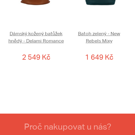
Dámský kožený batůžek
Batoh zelený - New
hnědý - Delami Romance
Rebels Mixy
2 549 Kč
1 649 Kč
Proč nakupovat u nás?