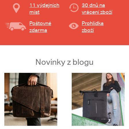
11 výdejních
30 dnů na
míst
vrácení zboží
Poštovné
Prohlídka
zdarma
zboží
Novinky z blogu