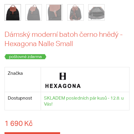
Dámský moderní batoh černo hnědý -
Hexagona Nalle Small
poštovné zdarma
Značka
Dostupnost
SKLADEM posledních pár kusů - 12.8. u
Vás!
1 690 Kč