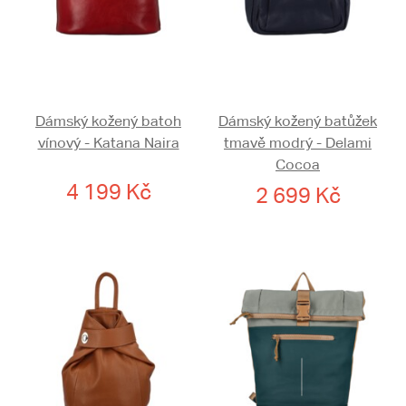
Dámský kožený batoh
Dámský kožený batůžek
vínový - Katana Naira
tmavě modrý - Delami
Cocoa
4 199 Kč
2 699 Kč