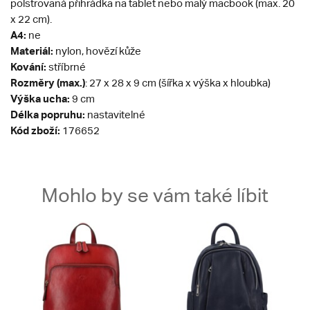
polstrovaná přihrádka na tablet nebo malý macbook (max. 20
x 22 cm).
A4:
ne
Materiál:
nylon, hovězí kůže
Kování:
stříbrné
Rozměry (max.)
: 27 x 28 x 9 cm (šířka x výška x hloubka)
Výška ucha:
9 cm
Délka popruhu:
nastavitelné
Kód zboží:
176652
Mohlo by se vám také líbit